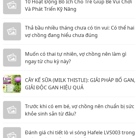
10 Hoạt Động Bổ Ích Cho Trẻ Giúp Bé Vui Chơi
Và Phát Triển Kỹ Năng
Thả bầu nhiều tháng chưa có tin vui: Có thể hai
vợ chồng đang hiểu chưa đúng
Muốn có thai tự nhiên, vợ chồng nên làm gì
ngay từ chu kỳ này?
CÂY KẾ SỮA (MILK THISTLE): GIẢI PHÁP BỔ GAN,
GIẢI ĐỘC GAN HIỆU QUẢ
Trước khi có em bé, vợ chồng nên chuẩn bị sức
khỏe sinh sản từ đâu?
Đánh giá chi tiết lò vi sóng Hafele LVS003 trong