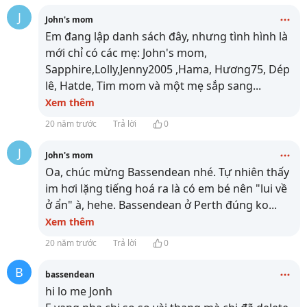
J
John's mom
Em đang lập danh sách đây, nhưng tình hình là
mới chỉ có các mẹ: John's mom,
Sapphire,Lolly,Jenny2005 ,Hama, Hương75, Dép
lê, Hatde, Tim mom và một mẹ sắp sang
...
Xem thêm
20 năm trước
Trả lời
0
J
John's mom
Oa, chúc mừng Bassendean nhé. Tự nhiên thấy
im hơi lặng tiếng hoá ra là có em bé nên "lui về
ở ẩn" à, hehe. Bassendean ở Perth đúng ko
...
Xem thêm
20 năm trước
Trả lời
0
B
bassendean
hi lo me Jonh