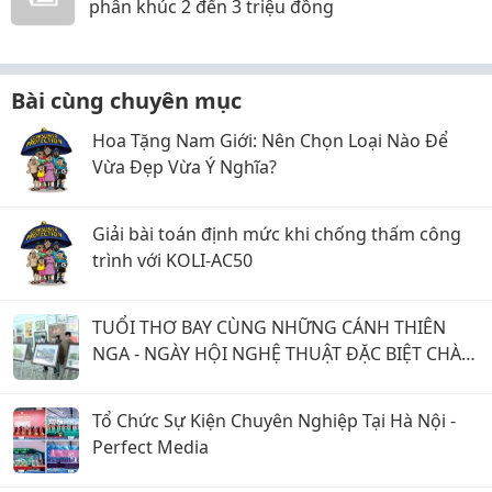
phân khúc 2 đến 3 triệu đồng
Bài cùng chuyên mục
Hoa Tặng Nam Giới: Nên Chọn Loại Nào Để
Vừa Đẹp Vừa Ý Nghĩa?
Giải bài toán định mức khi chống thấm công
trình với KOLI-AC50
TUỔI THƠ BAY CÙNG NHỮNG CÁNH THIÊN
NGA - NGÀY HỘI NGHỆ THUẬT ĐẶC BIỆT CHÀO
MỪNG QUỐC TẾ THIẾU NHI 1/6
Tổ Chức Sự Kiện Chuyên Nghiệp Tại Hà Nội -
Perfect Media