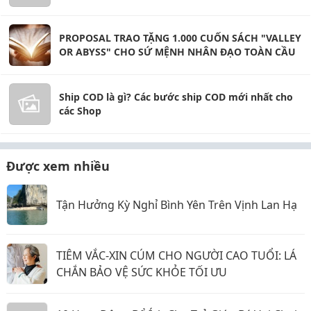
PROPOSAL TRAO TẶNG 1.000 CUỐN SÁCH "VALLEY
OR ABYSS" CHO SỨ MỆNH NHÂN ĐẠO TOÀN CẦU
Ship COD là gì? Các bước ship COD mới nhất cho
các Shop
Được xem nhiều
Tận Hưởng Kỳ Nghỉ Bình Yên Trên Vịnh Lan Hạ
TIÊM VẮC-XIN CÚM CHO NGƯỜI CAO TUỔI: LÁ
CHẮN BẢO VỆ SỨC KHỎE TỐI ƯU