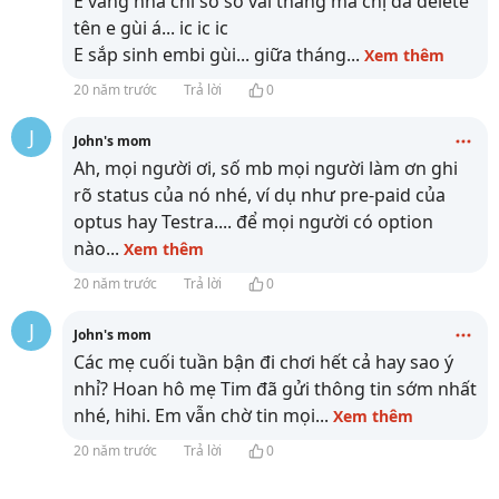
E vang nha chi so so vài thang mà chị đã delete
tên e gùi á... ic ic ic
E sắp sinh embi gùi... giữa tháng
...
Xem thêm
20 năm trước
Trả lời
0
J
John's mom
Ah, mọi người ơi, số mb mọi người làm ơn ghi
rõ status của nó nhé, ví dụ như pre-paid của
optus hay Testra.... để mọi người có option
nào
...
Xem thêm
20 năm trước
Trả lời
0
J
John's mom
Các mẹ cuối tuần bận đi chơi hết cả hay sao ý
nhỉ? Hoan hô mẹ Tim đã gửi thông tin sớm nhất
nhé, hihi. Em vẫn chờ tin mọi
...
Xem thêm
20 năm trước
Trả lời
0