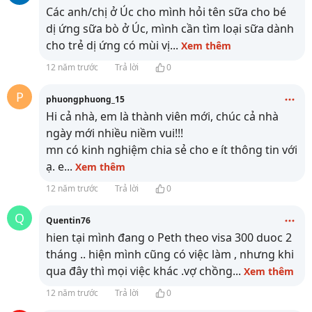
Các anh/chị ở Úc cho mình hỏi tên sữa cho bé
dị ứng sữa bò ở Úc, mình cần tìm loại sữa dành
cho trẻ dị ứng có mùi vị
...
Xem thêm
12 năm trước
Trả lời
0
P
phuongphuong_15
Hi cả nhà, em là thành viên mới, chúc cả nhà
ngày mới nhiều niềm vui!!!
mn có kinh nghiệm chia sẻ cho e ít thông tin với
ạ. e
...
Xem thêm
12 năm trước
Trả lời
0
Q
Quentin76
hien tại mình đang o Peth theo visa 300 duoc 2
tháng .. hiện mình cũng có việc làm , nhưng khi
qua đây thì mọi việc khác .vợ chồng
...
Xem thêm
12 năm trước
Trả lời
0