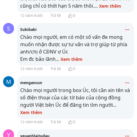
cũng chỉ có thời hạn 5 năm thôi.
...
Xem thêm
12 năm trước
Trả lời
0
S
Subibabi
Chào mọi người, em có một số vấn đe mong
muốn nhận được sự tư vấn và trợ giúp từ phía
anh/chị ở CĐNV ơ Úc
Em đc bảo lãnh
...
Xem thêm
12 năm trước
Trả lời
0
M
mengancun
Chào mọi người trong box Úc, tôi cần xin tên và
số điện thoại của các tờ báo của cộng đồng
người Việt bên Úc để đăng tin tìm người
...
Xem thêm
12 năm trước
Trả lời
0
Y
yeuanhlaitudau