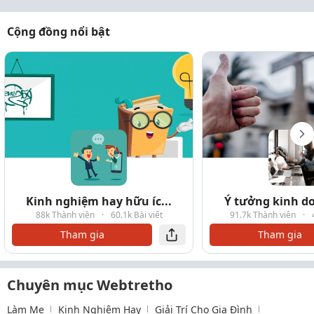
Cộng đồng nổi bật
Kinh nghiệm hay hữu íc...
Ý tưởng kinh do
88k Thành viên
·
60.1k Bài viết
91.7k Thành viên
·
Tham gia
Tham gia
Chuyên mục Webtretho
Làm Mẹ
Kinh Nghiệm Hay
Giải Trí Cho Gia Đình