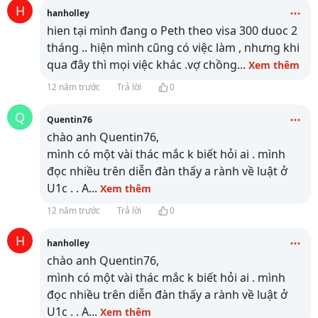
H
hanholley
hien tại mình đang o Peth theo visa 300 duoc 2
tháng .. hiện mình cũng có việc làm , nhưng khi
qua đây thì mọi việc khác .vợ chồng
...
Xem thêm
12 năm trước
Trả lời
0
Q
Quentin76
chào anh Quentin76,
mình có một vài thác mắc k biết hỏi ai . mình
đọc nhiều trên diễn đàn thấy a rành về luật ở
U1c . . A
...
Xem thêm
12 năm trước
Trả lời
0
H
hanholley
chào anh Quentin76,
mình có một vài thác mắc k biết hỏi ai . mình
đọc nhiều trên diễn đàn thấy a rành về luật ở
U1c . . A
...
Xem thêm