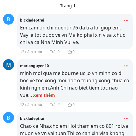
Trang 1
B
bickladeptrai
Em cam on chi quentin76 da tra loi giup em.
Vay la tot duoc ve vn Ma ko phai xin visa .chuc
chi va ca Nha Minh Vui ve.
12 năm trước
Trả lời
0
M
marianguyen10
minh moi qua melbourne uc ,o vn minh co di
hoc ve toc xong moi hoc o truong xong chua co
kinh nghiem.Anh Chi nao biet tiem toc nao
vua
...
Xem thêm
12 năm trước
Trả lời
0
B
bickladeptrai
Chao ca Nha.cho em Hoi tham em co 801 roi.va
muon ve vn vai tuan Thi co can xin visa khong