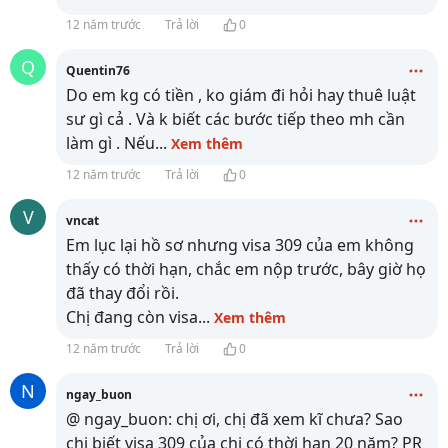
12 năm trước
Trả lời
0
Q
Quentin76
Do em kg có tiền , ko giám đi hỏi hay thuê luật
sư gì cả . Và k biết các bước tiếp theo mh cần
làm gì . Nếu
...
Xem thêm
12 năm trước
Trả lời
0
V
vncat
Em lục lại hồ sơ nhưng visa 309 của em không
thấy có thời hạn, chắc em nộp trước, bây giờ họ
đã thay đổi rồi.
Chị đang còn visa
...
Xem thêm
12 năm trước
Trả lời
0
N
ngay_buon
@ ngay_buon: chị ơi, chị đã xem kĩ chưa? Sao
chị biết visa 309 của chị có thời hạn 20 năm? PR