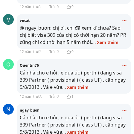
12 năm trước
Trả lời
0
V
vncat
@ ngay_buon: chị ơi, chị đã xem kĩ chưa? Sao
chị biết visa 309 của chị có thời hạn 20 năm? PR
cũng chỉ có thời hạn 5 năm thôi.
...
Xem thêm
12 năm trước
Trả lời
0
Q
Quentin76
Cả nhà cho e hỏi , e qua úc ( perth ) dạng visa
309 Partner ( provisional ) ( class UF) , cấp ngày
9/8/2013 . Và e vừa
...
Xem thêm
12 năm trước
Trả lời
1
N
ngay_buon
Cả nhà cho e hỏi , e qua úc ( perth ) dạng visa
309 Partner ( provisional ) ( class UF) , cấp ngày
9/8/2013 . Và e vừa
...
Xem thêm