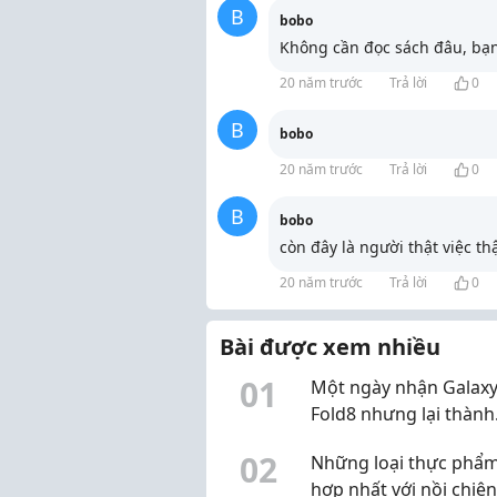
B
bobo
Không cần đọc sách đâu, bạ
20 năm trước
Trả lời
0
B
bobo
20 năm trước
Trả lời
0
B
bobo
còn đây là người thật việc th
20 năm trước
Trả lời
0
Bài được xem nhiều
0
1
Một ngày nhận Galaxy
Fold8 nhưng lại thành
chuyến khám phá Hà 
0
2
Những loại thực phẩ
hợp nhất với nồi chiên