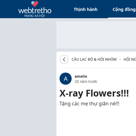
Thịnh hành
Cộng đồng
CÂU LẠC BỘ & HỘI NHÓM
HỘI NG
amelie
A
20 năm trước
X-ray Flowers!!!
Tặng các mẹ thự giãn nè!!!