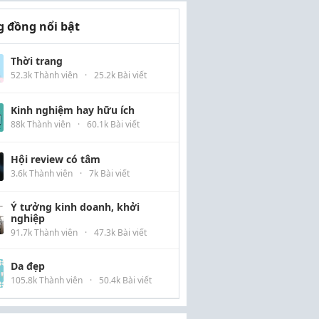
 đồng nổi bật
Thời trang
52.3k Thành viên
·
25.2k Bài viết
Kinh nghiệm hay hữu ích
88k Thành viên
·
60.1k Bài viết
Hội review có tâm
3.6k Thành viên
·
7k Bài viết
Ý tưởng kinh doanh, khởi
nghiệp
91.7k Thành viên
·
47.3k Bài viết
Da đẹp
105.8k Thành viên
·
50.4k Bài viết