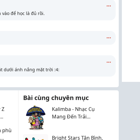
n vào
để học là đủ rồi.
ật dưới ánh nắng mặt trời :4:
Bài cùng chuyên mục
 Z
Kalimba - Nhạc Cụ
Mang Đến Trải
Nội
Nghiệm Chơi Nhạc
m phù
Chủ Động
Bright Stars Tân Bình,