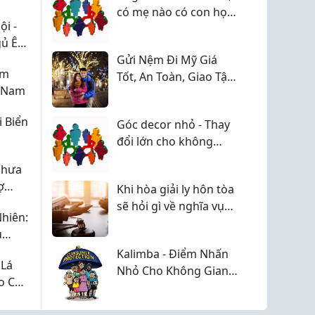
có mẹ nào có con học
i -
ở đây chưa?
gủ Êm
Gửi Nệm Đi Mỹ Giá
ệm
Tốt, An Toàn, Giao Tận
t Nam
Nơi
 Biển
Góc decor nhỏ - Thay
đổi lớn cho không
gian sống cùng Nếp
chưa
Mộc
ợ
Khi hòa giải ly hôn tòa
a
sẽ hỏi gì về nghĩa vụ
hiên:
cấp dưỡng
ủ
Kalimba - Điểm Nhấn
 Lá
Nhỏ Cho Không Gian
o Cho
Sống Thêm Cảm Hứng