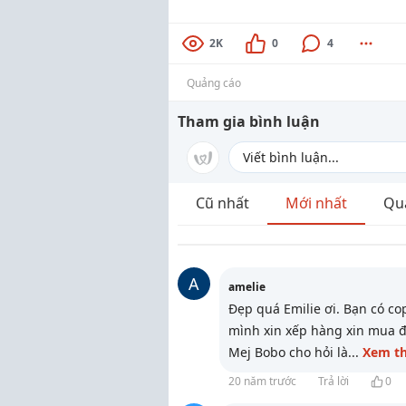
2K
0
4
Quảng cáo
Tham gia bình luận
Cũ nhất
Mới nhất
Qu
A
amelie
Đẹp quá Emilie ơi. Bạn có co
mình xin xếp hàng xin mua đ
Mej Bobo cho hỏi là
...
Xem t
20 năm trước
Trả lời
0