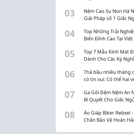
không dầu
0
3
Nệm Cao Su Non Hà Nộ
Giải Pháp số 1 Giấc N
Ái Cho Mọi Gia Đình
0
4
Top Những Trải Nghi
Biển Đỉnh Cao Tại Việ
0
5
Top 7 Mẫu Kính Mát Đi
Dành Cho Các Kỳ Nghỉ
0
6
Thả bầu nhiều tháng 
có tin vui: Có thể hai v
chồng đang hiểu chư
0
7
Ga Gối Đệm Nệm An N
đúng
Bí Quyết Cho Giấc Ng
Ngon Chuẩn An Nhiên
0
8
Áo Giáp Biker Rebxel -
Chắn Bảo Vệ Hoàn Hả
Mọi Hành Trình