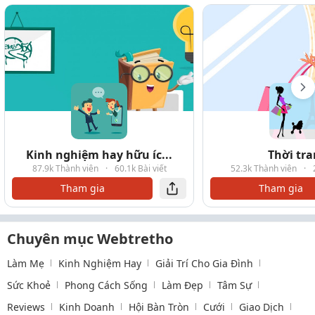
Kinh nghiệm hay hữu íc...
Thời tr
87.9k Thành viên
·
60.1k Bài viết
52.3k Thành viên
·
Tham gia
Tham gia
Chuyên mục Webtretho
Làm Mẹ
Kinh Nghiệm Hay
Giải Trí Cho Gia Đình
Sức Khoẻ
Phong Cách Sống
Làm Đẹp
Tâm Sự
Reviews
Kinh Doanh
Hội Bàn Tròn
Cưới
Giao Dịch