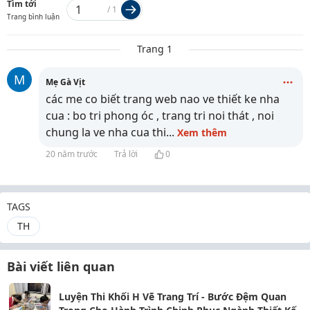
Tìm tới
/
1
Trang bình luận
Trang 1
M
Mẹ Gà Vịt
các me co biết trang web nao ve thiết ke nha
cua : bo tri phong óc , trang tri noi thát , noi
chung la ve nha cua thi
...
Xem thêm
20 năm trước
Trả lời
0
TAGS
TH
Bài viết liên quan
Luyện Thi Khối H Vẽ Trang Trí - Bước Đệm Quan