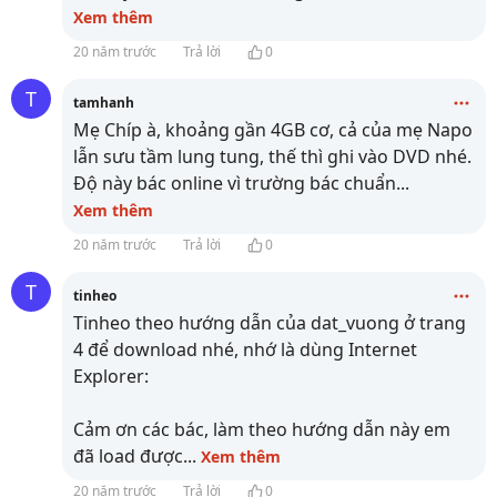
Xem thêm
20 năm trước
Trả lời
0
T
tamhanh
Mẹ Chíp à, khoảng gần 4GB cơ, cả của mẹ Napo
lẫn sưu tầm lung tung, thế thì ghi vào DVD nhé.
Độ này bác online vì trường bác chuẩn
...
Xem thêm
20 năm trước
Trả lời
0
T
tinheo
Tinheo theo hướng dẫn của dat_vuong ở trang
4 để download nhé, nhớ là dùng Internet
Explorer:
Cảm ơn các bác, làm theo hướng dẫn này em
đã load được
...
Xem thêm
20 năm trước
Trả lời
0