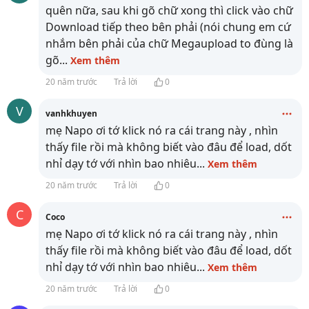
quên nữa, sau khi gõ chữ xong thì click vào chữ
Download tiếp theo bên phải (nói chung em cứ
nhắm bên phải của chữ Megaupload to đùng là
gõ
...
Xem thêm
20 năm trước
Trả lời
0
V
vanhkhuyen
mẹ Napo ơi tớ klick nó ra cái trang này
, nhìn
thấy file rồi mà không biết vào đâu để load, dốt
nhỉ dạy tớ với nhìn bao nhiêu
...
Xem thêm
20 năm trước
Trả lời
0
C
Coco
mẹ Napo ơi tớ klick nó ra cái trang này
, nhìn
thấy file rồi mà không biết vào đâu để load, dốt
nhỉ dạy tớ với nhìn bao nhiêu
...
Xem thêm
20 năm trước
Trả lời
0