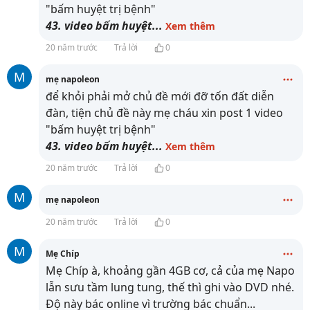
"bấm huyệt trị bệnh"
43. video bấm huyệt
...
Xem thêm
20 năm trước
Trả lời
0
M
mẹ napoleon
để khỏi phải mở chủ đề mới đỡ tốn đất diễn
đàn, tiện chủ đề này mẹ cháu xin post 1 video
"bấm huyệt trị bệnh"
43. video bấm huyệt
...
Xem thêm
20 năm trước
Trả lời
0
M
mẹ napoleon
20 năm trước
Trả lời
0
M
Mẹ Chíp
Mẹ Chíp à, khoảng gần 4GB cơ, cả của mẹ Napo
lẫn sưu tầm lung tung, thế thì ghi vào DVD nhé.
Độ này bác online vì trường bác chuẩn
...