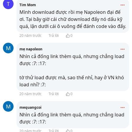
T
Tim Mom
Mình download được rồi mẹ Napoleon đại đế
ơi. Tại bây giờ cái chữ download đấy nó dấu kỹ
quá, lận dưới cái ô vuông để đánh code vào đấy.
20 năm trước
Trả lời
0
M
mẹ napoleon
Nhìn cả đống link thèm quá, nhưng chẳng load
được :7: :17:
tờ thử load được mà, sao thế nhỉ, hay ở VN khó
load nhỉ? :7:
20 năm trước
Trả lời
0
M
mequangcoi
Nhìn cả đống link thèm quá, nhưng chẳng load
được :7: :17:
20 năm trước
Trả lời
0