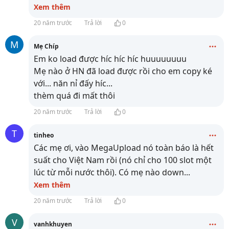
Xem thêm
20 năm trước
Trả lời
0
M
Mẹ Chíp
Em ko load được híc híc híc huuuuuuuu
Mẹ nào ở HN đã load được rồi cho em copy ké
với... năn nỉ đấy híc...
thèm quá đi mất thôi
20 năm trước
Trả lời
0
T
tinheo
Các mẹ ơi, vào MegaUpload nó toàn báo là hết
suất cho Việt Nam rồi (nó chỉ cho 100 slot một
lúc từ mỗi nước thôi). Có mẹ nào down
...
Xem thêm
20 năm trước
Trả lời
0
V
vanhkhuyen