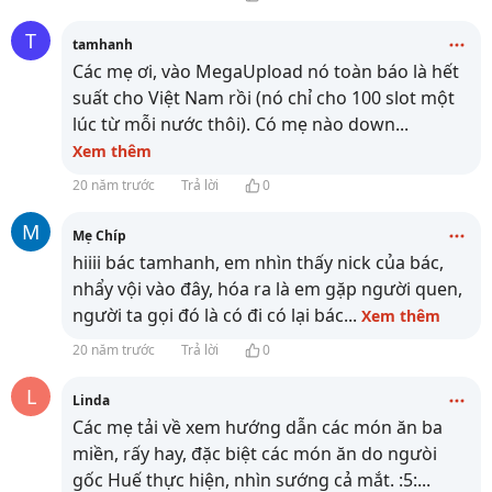
T
tamhanh
Các mẹ ơi, vào MegaUpload nó toàn báo là hết
suất cho Việt Nam rồi (nó chỉ cho 100 slot một
lúc từ mỗi nước thôi). Có mẹ nào down
...
Xem thêm
20 năm trước
Trả lời
0
M
Mẹ Chíp
hiiii bác tamhanh, em nhìn thấy nick của bác,
nhẩy vội vào đây, hóa ra là em gặp người quen,
người ta gọi đó là có đi có lại bác
...
Xem thêm
20 năm trước
Trả lời
0
L
Linda
Các mẹ tải về xem hướng dẫn các món ăn ba
miền, rấy hay, đặc biệt các món ăn do ngưòi
gốc Huế thực hiện, nhìn sướng cả mắt. :5:
...