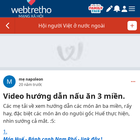
Hội người Việt ở nước ngoài
mẹ napoleon
M
20 năm trước
Video hướng dẫn nấu ăn 3 miền.
Các mẹ tải về xem hướng dẫn các món ăn ba miền, rấy
hay, đặc biệt các món ăn do ngưòi gốc Huế thực hiện,
nhìn sướng cả mắt. :5:
1.
Món Huế - Bánh canh Nam Phổ - link đây
!