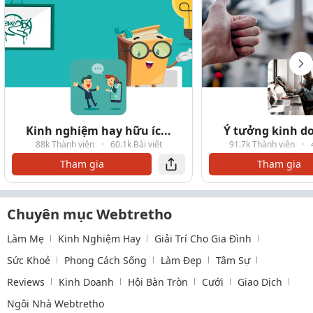
Kinh nghiệm hay hữu íc...
Ý tưởng kinh do
88k Thành viên
·
60.1k Bài viết
91.7k Thành viên
·
Tham gia
Tham gia
Chuyên mục Webtretho
Làm Mẹ
Kinh Nghiệm Hay
Giải Trí Cho Gia Đình
Sức Khoẻ
Phong Cách Sống
Làm Đẹp
Tâm Sự
Reviews
Kinh Doanh
Hội Bàn Tròn
Cưới
Giao Dịch
Ngôi Nhà Webtretho