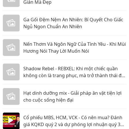
Giản Mà Đẹp
Ga Gối Đệm Nệm An Nhiên: Bí Quyết Cho Giấc
Ngủ Ngon Chuẩn An Nhiên
Nến Thơm Và Ngôn Ngữ Của Tình Yêu - Khi Mùi
Hương Nói Thay Lời Muốn Nói
Shadow Rebel - REBXEL: Khi một chiếc quần
không còn là trang phục, mà trở thành thái độ
bạn mang theo trên từng bước chân vào năm
2026
Hạt dinh dưỡng mix - Giải pháp ăn vặt tiện lợi
cho cuộc sống hiện đại
Cổ phiếu MBS, HCM, VCK - Có nên mua? Đánh
giá KQKD quý 2 và dự phóng lợi nhuận quý 3