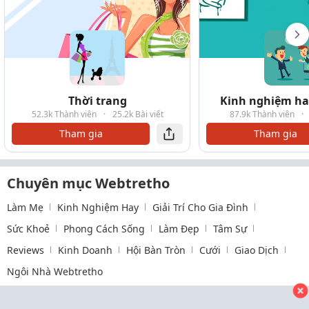
Thời trang
Kinh nghiệm hay
52.3k Thành viên
·
25.2k Bài viết
87.9k Thành viên
·
Tham gia
Tham gia
Chuyên mục Webtretho
Làm Mẹ
Kinh Nghiệm Hay
Giải Trí Cho Gia Đình
Sức Khoẻ
Phong Cách Sống
Làm Đẹp
Tâm Sự
Reviews
Kinh Doanh
Hội Bàn Tròn
Cưới
Giao Dịch
Ngôi Nhà Webtretho