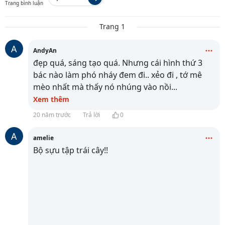
Trang bình luận
Trang 1
A
AndyAn
đẹp quá, sáng tạo quá. Nhưng cái hình thứ 3
bác nào làm phó nháy đem đi.. xẻo đi , tớ mê
mèo nhất mà thấy nó nhúng vào nồi
...
Xem thêm
20 năm trước
Trả lời
0
A
amelie
Bộ sựu tập trái cây!!