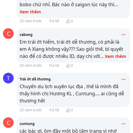
bobo chứ nhỉ. Bác nào ở saigon lúc này thì
...
Xem thêm
20 năm trước
Trả lời
0
C
cabong
Em trái ớt hiểm, trái ớt dễ thương, có phải là
em A Xiang không vậy??? Sao giỏi thế, bí quyết
nào để có được nhiều ID, dạy chị với
...
Xem thêm
20 năm trước
Trả lời
0
T
Trái ớt dễ thương
Chuyến du lịch xuyên lục địa , thế là mình đã
thấy hình chị Hương KL , Cuntung.... ai cũng dễ
thương hết
20 năm trước
Trả lời
0
C
cuntung
các bác ơi, ôm đầy một bồ tâm trạng vì nhớ