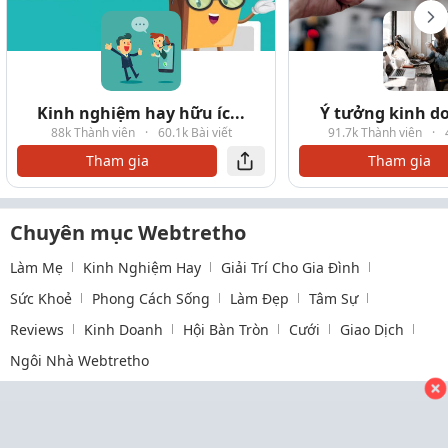
Kinh nghiệm hay hữu íc...
Ý tưởng kinh do
88k Thành viên
·
60.1k Bài viết
91.7k Thành viên
·
Tham gia
Tham gia
Chuyên mục Webtretho
Làm Mẹ
Kinh Nghiệm Hay
Giải Trí Cho Gia Đình
Sức Khoẻ
Phong Cách Sống
Làm Đẹp
Tâm Sự
Reviews
Kinh Doanh
Hội Bàn Tròn
Cưới
Giao Dịch
Ngôi Nhà Webtretho