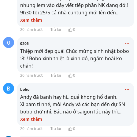
nhung iem vào đây viết tiếp phần NK dang dở!!
9h30 tối 25/5 cả nhà cuntung mới lên đến
...
Xem thêm
20 năm trước
Trả lời
0
0
0205
Thiệp mời đẹp quá! Chúc mừng sinh nhật bobo
:8: ! Bobo xinh thiệt là xinh đó, ngắm hoài ko
chán!
20 năm trước
Trả lời
0
B
bobo
Andy đá banh hay hi...quả khong hổ danh.
Xì pam tí nhé, mời Andy và các bạn đến dự SN
bobo chứ nhỉ. Bác nào ở saigon lúc này thì
...
Xem thêm
20 năm trước
Trả lời
0