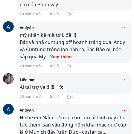
em của Bobo vậy.
20 năm trước
Trả lời
0
A
AndyAn
mỹ nhân kế mít tơ L đê !!!
Bác và nhà cuntung off hoành tráng qua. Andy
và Cuntung trông lớn hẳn ra. Bác Đào ơi, bác
sắp qua Mỹ
...
Xem thêm
20 năm trước
Trả lời
0
Liên ròm
Ai tài trợ vé đi!!! :19:
20 năm trước
Trả lời
0
A
AndyAn
He he em Nấm rơm iu, cho coi cái hình này cho
tức thêm: sân vận động hôm khai mạc quơ cúp
là ở Munich đấy (trận Đức - costarica
...