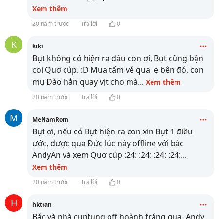
Xem thêm
20 năm trước
Trả lời
0
K
kiki
Bụt không có hiện ra đâu con ơi, Bụt cũng bận
coi Quơ cúp. :D Mua tấm vé qua lẹ bên đó, con
mụ Đào hắn quay vịt cho mà
...
Xem thêm
20 năm trước
Trả lời
0
M
MeNamRom
Bụt ơi, nếu có Bụt hiện ra con xin Bụt 1 điều
ước, được qua Đức lúc này offline với bác
AndyAn và xem Quơ cúp :24: :24: :24: :24:
...
Xem thêm
20 năm trước
Trả lời
0
H
hktran
Bác và nhà cuntung off hoành tráng qua. Andy