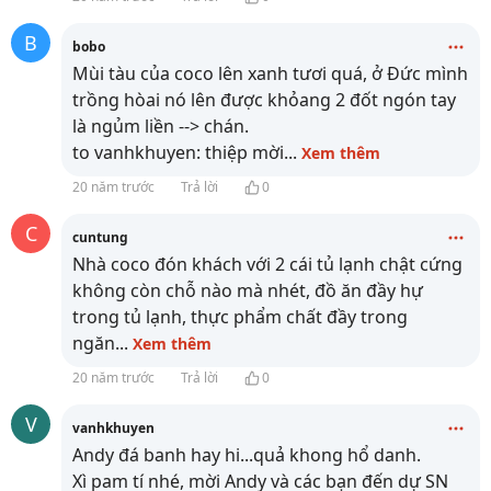
B
bobo
Mùi tàu của coco lên xanh tươi quá, ở Đức mình
trồng hòai nó lên được khỏang 2 đốt ngón tay
là ngủm liền --> chán.
to vanhkhuyen: thiệp mời
...
Xem thêm
20 năm trước
Trả lời
0
C
cuntung
Nhà coco đón khách với 2 cái tủ lạnh chật cứng
không còn chỗ nào mà nhét, đồ ăn đầy hự
trong tủ lạnh, thực phẩm chất đầy trong
ngăn
...
Xem thêm
20 năm trước
Trả lời
0
V
vanhkhuyen
Andy đá banh hay hi...quả khong hổ danh.
Xì pam tí nhé, mời Andy và các bạn đến dự SN