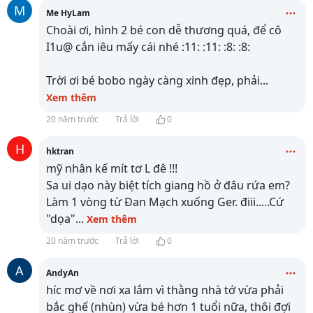
M
Me HyLam
Choài ơi, hình 2 bé con dễ thương quá, để cô
I1u@ cắn iêu mấy cái nhé :11: :11: :8: :8:
Trời ơi bé bobo ngày càng xinh đẹp, phải
...
Xem thêm
20 năm trước
Trả lời
0
H
hktran
mỹ nhân kế mít tơ L đê !!!
Sa ui dạo này biệt tích giang hồ ở đâu rứa em?
Làm 1 vòng từ Đan Mạch xuống Ger. điii.....Cứ
"dọa"
...
Xem thêm
20 năm trước
Trả lời
0
A
AndyAn
híc mơ về nơi xa lắm vì thằng nhà tớ vừa phải
bắc ghế (nhùn) vừa bé hơn 1 tuổi nữa, thôi đợi