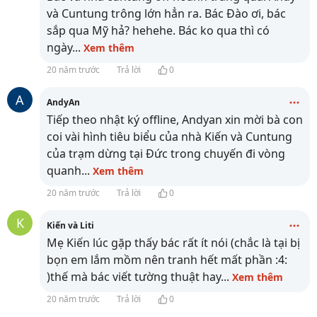
và Cuntung trông lớn hẳn ra. Bác Đào ơi, bác
sắp qua Mỹ hả? hehehe. Bác ko qua thì có
ngày
...
Xem thêm
20 năm trước
Trả lời
0
A
AndyAn
Tiếp theo nhật ký offline, Andyan xin mời bà con
coi vài hình tiêu biểu của nhà Kiến và Cuntung
của trạm dừng tại Đức trong chuyến đi vòng
quanh
...
Xem thêm
20 năm trước
Trả lời
0
K
Kiến và Liti
Mẹ Kiến lúc gặp thấy bác rất ít nói (chắc là tại bị
bọn em lắm mồm nên tranh hết mất phần :4:
)thế mà bác viết tường thuật hay
...
Xem thêm
20 năm trước
Trả lời
0