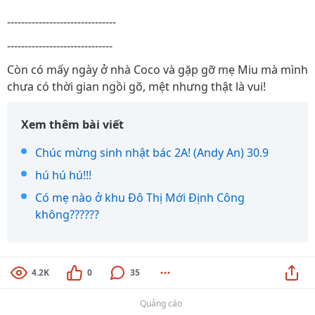
-------------------------------
------------------------------
Còn có mấy ngày ở nhà Coco và gặp gỡ mẹ Miu mà mình
chưa có thời gian ngồi gõ, mệt nhưng thật là vui!
Xem thêm bài viết
Chúc mừng sinh nhật bác 2A! (Andy An) 30.9
hú hú hú!!!
Có mẹ nào ở khu Đô Thị Mới Định Công
không??????
4.2K
0
35
Quảng cáo