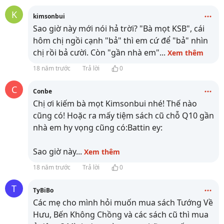
K
kimsonbui
Sao giờ này mới nói hả trời? "Bà mọt KSB", cái
hôm chị ngồi cạnh "bả" thì em cứ để "bả" nhìn
chị rồi bả cười. Còn "gần nhà em"
...
Xem thêm
18 năm trước
Trả lời
0
C
Conbe
Chị ơi kiếm bà mọt Kimsonbui nhé! Thế nào
cũng có! Hoặc ra mấy tiệm sách cũ chỗ Q10 gần
nhà em hy vọng cũng có:Battin ey:
Sao giờ này
...
Xem thêm
18 năm trước
Trả lời
0
T
TyBiBo
Các mẹ cho mình hỏi muốn mua sách Tướng Về
Hưu, Bến Không Chồng và các sách cũ thì mua