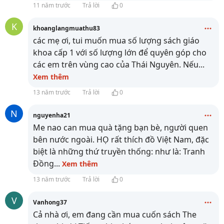
11 năm trước
Trả lời
0
K
khoanglangmuathu83
các mẹ ơi, tui muốn mua số lượng sách giáo
khoa cấp 1 với số lượng lớn để quyên góp cho
các em trên vùng cao của Thái Nguyên. Nếu
...
Xem thêm
13 năm trước
Trả lời
0
N
nguyenha21
Me nao can mua quà tặng bạn bè, người quen
bên nước ngoài. HỌ rất thích đồ Việt Nam, đặc
biệt là những thứ truyền thống: như là: Tranh
Đồng
...
Xem thêm
13 năm trước
Trả lời
0
V
Vanhong37
Cả nhà ơi, em đang cần mua cuốn sách The