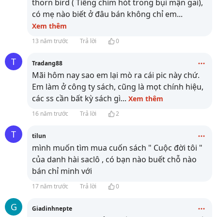
thorn bird ( Tiếng chim hót trong bụi mận gai),
có mẹ nào biết ở đâu bán không chỉ em
...
Xem thêm
13 năm trước
Trả lời
0
T
Tradang88
Mãi hôm nay sao em lại mò ra cái pic này chứ.
Em làm ở công ty sách, cũng là mọt chính hiệu,
các ss cần bất kỳ sách gì
...
Xem thêm
16 năm trước
Trả lời
2
T
tilun
mình muốn tìm mua cuốn sách " Cuộc đời tôi "
của danh hài saclô , có bạn nào buết chỗ nào
bán chỉ minh với
17 năm trước
Trả lời
0
G
Giadinhnepte