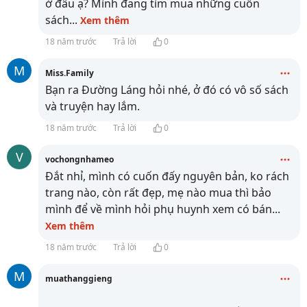
ở đâu ạ? Mình đang tìm mua những cuốn
sách
...
Xem thêm
18 năm trước
Trả lời
0
M
Miss.Family
Bạn ra Đường Láng hỏi nhé, ở đó có vô số sách
và truyện hay lắm.
18 năm trước
Trả lời
0
V
vochongnhameo
Đắt nhỉ, mình có cuốn đấy nguyên bản, ko rách
trang nào, còn rất đẹp, mẹ nào mua thì bảo
mình để về mình hỏi phụ huynh xem có bán
...
Xem thêm
18 năm trước
Trả lời
0
M
muathanggieng