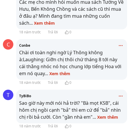
Các mẹ cho mình hỏi muốn mua sách Tướng Về
Hưu, Bến Không Chồng và các sách cũ thì mua
ở đâu ạ? Mình đang tìm mua những cuốn
sách
...
Xem thêm
18 năm trước
Trả lời
0
C
Conbe
Chài ơi toàn nghi ngờ Lý Thông không
à:Laughing: Giỡn chị thôi chứ tháng 8 tới này
cái thằng nhóc nó học chung lớp tiếng Hoa với
em nó quay
...
Xem thêm
18 năm trước
Trả lời
0
T
TyBiBo
Sao giờ này mới nói hả trời? "Bà mọt KSB", cái
hôm chị ngồi cạnh "bả" thì em cứ để "bả" nhìn
chị rồi bả cười. Còn "gần nhà em"
...
Xem thêm
18 năm trước
Trả lời
0