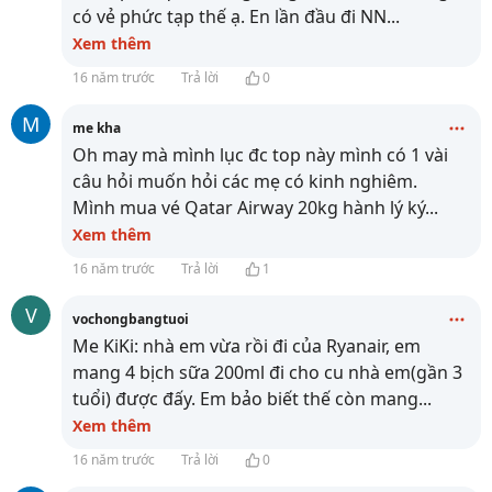
có vẻ phức tạp thế ạ. En lần đầu đi NN
...
Xem thêm
16 năm trước
Trả lời
0
M
me kha
Oh may mà mình lục đc top này mình có 1 vài
câu hỏi muốn hỏi các mẹ có kinh nghiêm.
Mình mua vé Qatar Airway 20kg hành lý ký
...
Xem thêm
16 năm trước
Trả lời
1
V
vochongbangtuoi
Me KiKi: nhà em vừa rồi đi của Ryanair, em
mang 4 bịch sữa 200ml đi cho cu nhà em(gần 3
tuổi) được đấy. Em bảo biết thế còn mang
...
Xem thêm
16 năm trước
Trả lời
0