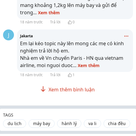
mang khoảng 1,2kg lên máy bay và gửi để
trong
...
Xem thêm
18 năm trước
Trả lời
0
J
Jakarta
Em lại kéo topic này lên mong các mẹ có kinh
nghiệm trả lời hộ em.
Nhà em về Vn chuyến Paris - HN qua vietnam
airline, moi nguoi duoc
...
Xem thêm
18 năm trước
Trả lời
1
Xem thêm bình luận
TAGS
du lịch
máy bay
hành lý
va li
chia đều