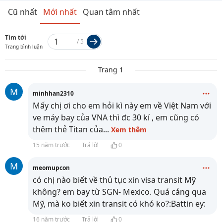
Cũ nhất
Mới nhất
Quan tâm nhất
Tìm tới
/
5
Trang bình luận
Trang 1
M
minhhan2310
Mấy chị ơi cho em hỏi kì này em về Việt Nam với
ve máy bay của VNA thì đc 30 kí , em cũng có
thêm thẻ Titan của
...
Xem thêm
15 năm trước
Trả lời
0
M
meomupcon
có chị nào biết về thủ tục xin visa transit Mỹ
không? em bay từ SGN- Mexico. Quá cảng qua
Mỹ, mà ko biết xin transit có khó ko?:Battin ey:
16 năm trước
Trả lời
0