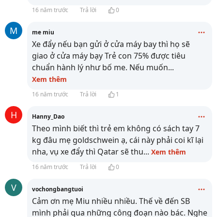
16 năm trước
Trả lời
0
M
me miu
Xe đẩy nếu bạn gửi ở cửa máy bay thì họ sẽ
giao ở cửa máy bạy Trẻ con 75% được tiêu
chuẩn hành lý như bố me. Nếu muốn
...
Xem thêm
16 năm trước
Trả lời
1
H
Hanny_Dao
Theo mình biết thì trẻ em không có sách tay 7
kg đâu mẹ goldschwein ạ, cái này phải coi kĩ lại
nha, vụ xe đẩy thì Qatar sẽ thu
...
Xem thêm
16 năm trước
Trả lời
0
V
vochongbangtuoi
Cảm ơn mẹ Miu nhiều nhiều. Thế về đến SB
mình phải qua những công đoạn nào bác. Nghe