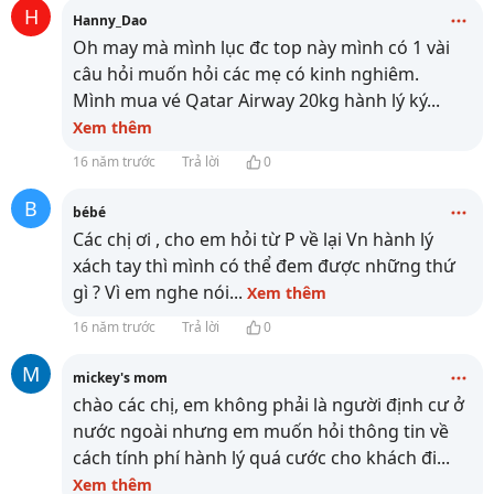
H
Hanny_Dao
Oh may mà mình lục đc top này mình có 1 vài
câu hỏi muốn hỏi các mẹ có kinh nghiêm.
Mình mua vé Qatar Airway 20kg hành lý ký
...
Xem thêm
16 năm trước
Trả lời
0
B
bébé
Các chị ơi , cho em hỏi từ P về lại Vn hành lý
xách tay thì mình có thể đem được những thứ
gì ? Vì em nghe nói
...
Xem thêm
16 năm trước
Trả lời
0
M
mickey's mom
chào các chị, em không phải là người định cư ở
nước ngoài nhưng em muốn hỏi thông tin về
cách tính phí hành lý quá cước cho khách đi
...
Xem thêm