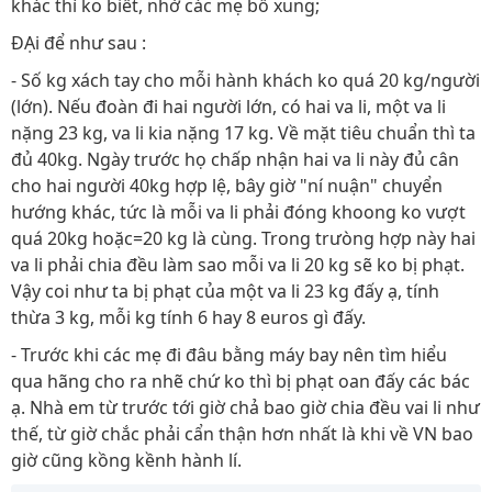
khác thì ko biết, nhờ các mẹ bổ xung;
ĐẠi để như sau :
- Số kg xách tay cho mỗi hành khách ko quá 20 kg/người
(lớn). Nếu đoàn đi hai người lớn, có hai va li, một va li
nặng 23 kg, va li kia nặng 17 kg. Về mặt tiêu chuẩn thì ta
đủ 40kg. Ngày trước họ chấp nhận hai va li này đủ cân
cho hai người 40kg hợp lệ, bây giờ "ní nuận" chuyển
hướng khác, tức là mỗi va li phải đóng khoong ko vượt
quá 20kg hoặc=20 kg là cùng. Trong trưòng hợp này hai
va li phải chia đều làm sao mỗi va li 20 kg sẽ ko bị phạt.
Vậy coi như ta bị phạt của một va li 23 kg đấy ạ, tính
thừa 3 kg, mỗi kg tính 6 hay 8 euros gì đấy.
- Trước khi các mẹ đi đâu bằng máy bay nên tìm hiểu
qua hãng cho ra nhẽ chứ ko thì bị phạt oan đấy các bác
ạ. Nhà em từ trước tới giờ chả bao giờ chia đều vai li như
thế, từ giờ chắc phải cẩn thận hơn nhất là khi về VN bao
giờ cũng kồng kềnh hành lí.