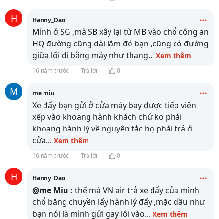
H
Hanny_Dao
Mình ở SG ,mà SB xây lại từ MB vào chổ công an
HQ đường cũng dài lắm đó bạn ,cũng có đường
giữa lối đi bằng máy như thang
...
Xem thêm
16 năm trước
Trả lời
0
M
me miu
Xe đẩy bạn gửi ở cửa máy bay được tiếp viên
xếp vào khoang hành khách chứ ko phải
khoang hành lý về nguyên tắc họ phải trả ở
cửa
...
Xem thêm
16 năm trước
Trả lời
0
H
Hanny_Dao
@me Miu :
thế mà VN air trả xe đẩy của mình
chổ băng chuyền lấy hành lý đấy ,mặc dầu như
bạn nói là mình gửi gay lôi vào
...
Xem thêm