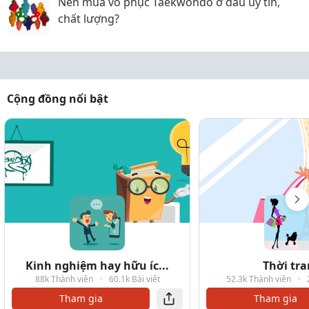
Nên mua võ phục Taekwondo ở đâu uy tín,
chất lượng?
Cộng đồng nổi bật
Kinh nghiệm hay hữu íc...
Thời tr
88k Thành viên
·
60.1k Bài viết
52.3k Thành viên
·
Tham gia
Tham gia