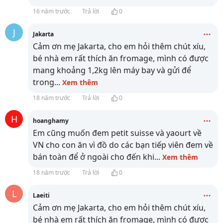
16 năm trước
Trả lời
0
J
Jakarta
Cảm ơn mẹ Jakarta, cho em hỏi thêm chút xíu,
bé nhà em rất thích ăn fromage, mình có được
mang khoảng 1,2kg lên máy bay và gửi để
trong
...
Xem thêm
18 năm trước
Trả lời
0
H
hoanghamy
Em cũng muốn đem petit suisse và yaourt về
VN cho con ăn vì đồ do các bạn tiếp viên đem về
bán toàn để ở ngoài cho đến khi
...
Xem thêm
18 năm trước
Trả lời
0
L
Laeiti
Cảm ơn mẹ Jakarta, cho em hỏi thêm chút xíu,
bé nhà em rất thích ăn fromage, mình có được