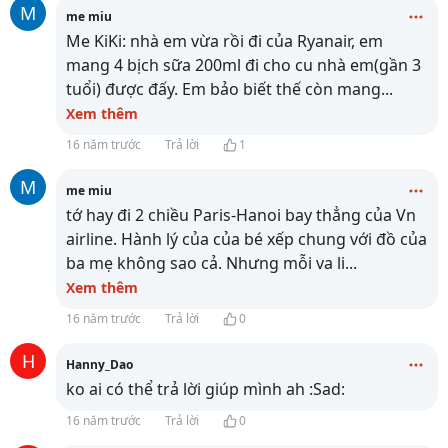
M
me miu
Me KiKi: nhà em vừa rồi đi của Ryanair, em
mang 4 bịch sữa 200ml đi cho cu nhà em(gần 3
tuổi) được đấy. Em bảo biết thế còn mang
...
Xem thêm
16 năm trước
Trả lời
1
M
me miu
tớ hay đi 2 chiều Paris-Hanoi bay thẳng của Vn
airline. Hành lý của của bé xếp chung với đồ của
ba mẹ không sao cả. Nhưng mỗi va li
...
Xem thêm
16 năm trước
Trả lời
0
H
Hanny_Dao
ko ai có thể trả lời giúp mình ah :Sad:
16 năm trước
Trả lời
0