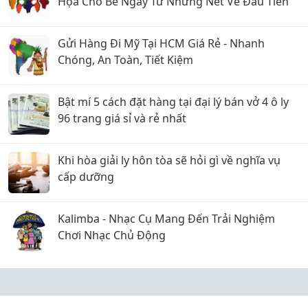
Họa Cho Bé Ngay Từ Những Nét Vẽ Đầu Tiên
Gửi Hàng Đi Mỹ Tại HCM Giá Rẻ - Nhanh
Chóng, An Toàn, Tiết Kiệm
Bật mí 5 cách đặt hàng tại đại lý bán vở 4 ô ly
96 trang giá sỉ và rẻ nhất
Khi hòa giải ly hôn tòa sẽ hỏi gì về nghĩa vụ
cấp dưỡng
Kalimba - Nhạc Cụ Mang Đến Trải Nghiệm
Chơi Nhạc Chủ Động