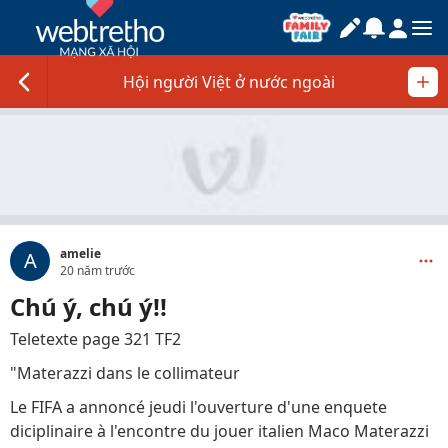
Hội người Việt ở nước ngoài
amelie
A
20 năm trước
Chú ý, chú ý!!
Teletexte page 321 TF2
"Materazzi dans le collimateur
Le FIFA a annoncé jeudi l'ouverture d'une enquete
diciplinaire à l'encontre du jouer italien Maco Materazzi