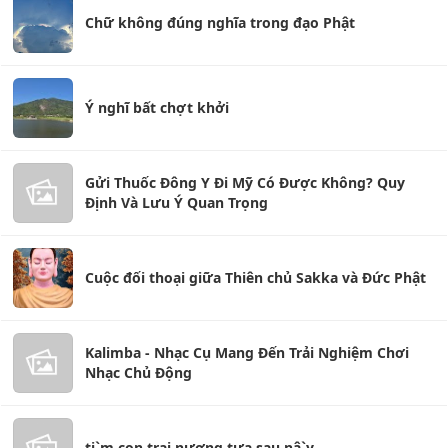
Chữ không đúng nghĩa trong đạo Phật
Ý nghĩ bất chợt khởi
Gửi Thuốc Đông Y Đi Mỹ Có Được Không? Quy
Định Và Lưu Ý Quan Trọng
Cuộc đối thoại giữa Thiên chủ Sakka và Đức Phật
Kalimba - Nhạc Cụ Mang Đến Trải Nghiệm Chơi
Nhạc Chủ Động
ti`m con trai nương tựa sau nâ`y