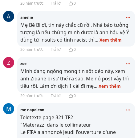
20 năm trước
Trả lời
0
A
amelie
Mẹ Bé Bí ơi, tin này chắc cũ rồi. Nhà báo tưởng
tượng là nếu chứng minh được là anh hậu vệ Ý
dùng từ insults có tính racist thì
...
Xem thêm
20 năm trước
Trả lời
0
Z
zoe
Mình đang ngóng mong tin sốt dẻo này, xem
anh Zidane bị sự thể ra sao. Mẹ nó post vậy thì
tiêu rồi. Làm ơn dịch 1 cái đi mẹ
...
Xem thêm
20 năm trước
Trả lời
0
M
mẹ napoleon
Teletexte page 321 TF2
"Materazzi dans le collimateur
Le FIFA a annoncé jeudi l'ouverture d'une