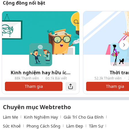
Cộng đồng nổi bật
Kinh nghiệm hay hữu íc...
Thời tr
88k Thành viên
·
60.1k Bài viết
52.3k Thành viên
·
Tham gia
Tham gia
Chuyên mục Webtretho
Làm Mẹ
Kinh Nghiệm Hay
Giải Trí Cho Gia Đình
Sức Khoẻ
Phong Cách Sống
Làm Đẹp
Tâm Sự