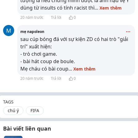
tượng là nếu chứng minh được là anh hậu vệ Ý
dùng từ insults có tính racist thì
...
Xem thêm
20 năm trước
Trả lời
0
M
mẹ napoleon
sau cúp bóng đá với sự kiện ZD có hai trò "giải
trí" xuất hiện:
- trò chơi game.
- bài hát coup de boule.
Mẹ cháu có bài coup
...
Xem thêm
20 năm trước
Trả lời
0
TAGS
chú ý
FIFA
Bài viết liên quan