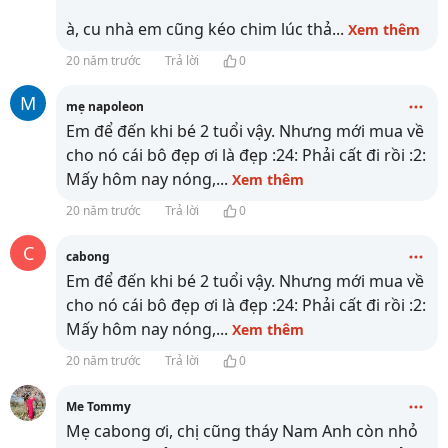
à, cu nhà em cũng kéo chim lúc thả
...
Xem thêm
20 năm trước
Trả lời
0
M
mẹ napoleon
Em để đến khi bé 2 tuổi vậy. Nhưng mới mua về
cho nó cái bô đẹp ơi là đẹp :24: Phải cất đi rồi :2:
Mấy hôm nay nóng,
...
Xem thêm
20 năm trước
Trả lời
0
C
cabong
Em để đến khi bé 2 tuổi vậy. Nhưng mới mua về
cho nó cái bô đẹp ơi là đẹp :24: Phải cất đi rồi :2:
Mấy hôm nay nóng,
...
Xem thêm
20 năm trước
Trả lời
0
Me Tommy
Mẹ cabong ơi, chị cũng tháy Nam Anh còn nhỏ