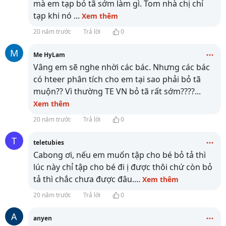
mà em tạp bỏ tã sớm làm gì. Tom nhà chị chỉ
tạp khi nó
...
Xem thêm
20 năm trước
Trả lời
0
M
Me HyLam
Vâng em sẽ nghe nhời các bác. Nhưng các bác
có hteer phân tích cho em tại sao phải bỏ tã
muộn?? Vì thường TE VN bỏ tã rất sớm????
...
Xem thêm
20 năm trước
Trả lời
0
T
teletubies
Cabong ơi, nếu em muốn tập cho bé bỏ tả thì
lúc này chỉ tập cho bé đi ị được thôi chứ còn bỏ
tả thì chắc chưa được đâu.
...
Xem thêm
20 năm trước
Trả lời
0
A
anyen