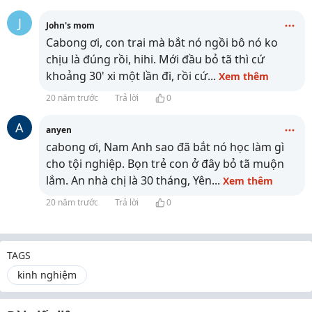
J
John's mom
Cabong ơi, con trai mà bắt nó ngồi bô nó ko
chịu là đúng rồi, hihi. Mới đầu bỏ tã thì cứ
khoảng 30' xi một lần đi, rồi cứ
...
Xem thêm
20 năm trước
Trả lời
0
A
anyen
cabong ơi, Nam Anh sao đã bắt nó học làm gì
cho tội nghiệp. Bọn trẻ con ở đây bỏ tã muộn
lắm. An nhà chị là 30 tháng, Yên
...
Xem thêm
20 năm trước
Trả lời
0
TAGS
kinh nghiệm