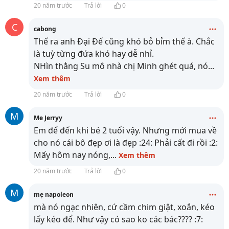
20 năm trước
Trả lời
0
C
cabong
Thế ra anh Đại Đế cũng khó bỏ bỉm thế à. Chắc
là tuỳ từng đứa khó hay dễ nhỉ.
NHìn thằng Su mô nhà chị Minh ghét quá, nó
...
Xem thêm
20 năm trước
Trả lời
0
M
Me Jerryy
Em để đến khi bé 2 tuổi vậy. Nhưng mới mua về
cho nó cái bô đẹp ơi là đẹp :24: Phải cất đi rồi :2:
Mấy hôm nay nóng,
...
Xem thêm
20 năm trước
Trả lời
0
M
mẹ napoleon
mà nó ngạc nhiên, cứ cầm chim giật, xoắn, kéo
lấy kéo để. Như vậy có sao ko các bác???? :7: