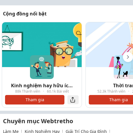
Cộng đồng nổi bật
Kinh nghiệm hay hữu íc...
Thời tr
88k Thành viên
·
60.1k Bài viết
52.3k Thành viên
·
Tham gia
Tham gia
Chuyên mục Webtretho
Làm Mẹ
Kinh Nghiệm Hay
Giải Trí Cho Gia Đình