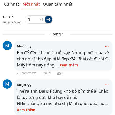
Cũ nhất
Mới nhất
Quan tâm nhất
Tìm tới
/
1
Trang bình luận
Trang 1
M
MeKimLy
Em để đến khi bé 2 tuổi vậy. Nhưng mới mua về
cho nó cái bô đẹp ơi là đẹp :24: Phải cất đi rồi :2:
Mấy hôm nay nóng,
...
Xem thêm
20 năm trước
Trả lời
0
M
Me Jerryy
Thế ra anh Đại Đế cũng khó bỏ bỉm thế à. Chắc
là tuỳ từng đứa khó hay dễ nhỉ.
NHìn thằng Su mô nhà chị Minh ghét quá, nó
...
Xem thêm