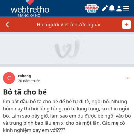
Hội người Việt ở nước ngoài
cabong
C
20 năm trước
Bỏ tã cho bé
Em bắt đầu bỏ tã cho bé để bé tự đi tè, ngồi bô. Nhưng
hôm nay thì hơi lúng túng, nó tè lung tung, ko chịu ngồi
bô. Làm sao bây giờ, làm sao em dụ được bé ngồi vào bô
và trung bình bao lâu em xi cho bé một lần. Các mẹ có
kinh nghiệm dạy em với????