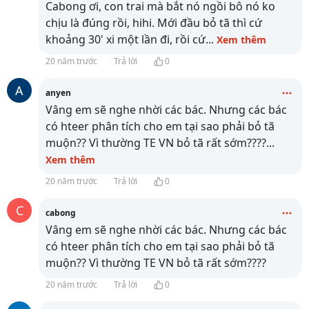
Cabong ơi, con trai mà bắt nó ngồi bô nó ko
chịu là đúng rồi, hihi. Mới đầu bỏ tã thì cứ
khoảng 30' xi một lần đi, rồi cứ
...
Xem thêm
20 năm trước
Trả lời
0
A
anyen
Vâng em sẽ nghe nhời các bác. Nhưng các bác
có hteer phân tích cho em tại sao phải bỏ tã
muộn?? Vì thường TE VN bỏ tã rất sớm????
...
Xem thêm
20 năm trước
Trả lời
0
C
cabong
Vâng em sẽ nghe nhời các bác. Nhưng các bác
có hteer phân tích cho em tại sao phải bỏ tã
muộn?? Vì thường TE VN bỏ tã rất sớm????
20 năm trước
Trả lời
0