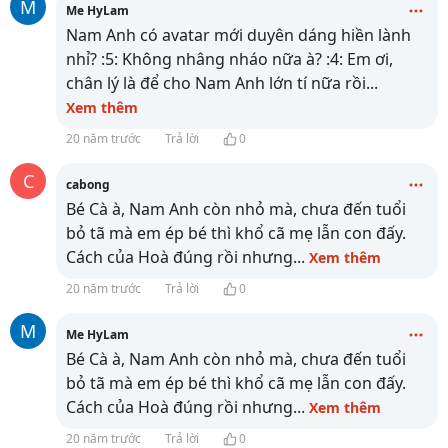
M
Me HyLam
Nam Anh có avatar mới duyên dáng hiền lành
nhỉ? :5: Không nhâng nháo nữa à? :4: Em ơi,
chân lý là để cho Nam Anh lớn tí nữa rồi
...
Xem thêm
20 năm trước
Trả lời
0
C
cabong
Bé Cà à, Nam Anh còn nhỏ mà, chưa đến tuổi
bỏ tã mà em ép bé thì khổ cã mẹ lẫn con đấy.
Cách của Hoà đúng rồi nhưng
...
Xem thêm
20 năm trước
Trả lời
0
M
Me HyLam
Bé Cà à, Nam Anh còn nhỏ mà, chưa đến tuổi
bỏ tã mà em ép bé thì khổ cã mẹ lẫn con đấy.
Cách của Hoà đúng rồi nhưng
...
Xem thêm
20 năm trước
Trả lời
0