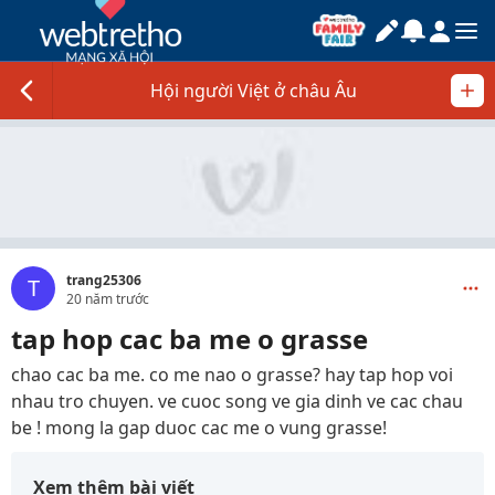
Hội người Việt ở châu Âu
trang25306
T
20 năm trước
tap hop cac ba me o grasse
chao cac ba me. co me nao o grasse? hay tap hop voi
nhau tro chuyen. ve cuoc song ve gia dinh ve cac chau
be ! mong la gap duoc cac me o vung grasse!
Xem thêm bài viết