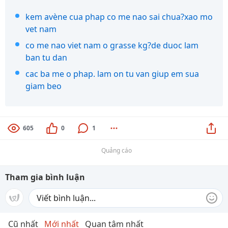
kem avène cua phap co me nao sai chua?xao mo
vet nam
co me nao viet nam o grasse kg?de duoc lam
ban tu dan
cac ba me o phap. lam on tu van giup em sua
giam beo
605
0
1
Quảng cáo
Tham gia bình luận
Cũ nhất
Mới nhất
Quan tâm nhất