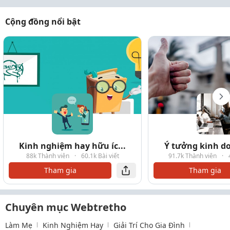
Cộng đồng nổi bật
Kinh nghiệm hay hữu íc...
Ý tưởng kinh do
88k Thành viên
·
60.1k Bài viết
91.7k Thành viên
·
Tham gia
Tham gia
Chuyên mục Webtretho
Làm Mẹ
Kinh Nghiệm Hay
Giải Trí Cho Gia Đình