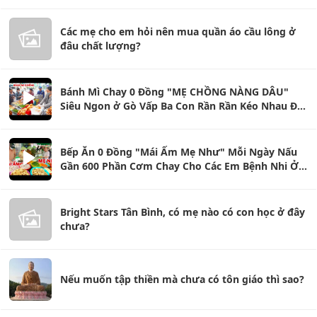
Các mẹ cho em hỏi nên mua quần áo cầu lông ở
đâu chất lượng?
Bánh Mì Chay 0 Đồng "MẸ CHỒNG NÀNG DÂU"
Siêu Ngon ở Gò Vấp Ba Con Rần Rần Kéo Nhau Đi
Ăn Thử
Bếp Ăn 0 Đồng "Mái Ấm Mẹ Như" Mỗi Ngày Nấu
Gần 600 Phần Cơm Chay Cho Các Em Bệnh Nhi Ở
Thủ Đức
Bright Stars Tân Bình, có mẹ nào có con học ở đây
chưa?
Nếu muốn tập thiền mà chưa có tôn giáo thì sao?