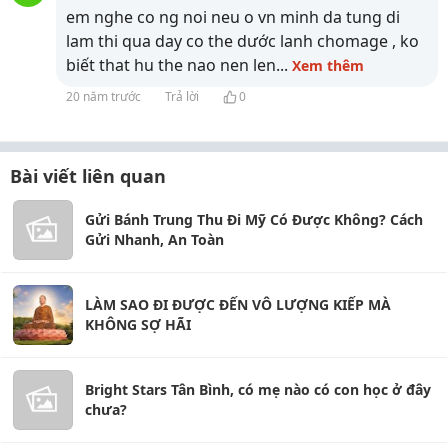
em nghe co ng noi neu o vn minh da tung di
lam thi qua day co the dước lanh chomage , ko
biết that hu the nao nen len
...
Xem thêm
20 năm trước
Trả lời
0
Bài viết liên quan
Gửi Bánh Trung Thu Đi Mỹ Có Được Không? Cách
Gửi Nhanh, An Toàn
LÀM SAO ĐI ĐƯỢC ĐẾN VÔ LƯỢNG KIẾP MÀ
KHÔNG SỢ HÃI
Bright Stars Tân Bình, có mẹ nào có con học ở đây
chưa?