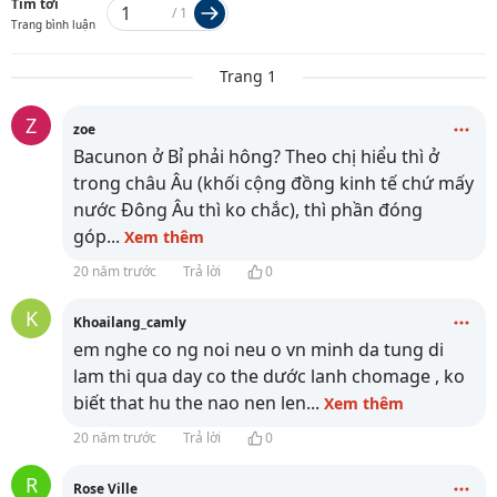
Tìm tới
/
1
Trang bình luận
Trang 1
Z
zoe
Bacunon ở Bỉ phải hông? Theo chị hiểu thì ở
trong châu Âu (khối cộng đồng kinh tế chứ mấy
nước Đông Âu thì ko chắc), thì phần đóng
góp
...
Xem thêm
20 năm trước
Trả lời
0
K
Khoailang_camly
em nghe co ng noi neu o vn minh da tung di
lam thi qua day co the dước lanh chomage , ko
biết that hu the nao nen len
...
Xem thêm
20 năm trước
Trả lời
0
R
Rose Ville