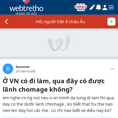
Hội người Việt ở châu Âu
bacunon
B
20 năm trước
Ở VN có đi làm, qua đây có được
lãnh chomage không?
em nghe co ng noi neu o vn minh da tung di lam thi qua
day co the dước lanh chomage , ko biết that hu the nao
nen len day hoi các me , co chi nao biết ve diêu nay ko?