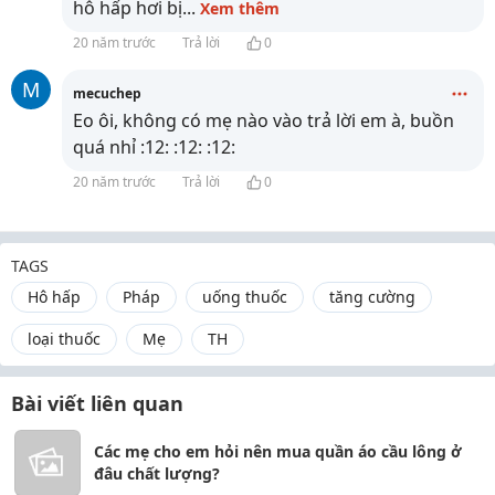
hô hấp hơi bị
...
Xem thêm
20 năm trước
Trả lời
0
M
mecuchep
Eo ôi, không có mẹ nào vào trả lời em à, buồn
quá nhỉ :12: :12: :12:
20 năm trước
Trả lời
0
TAGS
Hô hấp
Pháp
uống thuốc
tăng cường
loại thuốc
Mẹ
TH
Bài viết liên quan
Các mẹ cho em hỏi nên mua quần áo cầu lông ở
đâu chất lượng?