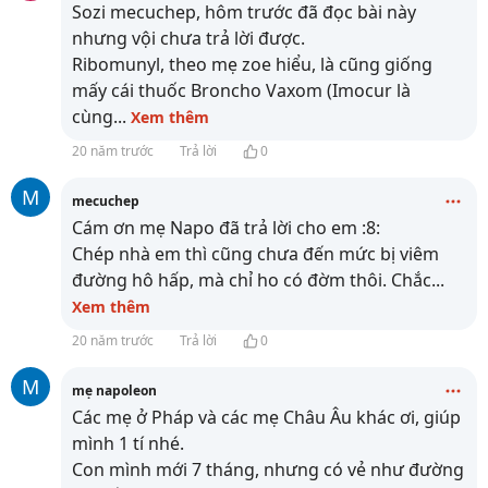
Sozi mecuchep, hôm trước đã đọc bài này
nhưng vội chưa trả lời được.
Ribomunyl, theo mẹ zoe hiểu, là cũng giống
mấy cái thuốc Broncho Vaxom (Imocur là
cùng
...
Xem thêm
20 năm trước
Trả lời
0
M
mecuchep
Cám ơn mẹ Napo đã trả lời cho em :8:
Chép nhà em thì cũng chưa đến mức bị viêm
đường hô hấp, mà chỉ ho có đờm thôi. Chắc
...
Xem thêm
20 năm trước
Trả lời
0
M
mẹ napoleon
Các mẹ ở Pháp và các mẹ Châu Âu khác ơi, giúp
mình 1 tí nhé.
Con mình mới 7 tháng, nhưng có vẻ như đường