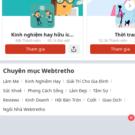
Kinh nghiệm hay hữu íc...
Thời tr
88k Thành viên
·
60.1k Bài viết
52.3k Thành viên
·
Tham gia
Tham gia
Chuyên mục Webtretho
Làm Mẹ
Kinh Nghiệm Hay
Giải Trí Cho Gia Đình
Sức Khoẻ
Phong Cách Sống
Làm Đẹp
Tâm Sự
Reviews
Kinh Doanh
Hội Bàn Tròn
Cưới
Giao Dịch
Ngôi Nhà Webtretho