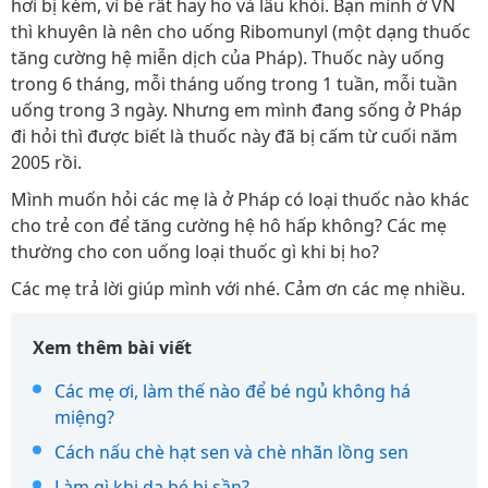
hơi bị kém, vì bé rất hay ho và lâu khỏi. Bạn mình ở VN
thì khuyên là nên cho uống Ribomunyl (một dạng thuốc
tăng cường hệ miễn dịch của Pháp). Thuốc này uống
trong 6 tháng, mỗi tháng uống trong 1 tuần, mỗi tuần
uống trong 3 ngày. Nhưng em mình đang sống ở Pháp
đi hỏi thì được biết là thuốc này đã bị cấm từ cuối năm
2005 rồi.
Mình muốn hỏi các mẹ là ở Pháp có loại thuốc nào khác
cho trẻ con để tăng cường hệ hô hấp không? Các mẹ
thường cho con uống loại thuốc gì khi bị ho?
Các mẹ trả lời giúp mình với nhé. Cảm ơn các mẹ nhiều.
Xem thêm bài viết
Các mẹ ơi, làm thế nào để bé ngủ không há
miệng?
Cách nấu chè hạt sen và chè nhãn lồng sen
Làm gì khi da bé bị sần?