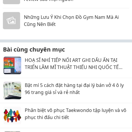
Những Lưu Ý Khi Chọn Đồ Gym Nam Mà Ai
Cũng Nên Biết
Bài cùng chuyên mục
HOẠ SĨ NHÍ TIẾP NỐI ART GHI DẤU ẤN TẠI
TRIỂN LÃM MĨ THUẬT THIẾU NHI QUỐC TẾ
CÉRET - PHÁP
Bật mí 5 cách đặt hàng tại đại lý bán vở 4 ô ly
96 trang giá sỉ và rẻ nhất
Phân biệt võ phục Taekwondo tập luyện và võ
phục thi đấu chi tiết