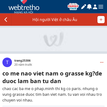
Hội người Việt ở châu Âu
trang25306
T
20 năm trước
co me nao viet nam o grasse kg?de
duoc lam ban tu dan
chao cac ba me o phap.minh thi kg co paris. nhung o
vung grasse duoc tim ban viet nam. tu van voi nhau tro
chuyen voi nhau.