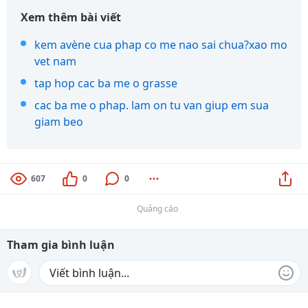
Xem thêm bài viết
kem avène cua phap co me nao sai chua?xao mo
vet nam
tap hop cac ba me o grasse
cac ba me o phap. lam on tu van giup em sua
giam beo
607
0
0
Quảng cáo
Tham gia bình luận