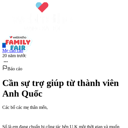
m
Mẹ cào cào
20 năm trước
Báo cáo
Cần sự trợ giúp từ thành viên
Anh Quốc
Các bố các mẹ thân mến,
Số là em đang chuẩn bị công tác bên U.K một thời gian và muốn