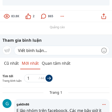
83.8K
2
865
Quảng cáo
Tham gia bình luận
Cũ nhất
Mới nhất
Quan tâm nhất
Tìm tới
/
44
Trang bình luận
Trang 1
G
gak0n86
E lập nhóm trên faceboock. Các mẹ bây giờ ít