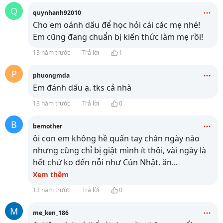
Q
quynhanh92010
Cho em oánh dấu để học hỏi cái các mẹ nhé!
Em cũng đang chuẩn bị kiến thức làm mẹ rồi!
13 năm trước
Trả lời
1
P
phuongmda
Em đánh dấu ạ. tks cả nhà
13 năm trước
Trả lời
0
B
bemother
ôi con em không hề quấn tay chân ngày nào
nhưng cũng chỉ bị giật mình ít thôi, vài ngày là
hết chứ ko đến nỗi như Cún Nhật. ăn
...
Xem thêm
13 năm trước
Trả lời
0
M
me_ken_186