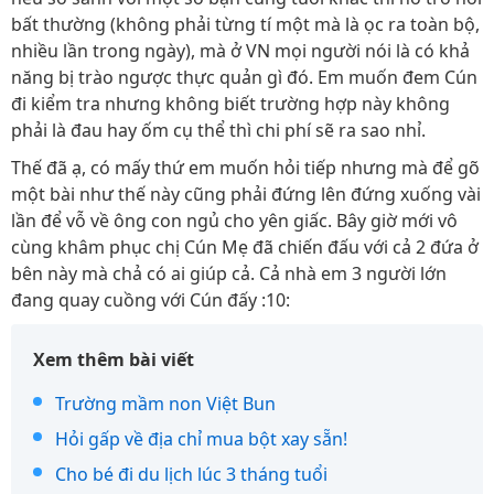
bất thường (không phải từng tí một mà là ọc ra toàn bộ,
nhiều lần trong ngày), mà ở VN mọi người nói là có khả
năng bị trào ngược thực quản gì đó. Em muốn đem Cún
đi kiểm tra nhưng không biết trường hợp này không
phải là đau hay ốm cụ thể thì chi phí sẽ ra sao nhỉ.
Thế đã ạ, có mấy thứ em muốn hỏi tiếp nhưng mà để gõ
một bài như thế này cũng phải đứng lên đứng xuống vài
lần để vỗ về ông con ngủ cho yên giấc. Bây giờ mới vô
cùng khâm phục chị Cún Mẹ đã chiến đấu với cả 2 đứa ở
bên này mà chả có ai giúp cả. Cả nhà em 3 người lớn
đang quay cuồng với Cún đấy :10:
Xem thêm bài viết
Trường mầm non Việt Bun
Hỏi gấp về địa chỉ mua bột xay sẵn!
Cho bé đi du lịch lúc 3 tháng tuổi