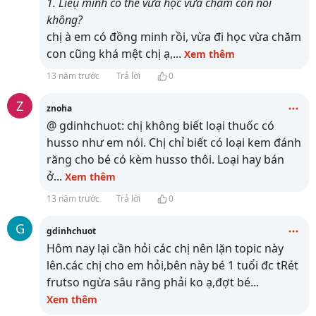
1. Liêụ mình có thể vừa học vừa chăm con nổi
không?
chị à em có đồng minh rồi, vừa đi học vừa chăm
con cũng khá mệt chị ạ,
...
Xem thêm
13 năm trước
Trả lời
0
Z
znoha
@ gdinhchuot: chị không biết loại thuốc có
husso như em nói. Chị chỉ biết có loại kem đánh
răng cho bé có kèm husso thôi. Loại hay bán
ở
...
Xem thêm
13 năm trước
Trả lời
0
G
gdinhchuot
Hôm nay lại cần hỏi các chị nên lặn topic này
lên.các chị cho em hỏi,bên này bé 1 tuổi đc tRét
frutso ngừa sâu răng phải ko ạ,đợt bé
...
Xem thêm