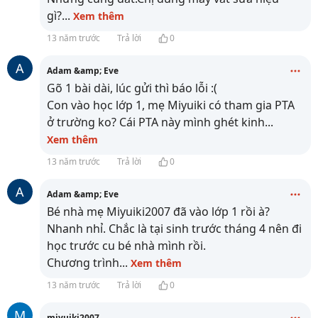
gì?
...
Xem thêm
13 năm trước
Trả lời
0
A
Adam &amp; Eve
Gõ 1 bài dài, lúc gửi thì báo lỗi :(
Con vào học lớp 1, mẹ Miyuiki có tham gia PTA
ở trường ko? Cái PTA này mình ghét kinh
...
Xem thêm
13 năm trước
Trả lời
0
A
Adam &amp; Eve
Bé nhà mẹ Miyuiki2007 đã vào lớp 1 rồi à?
Nhanh nhỉ. Chắc là tại sinh trước tháng 4 nên đi
học trước cu bé nhà mình rồi.
Chương trình
...
Xem thêm
13 năm trước
Trả lời
0
M
miyuiki2007