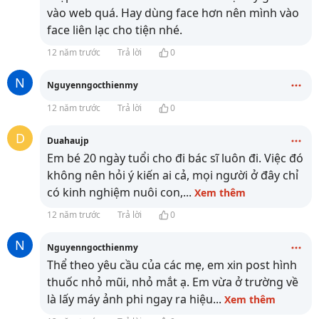
vào web quá. Hay dùng face hơn nên mình vào
face liên lạc cho tiện nhé.
12 năm trước
Trả lời
0
N
Nguyenngocthienmy
12 năm trước
Trả lời
0
D
Duahaujp
Em bé 20 ngày tuổi cho đi bác sĩ luôn đi. Việc đó
không nên hỏi ý kiến ai cả, mọi người ở đây chỉ
có kinh nghiệm nuôi con,
...
Xem thêm
12 năm trước
Trả lời
0
N
Nguyenngocthienmy
Thể theo yêu cầu của các mẹ, em xin post hình
thuốc nhỏ mũi, nhỏ mắt ạ. Em vừa ở trường về
là lấy máy ảnh phi ngay ra hiệu
...
Xem thêm