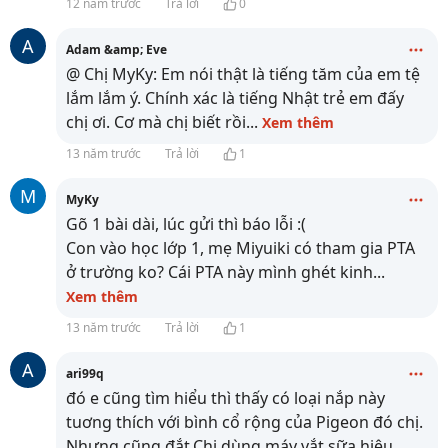
12 năm trước
Trả lời
0
A
Adam &amp; Eve
@ Chị MyKy: Em nói thật là tiếng tăm của em tệ
lắm lắm ý. Chính xác là tiếng Nhật trẻ em đấy
chị ơi. Cơ mà chị biết rồi
...
Xem thêm
13 năm trước
Trả lời
1
M
MyKy
Gõ 1 bài dài, lúc gửi thì báo lỗi :(
Con vào học lớp 1, mẹ Miyuiki có tham gia PTA
ở trường ko? Cái PTA này mình ghét kinh
...
Xem thêm
13 năm trước
Trả lời
1
A
ari99q
đó e cũng tìm hiểu thì thấy có loại nắp này
tuơng thích với bình cổ rộng của Pigeon đó chị.
Nhưng cũng đắt.Chị dùng máy vắt sữa hiệu