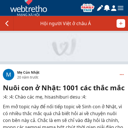
Hội người Việt ở châu Á
Mẹ Cún Nhật
M
20 năm trước
Nuôi con ở Nhật: 1001 các thắc mắc
:4: :4: Chào các mẹ, hisashiburi desu :4:
Em mở topic này để nối tiếp topic về Sinh con ở Nhật, vì
có nhiều thắc mắc quá chả biết hỏi ai về chuyện nuôi
con bên này cả. Chắc là em sẽ chỉ vào đây hỏi là chính,
mong các sempai mama bớt chút thời gian giải đáp cho