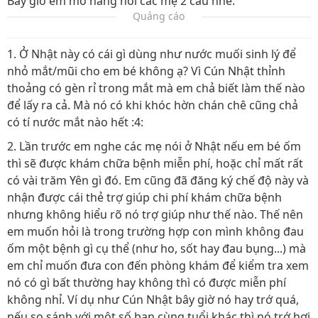
Bây giờ em mở hàng hỏi các mẹ 2 câu nhé:
Quảng cáo
1. Ở Nhật này có cái gì dùng như nước muối sinh lý để
nhỏ mắt/mũi cho em bé không ạ? Vì Cún Nhật thỉnh
thoảng có gèn rỉ trong mắt mà em chả biết làm thế nào
để lấy ra cả. Mà nó có khi khóc hờn chán chê cũng chả
có tí nước mắt nào hết :4:
2. Lần trước em nghe các mẹ nói ở Nhật nếu em bé ốm
thì sẽ được khám chữa bệnh miễn phí, hoặc chỉ mất rất
có vài trăm Yên gì đó. Em cũng đã đăng ký chế độ này và
nhận được cái thẻ trợ giúp chi phí khám chữa bệnh
nhưng không hiểu rõ nó trợ giúp như thế nào. Thế nên
em muốn hỏi là trong trường hợp con mình không đau
ốm một bệnh gì cụ thể (như ho, sốt hay đau bụng...) mà
em chỉ muốn đưa con đến phòng khám để kiểm tra xem
nó có gì bất thường hay không thì có được miễn phí
không nhỉ. Ví dụ như Cún Nhật bây giờ nó hay trớ quá,
nếu so sánh với một số bạn cùng tuổi khác thì nó trớ hơi