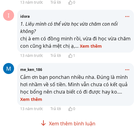
13 năm trước
Trả lời
0
I
idora
1. Liêụ mình có thể vừa học vừa chăm con nổi
không?
chị à em có đồng minh rồi, vừa đi học vừa chăm
con cũng khá mệt chị ạ,
...
Xem thêm
13 năm trước
Trả lời
1
M
me_ken_186
Cảm ơn bạn ponchan nhiều nha. Đúng là mình
hơi nhầm về số tiền. Mình vẫn chưa có kết quả
học bổng nên chưa biết có đi được hay ko.
...
Xem thêm
13 năm trước
Trả lời
0
Xem thêm bình luận