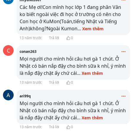
Các Mẹ ơi!Con mình học lớp 1 đang phân Vân
ko biết ngoài việc đi học ở trường có nên cho
Con học ở KuMon(Toán,tiếng Nhật và Tiếng
Anh)không?Ngoài Kumon
...
Xem thêm
13 năm trước
Trả lời
0
C
conan263
Mọi người cho mình hỏi câu hơi gà 1 chút. Ở
Nhật có bán nắp đậy cho bình sữa k nhỉ, ý mình
là nắp đậy chặt ấy chứ cái
...
Xem thêm
13 năm trước
Trả lời
0
A
ari99q
Mọi người cho mình hỏi câu hơi gà 1 chút. Ở
Nhật có bán nắp đậy cho bình sữa k nhỉ, ý mình
là nắp đậy chặt ấy chứ cái
...
Xem thêm
13 năm trước
Trả lời
0