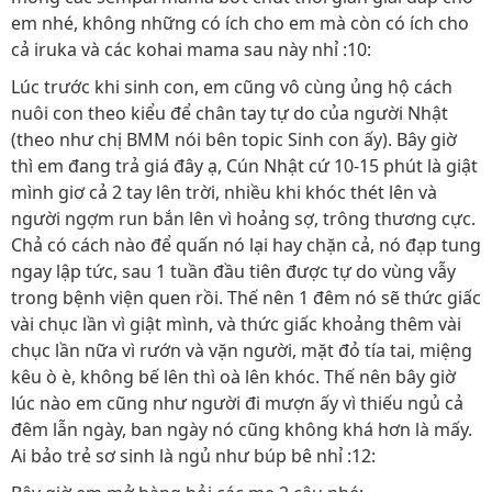
em nhé, không những có ích cho em mà còn có ích cho
cả iruka và các kohai mama sau này nhỉ :10:
Lúc trước khi sinh con, em cũng vô cùng ủng hộ cách
nuôi con theo kiểu để chân tay tự do của người Nhật
(theo như chị BMM nói bên topic Sinh con ấy). Bây giờ
thì em đang trả giá đây ạ, Cún Nhật cứ 10-15 phút là giật
mình giơ cả 2 tay lên trời, nhiều khi khóc thét lên và
người ngợm run bắn lên vì hoảng sợ, trông thương cực.
Chả có cách nào để quấn nó lại hay chặn cả, nó đạp tung
ngay lập tức, sau 1 tuần đầu tiên được tự do vùng vẫy
trong bệnh viện quen rồi. Thế nên 1 đêm nó sẽ thức giấc
vài chục lần vì giật mình, và thức giấc khoảng thêm vài
chục lần nữa vì rướn và vặn người, mặt đỏ tía tai, miệng
kêu ò è, không bế lên thì oà lên khóc. Thế nên bây giờ
lúc nào em cũng như người đi mượn ấy vì thiếu ngủ cả
đêm lẫn ngày, ban ngày nó cũng không khá hơn là mấy.
Ai bảo trẻ sơ sinh là ngủ như búp bê nhỉ :12: