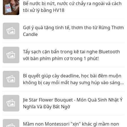
Bể nước bị nứt, nước cứ chảy ra ngoài và cách
tôi xử lý bằng HV18
Gợi ý quà tặng tinh tế, thơm tho từ Rừng Thơm
Candle
Tẩy sạch cặn bẩn trong kẽ tai nghe Bluetooth
với bàn phím phím cơ trong 1 phút!
Bí quyết giúp cày deadline, học bài đêm muộn
không bị cay mỏi mắt hay sưng húp vào sáng
hôm sau!
Jie Star Flower Bouquet - Món Quà Sinh Nhật Ý
Nghĩa Và Đầy Bất Ngờ
Mầm non Montessori "xịn" khác gì mầm non