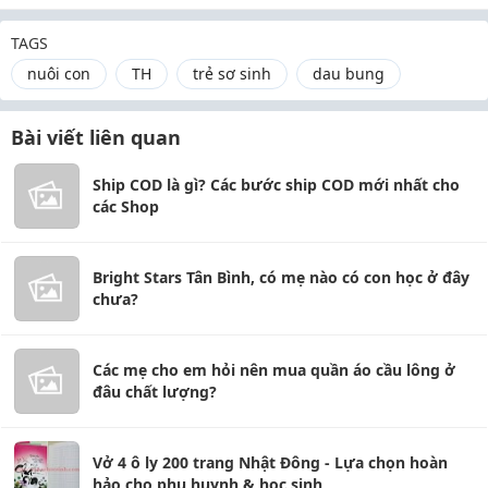
TAGS
nuôi con
TH
trẻ sơ sinh
dau bung
Bài viết liên quan
Ship COD là gì? Các bước ship COD mới nhất cho
các Shop
Bright Stars Tân Bình, có mẹ nào có con học ở đây
chưa?
Các mẹ cho em hỏi nên mua quần áo cầu lông ở
đâu chất lượng?
Vở 4 ô ly 200 trang Nhật Đông - Lựa chọn hoàn
hảo cho phụ huynh & học sinh