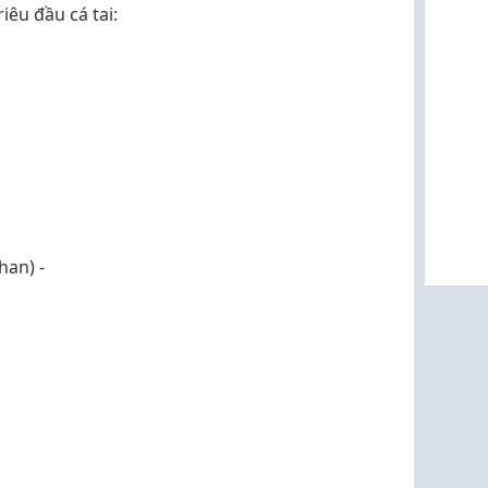
iêu đầu cá tai:
han) -