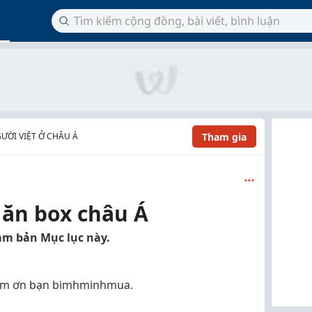
Tham gia
ƯỜI VIỆT Ở CHÂU Á
 ăn box châu Á
m bản Mục lục này.
cảm ơn bạn bimhminhmua.