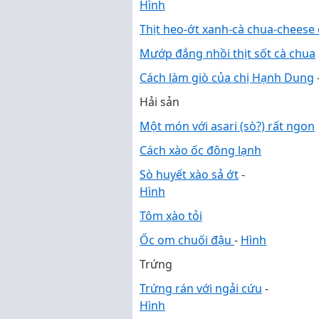
Hình
Thịt heo-ớt xanh-cà chua-cheese 
Mướp đắng nhồi thịt sốt cà chua
Cách làm giò của chị Hạnh Dung
Hải sản
Một món với asari (sò?) rất ngon
Cách xào ốc đông lạnh
Sò huyết xào sả ớt
-
Hình
Tôm xào tỏi
Ốc om chuối đậu
-
Hình
Trứng
Trứng rán với ngải cứu
-
Hình