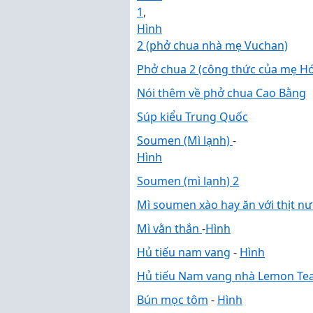
1
,
Hình
2 (phở chua nhà mẹ Vuchan)
Phở chua 2 (công thức của mẹ Hó
Nói thêm về phở chua Cao Bằng
Súp kiểu Trung Quốc
Soumen (Mì lạnh)
-
Hình
Soumen (mì lạnh) 2
Mì soumen xào hay ăn với thịt n
Mì vằn thắn
-
Hình
Hủ tiếu nam vang
-
Hình
Hủ tiếu Nam vang nhà Lemon Te
Bún mọc tôm
-
Hình