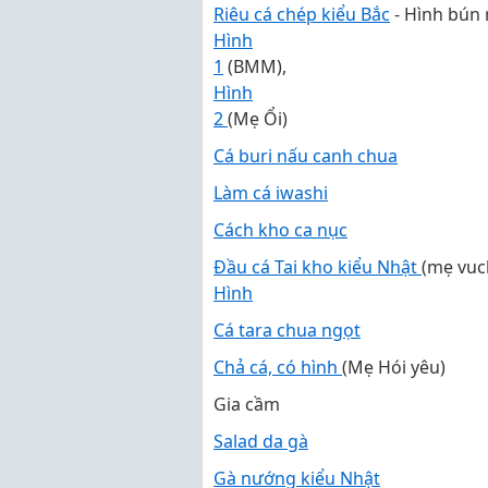
Riêu cá chép kiểu Bắc
- Hình bún r
Hình
1
(BMM),
Hình
2
(Mẹ Ổi)
Cá buri nấu canh chua
Làm cá iwashi
Cách kho ca nục
Đầu cá Tai kho kiểu Nhật
(mẹ vuc
Hình
Cá tara chua ngọt
Chả cá, có hình
(Mẹ Hói yêu)
Gia cầm
Salad da gà
Gà nướng kiểu Nhật