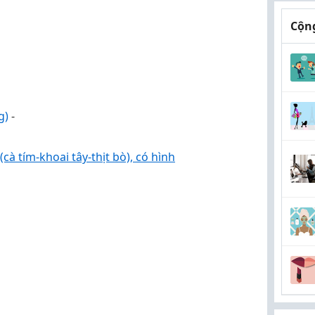
Cộng
g)
-
à tím-khoai tây-thịt bò), có hình