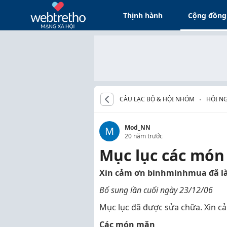
Thịnh hành
Cộng đồng
CÂU LẠC BỘ & HỘI NHÓM
HỘI NG
Mod_NN
M
20 năm trước
Mục lục các món
Xin cảm ơn binhminhmua đã là
Bố sung lần cuối ngày 23/12/06
Mục lục đã được sửa chữa. Xin 
Các món mặn