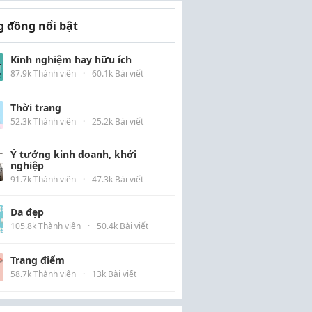
 đồng nổi bật
Kinh nghiệm hay hữu ích
87.9k Thành viên
·
60.1k Bài viết
Thời trang
52.3k Thành viên
·
25.2k Bài viết
Ý tưởng kinh doanh, khởi
nghiệp
91.7k Thành viên
·
47.3k Bài viết
Da đẹp
105.8k Thành viên
·
50.4k Bài viết
Trang điểm
58.7k Thành viên
·
13k Bài viết