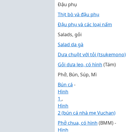
Đậu phụ
Thịt bò và đậu phụ
Đậu phụ và các loại nấm
Salads, gỏi
Salad da gà
Dưa chuột với tỏi (tsukemono)
Gỏi dưa leo, có hình
(Tám)
Phở, Bún, Súp, Mì
Bún cá
-
Hình
1
,
Hình
2 (bún cá nhà mẹ Vuchan)
Phở chua, có hình
(BMM) -
Hình