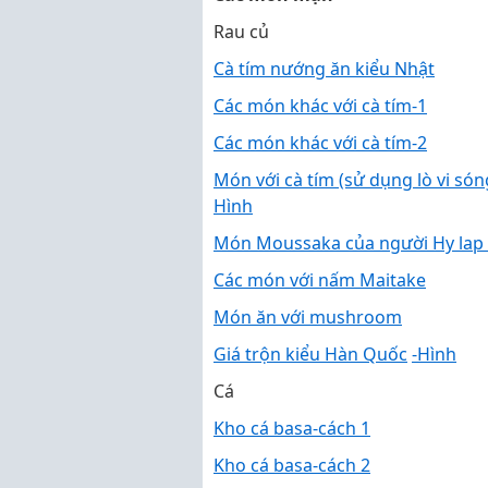
Rau củ
Cà tím nướng ăn kiểu Nhật
Các món khác với cà tím-1
Các món khác với cà tím-2
Món với cà tím (sử dụng lò vi són
Hình
Món Moussaka của người Hy lap (c
Các món với nấm Maitake
Món ăn với mushroom
Giá trộn kiểu Hàn Quốc
-Hình
Cá
Kho cá basa-cách 1
Kho cá basa-cách 2