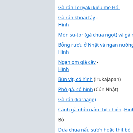
Gà rán Teriyaki kiểu mẹ Hói
Gà rán khoai tây
-
Hình
Món su-tori(gà chua ngọt) và gà r
Bỗng rượu ở Nhật và ngan nướn
Hình
Ngan om giả cầy
-
Hình
Bún vịt, có hình
(irukajapan)
Phở gà, có hình
(Cún Nhật)
Gà rán (karaage)
Cánh gà nhồi nấm thịt chiên
-
Hìn
Bò
Dưa chua nấu sườn hoặc thịt bò