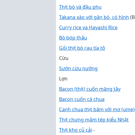
Thịt bò và đậu phụ
Takana xào với gân bò, có hình
(
Curry rice va Hayashi Rice
Bò bóp thấu
Gỏi thịt bò rau tía tô
Cừu
Sườn cừu nướng
Lợn
Bacon (thịt) cuốn măng tây
Bacon cuốn cà chua
Canh chua thịt băm với mơ (ume)
Thịt chưng mắm tép kiểu Nhật
Thịt kho củ cải
-