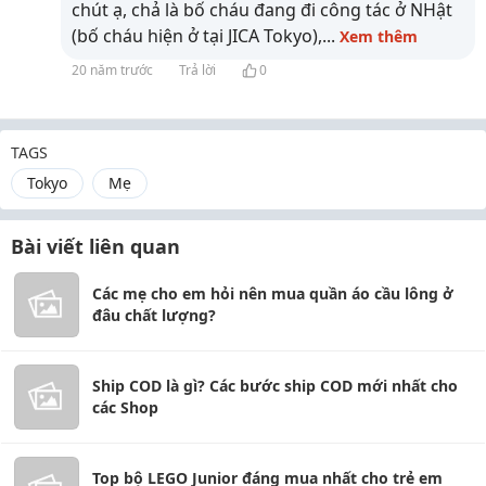
chút ạ, chả là bố cháu đang đi công tác ở NHật
(bố cháu hiện ở tại JICA Tokyo),
...
Xem thêm
20 năm trước
Trả lời
0
TAGS
Tokyo
Mẹ
Bài viết liên quan
Các mẹ cho em hỏi nên mua quần áo cầu lông ở
đâu chất lượng?
Ship COD là gì? Các bước ship COD mới nhất cho
các Shop
Top bộ LEGO Junior đáng mua nhất cho trẻ em