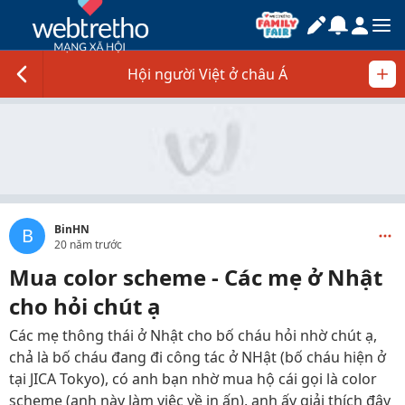
Hội người Việt ở châu Á
BinHN
B
20 năm trước
Mua color scheme - Các mẹ ở Nhật
cho hỏi chút ạ
Các mẹ thông thái ở Nhật cho bố cháu hỏi nhờ chút ạ,
chả là bố cháu đang đi công tác ở NHật (bố cháu hiện ở
tại JICA Tokyo), có anh bạn nhờ mua hộ cái gọi là color
scheme (anh này làm việc về in ấn), anh ấy giải thích đây