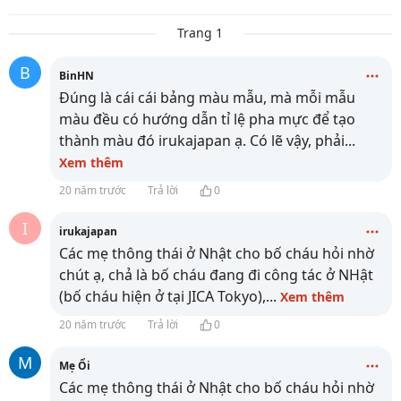
Trang 1
B
BinHN
Đúng là cái cái bảng màu mẫu, mà mỗi mẫu
màu đều có hướng dẫn tỉ lệ pha mực để tạo
thành màu đó irukajapan ạ. Có lẽ vậy, phải
...
Xem thêm
20 năm trước
Trả lời
0
I
irukajapan
Các mẹ thông thái ở Nhật cho bố cháu hỏi nhờ
chút ạ, chả là bố cháu đang đi công tác ở NHật
(bố cháu hiện ở tại JICA Tokyo),
...
Xem thêm
20 năm trước
Trả lời
0
M
Mẹ Ổi
Các mẹ thông thái ở Nhật cho bố cháu hỏi nhờ