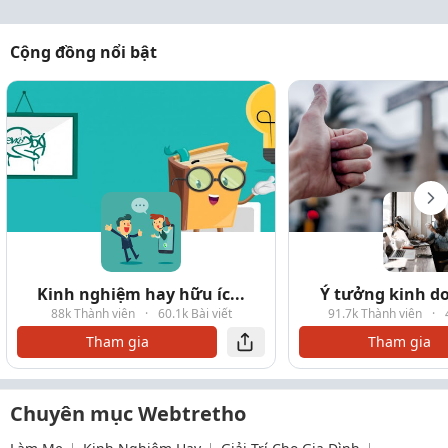
Cộng đồng nổi bật
Kinh nghiệm hay hữu íc...
Ý tưởng kinh do
88k Thành viên
·
60.1k Bài viết
91.7k Thành viên
·
Tham gia
Tham gia
Chuyên mục Webtretho