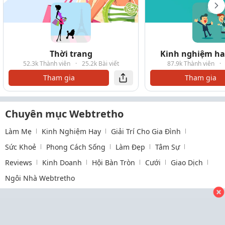
Thời trang
Kinh nghiệm hay
52.3k Thành viên
·
25.2k Bài viết
87.9k Thành viên
·
Tham gia
Tham gia
Chuyên mục Webtretho
Làm Mẹ
Kinh Nghiệm Hay
Giải Trí Cho Gia Đình
Sức Khoẻ
Phong Cách Sống
Làm Đẹp
Tâm Sự
Reviews
Kinh Doanh
Hội Bàn Tròn
Cưới
Giao Dịch
Ngôi Nhà Webtretho