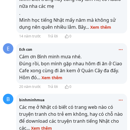
nữa nha các mẹ
.
Mình học tiếng Nhật mấy năm mà không sử
dụng nên quên nhiều lắm. Bây
...
Xem thêm
14 năm trước
Trả lời
0
E
Ech con
Cám ơn Bình minh mưa nhé.
Đúng rồi, bọn mình gặp nhau hôm đi ăn ở Ciao
Cafe xong cùng đi ăn kem ở Quán Cây đa đấy.
Hôm đó
...
Xem thêm
20 năm trước
Trả lời
0
B
binhminhmua
Các mẹ ở Nhật có biết có trang web nào có
truyện tranh cho trẻ em không, hay có chỗ nào
để download các truyện tranh tiếng Nhật cho
các
...
Xem thêm