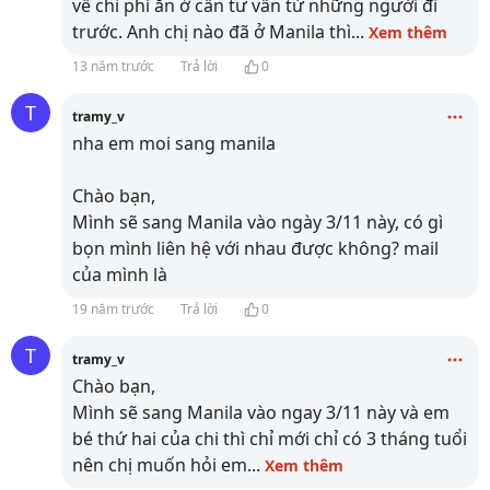
về chi phí ăn ở cần tư vấn từ những người đi
trước. Anh chị nào đã ở Manila thì
...
Xem thêm
13 năm trước
Trả lời
0
T
tramy_v
nha em moi sang manila
Chào bạn,
Mình sẽ sang Manila vào ngày 3/11 này, có gì
bọn mình liên hệ với nhau được không? mail
của mình là
19 năm trước
Trả lời
0
T
tramy_v
Chào bạn,
Mình sẽ sang Manila vào ngay 3/11 này và em
bé thứ hai của chi thì chỉ mới chỉ có 3 tháng tuổi
nên chị muốn hỏi em
...
Xem thêm