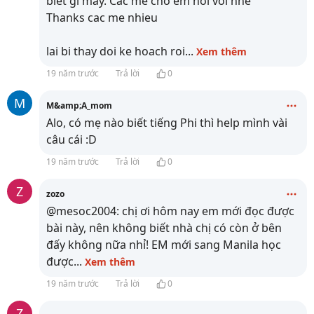
biet gi may. Cac me cho em hoi voi nhe
Thanks cac me nhieu
lai bi thay doi ke hoach roi
...
Xem thêm
19 năm trước
Trả lời
0
M
M&amp;A_mom
Alo, có mẹ nào biết tiếng Phi thì help mình vài
câu cái :D
19 năm trước
Trả lời
0
Z
zozo
@mesoc2004: chị ơi hôm nay em mới đọc được
bài này, nên không biết nhà chị có còn ở bên
đấy không nữa nhỉ! EM mới sang Manila học
được
...
Xem thêm
19 năm trước
Trả lời
0
Z