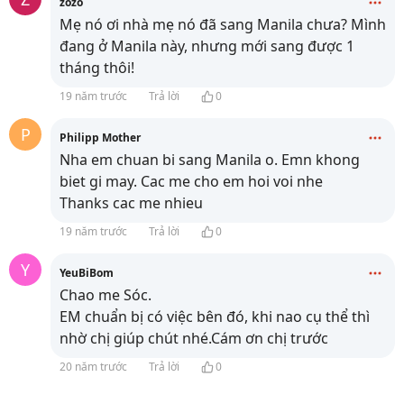
zozo
Mẹ nó ơi nhà mẹ nó đã sang Manila chưa? Mình
đang ở Manila này, nhưng mới sang được 1
tháng thôi!
19 năm trước
Trả lời
0
P
Philipp Mother
Nha em chuan bi sang Manila o. Emn khong
biet gi may. Cac me cho em hoi voi nhe
Thanks cac me nhieu
19 năm trước
Trả lời
0
Y
YeuBiBom
Chao me Sóc.
EM chuẩn bị có việc bên đó, khi nao cụ thể thì
nhờ chị giúp chút nhé.Cám ơn chị trước
20 năm trước
Trả lời
0