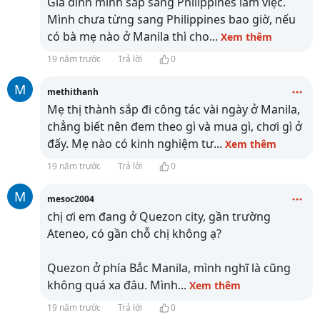
Gia đình mình sắp sang Philippines làm việc.
Mình chưa từng sang Philippines bao giờ, nếu
có bà mẹ nào ở Manila thì cho
...
Xem thêm
19 năm trước
Trả lời
0
M
methithanh
Mẹ thị thành sắp đi công tác vài ngày ở Manila,
chẳng biết nên đem theo gì và mua gì, chơi gì ở
đấy. Mẹ nào có kinh nghiệm tư
...
Xem thêm
19 năm trước
Trả lời
0
M
mesoc2004
chị ơi em đang ở Quezon city, gần trường
Ateneo, có gần chỗ chị không ạ?
Quezon ở phía Bắc Manila, mình nghĩ là cũng
không quá xa đâu. Mình
...
Xem thêm
19 năm trước
Trả lời
0