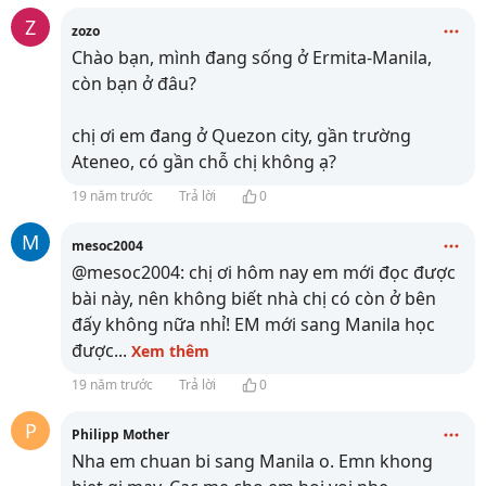
Z
zozo
Chào bạn, mình đang sống ở Ermita-Manila,
còn bạn ở đâu?
chị ơi em đang ở Quezon city, gần trường
Ateneo, có gần chỗ chị không ạ?
19 năm trước
Trả lời
0
M
mesoc2004
@mesoc2004: chị ơi hôm nay em mới đọc được
bài này, nên không biết nhà chị có còn ở bên
đấy không nữa nhỉ! EM mới sang Manila học
được
...
Xem thêm
19 năm trước
Trả lời
0
P
Philipp Mother
Nha em chuan bi sang Manila o. Emn khong