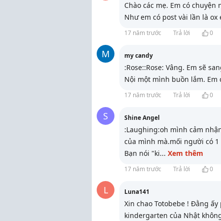
Chào các mẹ. Em có chuyện n
Như em có post vài lần là ox
17 năm trước
Trả lời
0
M
my candy
:Rose::Rose: Vâng. Em sẽ sa
Nội một mình buồn lắm. Em 
17 năm trước
Trả lời
0
S
Shine Angel
:Laughing:oh mình cảm nhận
của mình mà.mối người có 1
Bạn nói "ki
...
Xem thêm
17 năm trước
Trả lời
0
L
Luna141
Xin chao Totobebe ! Đằng ấy
kindergarten của Nhật không