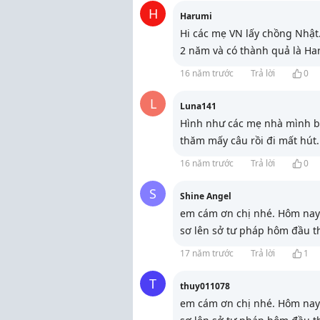
H
Harumi
Hi các mẹ VN lấy chồng Nhật
2 năm và có thành quả là Ha
16 năm trước
Trả lời
0
L
Luna141
Hình như các mẹ nhà mình bậ
thăm mấy câu rồi đi mất hút
16 năm trước
Trả lời
0
S
Shine Angel
em cám ơn chị nhé. Hôm nay m
sơ lên sở tư pháp hôm đầu t
17 năm trước
Trả lời
1
T
thuy011078
em cám ơn chị nhé. Hôm nay m