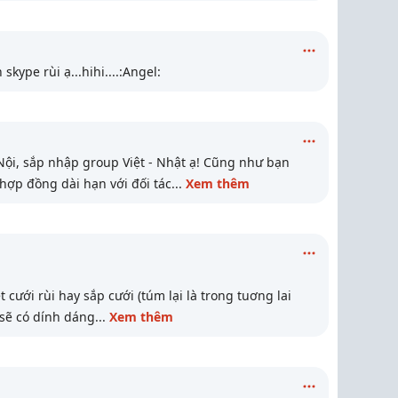
skype rùi ạ...hihi....:Angel:
ội, sắp nhập group Việt - Nhật ạ! Cũng như bạn
hợp đồng dài hạn với đối tác
...
Xem thêm
cưới rùi hay sắp cưới (túm lại là trong tuơng lai
 sẽ có dính dáng
...
Xem thêm