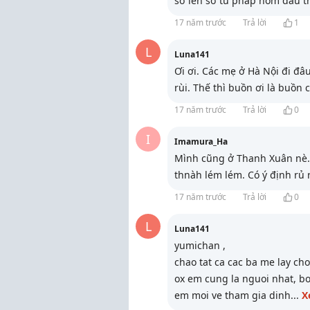
sơ lên sở tư pháp hôm đầu t
17 năm trước
Trả lời
1
L
Luna141
Ơi ơi. Các mẹ ở Hà Nội đi đâ
rùi. Thế thì buồn ơi là buồn 
17 năm trước
Trả lời
0
I
Imamura_Ha
Mình cũng ở Thanh Xuân nè. 
thnàh lém lém. Có ý định rủ 
17 năm trước
Trả lời
0
L
Luna141
yumichan ,
chao tat ca cac ba me lay ch
ox em cung la nguoi nhat, b
em moi ve tham gia dinh
...
X