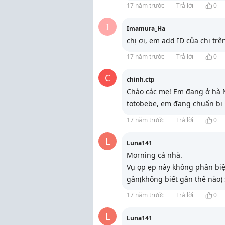
17 năm trước
Trả lời
0
I
Imamura_Ha
chị ơi, em add ID của chị trên 
17 năm trước
Trả lời
0
C
chinh.ctp
Chào các mẹ! Em đang ở hà N
totobebe, em đang chuẩn bị 
17 năm trước
Trả lời
0
L
Luna141
Morning cả nhà.
Vụ ọp ẹp này không phân biệt 
gần(không biết gần thế nào)
17 năm trước
Trả lời
0
L
Luna141