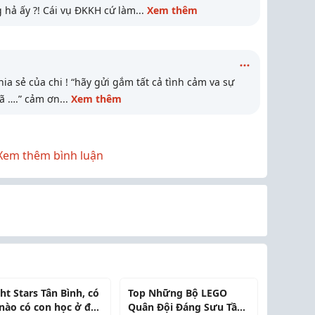
 hả ấy ?! Cái vụ ĐKKH cứ làm
...
Xem thêm
 sẻ của chi ! “hãy gửi gắm tất cả tình cảm va sự
ã ….” cảm ơn
...
Xem thêm
Xem thêm bình luận
ht Stars Tân Bình, có
Top Những Bộ LEGO
nào có con học ở đây
Quân Đội Đáng Sưu Tầm