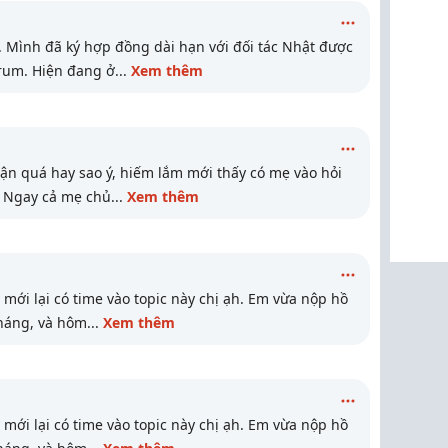
. Mình đã ký hợp đồng dài hạn với đối tác Nhật được
rum. Hiện đang ở
...
Xem thêm
n quá hay sao ý, hiếm lắm mới thấy có mẹ vào hỏi
. Ngay cả mẹ chủ
...
Xem thêm
ới lại có time vào topic này chị ạh. Em vừa nộp hồ
háng, và hôm
...
Xem thêm
ới lại có time vào topic này chị ạh. Em vừa nộp hồ