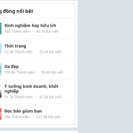
 đồng nổi bật
Kinh nghiệm hay hữu ích
88k Thành viên
·
60.1k Bài viết
Thời trang
52.3k Thành viên
·
25.2k Bài viết
Da đẹp
105.8k Thành viên
·
50.4k Bài viết
Ý tưởng kinh doanh, khởi
nghiệp
91.7k Thành viên
·
47.3k Bài viết
Đọc báo giùm bạn
99k Thành viên
·
221.9k Bài viết