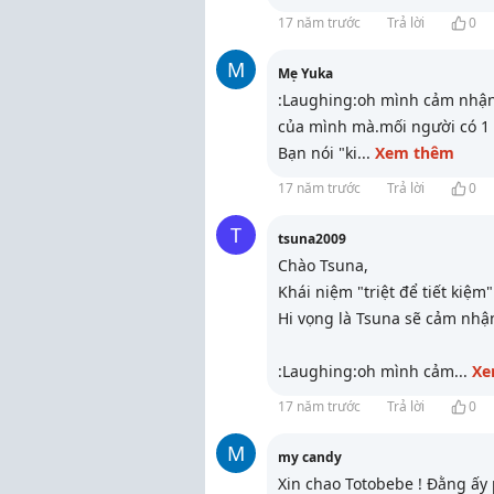
17 năm trước
Trả lời
0
M
Mẹ Yuka
:Laughing:oh mình cảm nhận
của mình mà.mối người có 1
Bạn nói "ki
...
Xem thêm
17 năm trước
Trả lời
0
T
tsuna2009
Chào Tsuna,
Khái niệm "triệt để tiết kiệ
Hi vọng là Tsuna sẽ cảm nhậ
:Laughing:oh mình cảm
...
Xe
17 năm trước
Trả lời
0
M
my candy
Xin chao Totobebe ! Đằng ấy