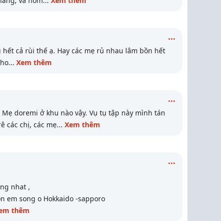
háng, và hôm
...
Xem thêm
u hết cả rùi thế ạ. Hay các mẹ rủ nhau lâm bồn hết
cho
...
Xem thêm
Mẹ doremi ở khu nào vậy. Vụ tụ tập này mình tán
rê các chị, các mẹ
...
Xem thêm
ong nhat ,
on em song o Hokkaido -sapporo
em thêm