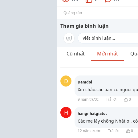
Quảng cáo
Tham gia bình luận
Cũ nhất
Mới nhất
Qu
D
Damdoi
Xin chào.cac ban co nguoi qu
9 năm trước
Trả lời
0
H
hangnhatgiatot
Các mẹ lấy chồng Nhật ơi, c
12 năm trước
Trả lời
0