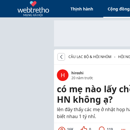
Thịnh hành
Cộng đồng
CÂU LẠC BỘ & HỘI NHÓM
HỘI NG
hiroshi
H
20 năm trước
có mẹ nào lấy c
HN không ạ?
lên đây thấy các mẹ ở nhật họp 
biết nhau 1 tý nhỉ.
16K
0
119