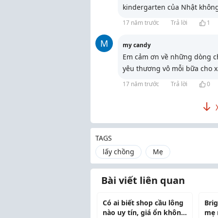
kindergarten của Nhật không
17 năm trước
Trả lời
1
M
my candy
Em cảm ơn về những dòng chia
yêu thương vô mỗi bữa cho x
17 năm trước
Trả lời
0
TAGS
lấy chồng
Mẹ
Bài viết liên quan
Có ai biết shop cầu lông
Brig
nào uy tín, giá ổn không
mẹ 