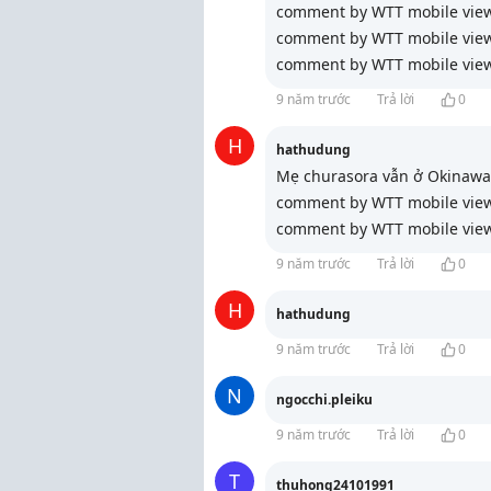
comment by WTT mobile vie
comment by WTT mobile vie
comment by WTT mobile vie
9 năm trước
Trả lời
0
H
hathudung
Mẹ churasora vẫn ở Okinawa
comment by WTT mobile vie
comment by WTT mobile vie
9 năm trước
Trả lời
0
H
hathudung
9 năm trước
Trả lời
0
N
ngocchi.pleiku
9 năm trước
Trả lời
0
T
thuhong24101991