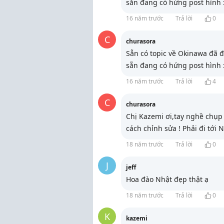
sẵn đang có hứng post hình :
16 năm trước
Trả lời
0
C
churasora
Sẵn có topic về Okinawa đã đ
sẵn đang có hứng post hình :
16 năm trước
Trả lời
4
C
churasora
Chị Kazemi ơi,tay nghề chụp
cách chỉnh sửa ! Phải đi tới
18 năm trước
Trả lời
0
J
jeff
Hoa đào Nhật đẹp thật ạ
18 năm trước
Trả lời
0
K
kazemi