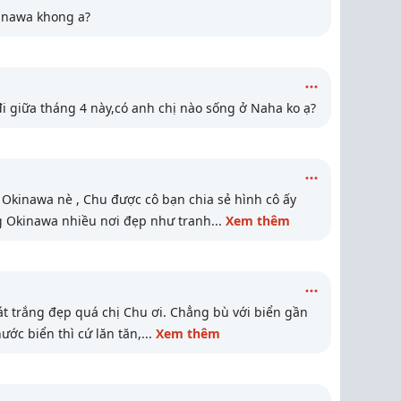
inawa khong a?
i giữa tháng 4 này,có anh chị nào sống ở Naha ko ạ?
 Okinawa nè , Chu được cô bạn chia sẻ hình cô ấy
g Okinawa nhiều nơi đẹp như tranh
...
Xem thêm
át trắng đẹp quá chị Chu ơi. Chẳng bù với biển gần
nước biển thì cứ lăn tăn,
...
Xem thêm