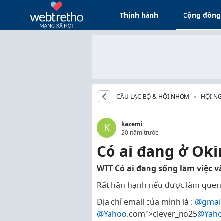
Thịnh hành
Cộng đồng
CÂU LẠC BỘ & HỘI NHÓM
HỘI NG
kazemi
K
20 năm trước
Có ai đang ở Ok
WTT Có ai đang sống làm việc 
Rất hân hạnh nếu được làm quen
Địa chỉ email của mình là :
@gmai
@Yahoo
.com">clever_no25
@Yah