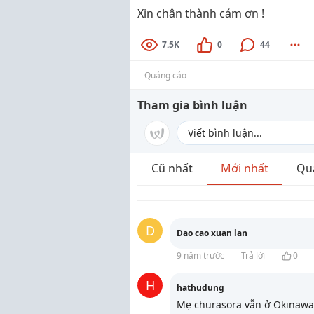
Xin chân thành cám ơn !
7.5K
0
44
Quảng cáo
Tham gia bình luận
Cũ nhất
Mới nhất
Qu
D
Dao cao xuan lan
9 năm trước
Trả lời
0
H
hathudung
Mẹ churasora vẫn ở Okinawa