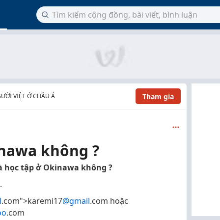
Tham gia
ƯỜI VIỆT Ở CHÂU Á
inawa không ?
và học tập ở Okinawa không ?
.
l
.com">karemi17
@gmail
.com hoặc
oo
.com