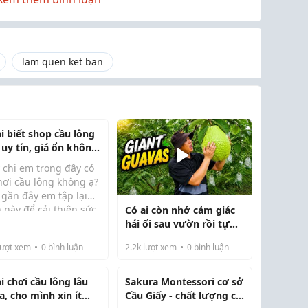
lam quen ket ban
i biết shop cầu lông
 uy tín, giá ổn không
 chị em trong đây có
hơi cầu lông không ạ?
 gần đây em tập lại
 này để cải thiện sức
Có ai còn nhớ cảm giác
mới biết đến shop
e, mà công nhận là
hái ổi sau vườn rồi tự
 Cầu Sport, th...
 được chỗ mua đồ uy
làm một cốc nước ép
ượt xem
0
bình luận
2.2k
lượt xem
0
bình luận
cũng hơi khó 😅
mát lạnh không?
i chơi cầu lông lâu
Sakura Montessori cơ sở
a, cho mình xin ít
Cầu Giấy - chất lượng có