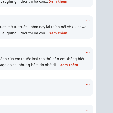
Laughing: , thôi thì bà con
...
Xem thêm
ược mở từ trước , hôm nay lại thích nói về Okinawa,
Laughing: , thôi thì bà con
...
Xem thêm
 ảnh của em thuộc loại cao thủ nên em không biết
 Nago đó chị,nhưng hôm đó nhờ đi
...
Xem thêm