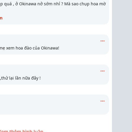
ẹp quá , ở Okinawa nở sớm nhỉ ? Mà sao chụp hoa mờ
m
 mẹ xem hoa đào của Okinawa!
thử lại lần nữa đây !
Xem thêm bình luận