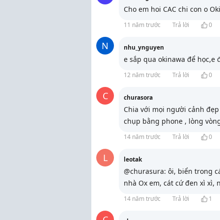
Cho em hoi CAC chi con o Ok
11 năm trước
Trả lời
0
N
nhu_ynguyen
e sắp qua okinawa để học,e đ
12 năm trước
Trả lời
0
C
churasora
Chia với mọi người cảnh đẹp
chụp bằng phone , lòng vòn
14 năm trước
Trả lời
0
L
leotak
@churasura: ôi, biển trong c
nhà Ox em, cát cứ đen xì xì, 
14 năm trước
Trả lời
1
C