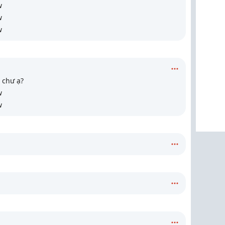
w
w
w
 chư ạ?
w
w