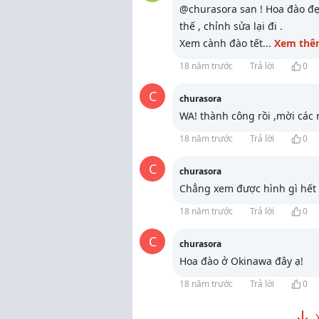
@churasora san ! Hoa đào đ
thế , chỉnh sửa lại đi .
Xem cành đào tết
...
Xem thê
18 năm trước
Trả lời
0
C
churasora
WA! thành công rồi ,mời các
18 năm trước
Trả lời
0
C
churasora
Chẳng xem được hình gì hết ,
18 năm trước
Trả lời
0
C
churasora
Hoa đào ở Okinawa đây ạ!
18 năm trước
Trả lời
0