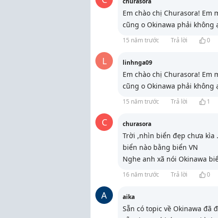
churasora
Em chào chị Churasora! Em m
cũng o Okinawa phải không ạ
15 năm trước
Trả lời
0
L
linhnga09
Em chào chị Churasora! Em m
cũng o Okinawa phải không ạ
15 năm trước
Trả lời
1
C
churasora
Trời ,nhìn biển đẹp chưa kìa
biển nào bằng biển VN
Nghe anh xã nói Okinawa bi
16 năm trước
Trả lời
0
A
aika
Sẵn có topic về Okinawa đã đ