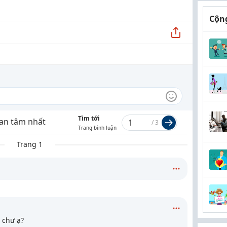
Cộng
Tìm tới
an tâm nhất
/
3
Trang bình luận
Trang 1
 chư ạ?