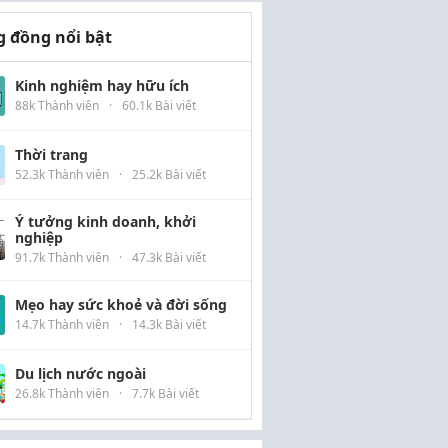
 đồng nổi bật
Kinh nghiệm hay hữu ích
88k Thành viên
·
60.1k Bài viết
Thời trang
52.3k Thành viên
·
25.2k Bài viết
Ý tưởng kinh doanh, khởi
nghiệp
91.7k Thành viên
·
47.3k Bài viết
Mẹo hay sức khoẻ và đời sống
14.7k Thành viên
·
14.3k Bài viết
Du lịch nước ngoài
26.8k Thành viên
·
7.7k Bài viết