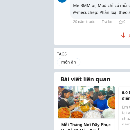
Mẹ BMM ơi, Mod chỉ có mỗi c
@mecuchep: Phân loại theo ab
20 năm trước
Trả lời
0
TAGS
món ăn
Bài viết liên quan
6.0
điể
Em t
tại 
chuẩ
năm
Mỗi Tháng Nơi Đây Phục