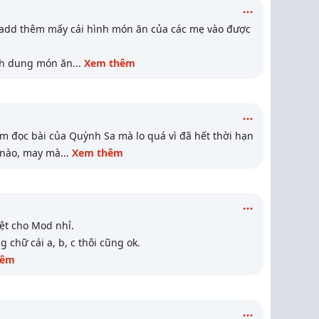
 add thêm mấy cái hình món ăn của các mẹ vào được
ình dung món ăn
...
Xem thêm
m đọc bài của Quỳnh Sa mà lo quá vì đã hết thời hạn
ế nào, may mà
...
Xem thêm
mệt cho Mod nhỉ.
 chữ cái a, b, c thôi cũng ok.
hêm