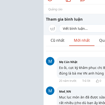
Quảng cáo
Tham gia bình luận
Cũ nhất
Mới nhất
Qu
M
Mẹ Cún Nhật
Eo ôi, cực kỳ khâm phục chị 
đúng là bà mẹ VN anh hùng đấ
20 năm trước
Trả lời
0
M
Mod_NN
Mục lục món ăn đã được sửa
rất nhiều (cho dù bạn ấy kh