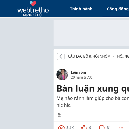
Thịnh hành
Cộng đồng
CÂU LẠC BỘ & HỘI NHÓM
HỘI NG
Liên ròm
20 năm trước
Bàn luận xung 
Mẹ nào rảnh làm giúp cho bà con
hic hic.
:6:
3.4K
0
31