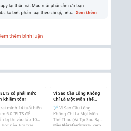
opy lại thôi mà. Mod mới phải cảm ơn bạn
c ko biết phân loại theo cái gì, nếu
...
Xem thêm
Xem thêm bình luận
 IELTS có phải mức
Vì Sao Cầu Lông Không
m khiêm tốn?
Chỉ Là Một Môn Thể
Thao (Và Tại Sao Bạn
rai mình 14 tuổi hiện
🏸 Vì Sao Cầu Lông
Nên Bắt Đầu Ngay)
aim 6.0 IELTS để
Không Chỉ Là Một Môn
n bị thi vào lớp 10
Thể Thao (Và Tại Sao Bạn
 học này. Em trai
Nên Bắt Đầu Ngay)
Cầu lông thường bị xem