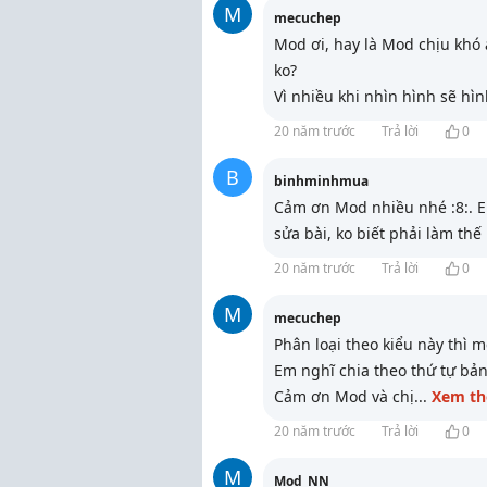
M
mecuchep
Mod ơi, hay là Mod chịu khó
ko?
Vì nhiều khi nhìn hình sẽ h
20 năm trước
Trả lời
0
B
binhminhmua
Cảm ơn Mod nhiều nhé :8:. E
sửa bài, ko biết phải làm th
20 năm trước
Trả lời
0
M
mecuchep
Phân loại theo kiểu này thì 
Em nghĩ chia theo thứ tự bảng
Cảm ơn Mod và chị
...
Xem t
20 năm trước
Trả lời
0
M
Mod_NN