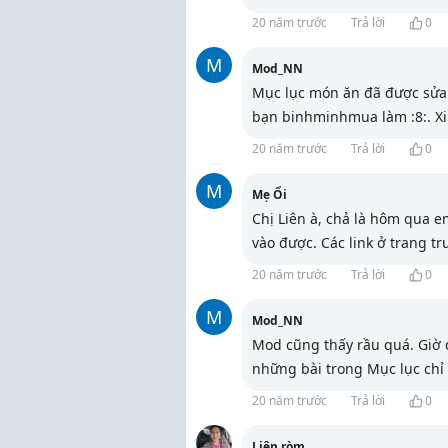
20 năm trước
Trả lời
0
M
Mod_NN
Mục lục món ăn đã được sửa 
bạn binhminhmua làm :8:. Xi
20 năm trước
Trả lời
0
M
Mẹ Ổi
Chị Liên à, chả là hôm qua e
vào được. Các link ở trang tr
20 năm trước
Trả lời
0
M
Mod_NN
Mod cũng thấy rầu quá. Giờ 
những bài trong Mục lục chỉ
20 năm trước
Trả lời
0
Liên ròm