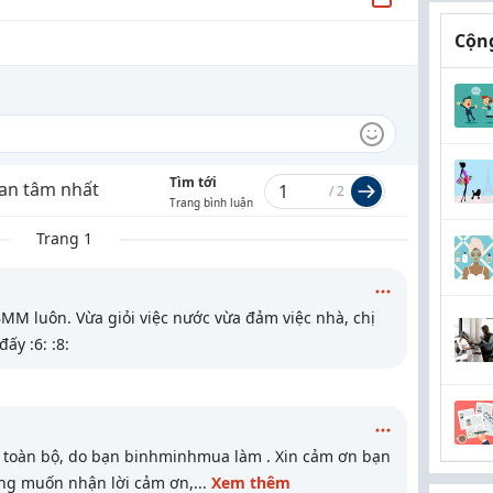
Cộng
Tìm tới
an tâm nhất
/
2
Trang bình luận
Trang 1
BMM luôn. Vừa giỏi việc nước vừa đảm việc nhà, chị
y :6: :8:
 toàn bộ, do bạn binhminhmua làm . Xin cảm ơn bạn
ông muốn nhận lời cảm ơn,
...
Xem thêm