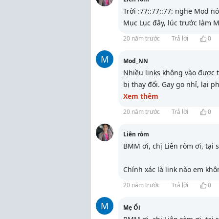
Trời :77::77::77: nghe Mod nó
Mục Lục đây, lúc trước làm M
20 năm trước
Trả lời
0
M
Mod_NN
Nhiều links không vào được 
bị thay đổi. Gay go nhỉ, lại 
Xem thêm
20 năm trước
Trả lời
0
Liên ròm
BMM ơi, chị Liên ròm ơi, tại
Chính xác là link nào em khô
20 năm trước
Trả lời
0
M
Mẹ Ổi