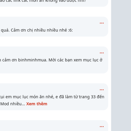
 sao các link các món ăn không vào được nhỉ?
 quá. Cảm ơn chị nhiều nhiều nhé :6:
in cảm ơn binhminhmua. Mời các bạn xem mục lục ở
ụi em mục lục món ăn nhé, e đã làm từ trang 33 đến
n Mod nhiều
...
Xem thêm