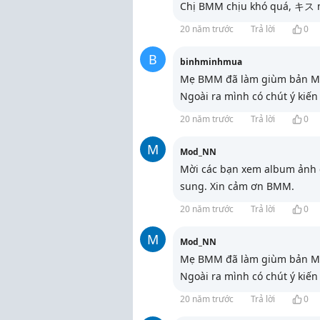
Chị BMM chịu khó quá, キス m
20 năm trước
Trả lời
0
B
binhminhmua
Mẹ BMM đã làm giùm bản Mục
Ngoài ra mình có chút ý kiế
20 năm trước
Trả lời
0
M
Mod_NN
Mời các bạn xem album ảnh 
sung. Xin cảm ơn BMM.
20 năm trước
Trả lời
0
M
Mod_NN
Mẹ BMM đã làm giùm bản Mục
Ngoài ra mình có chút ý kiế
20 năm trước
Trả lời
0