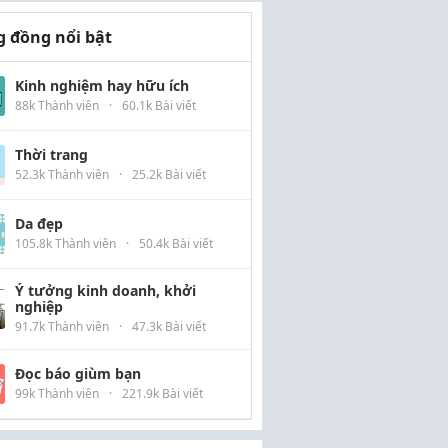
 đồng nổi bật
Kinh nghiệm hay hữu ích
88k Thành viên
·
60.1k Bài viết
Thời trang
52.3k Thành viên
·
25.2k Bài viết
Da đẹp
105.8k Thành viên
·
50.4k Bài viết
Ý tưởng kinh doanh, khởi
nghiệp
91.7k Thành viên
·
47.3k Bài viết
Đọc báo giùm bạn
99k Thành viên
·
221.9k Bài viết