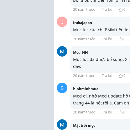
BMM ơi, chị Liên ròm ơi, tại
20 năm trước
Trả lời
0
I
irukajapan
Mục lục của chị BMM tiện lợi
20 năm trước
Trả lời
0
M
Mod_NN
Mục lục đã được bổ sung. X
đây:
20 năm trước
Trả lời
0
B
binhminhmua
Mod ơi, nhờ Mod update hộ t
trang 44 là hết rồi ạ. Cảm ơ
20 năm trước
Trả lời
0
M
Mặt trời mọc