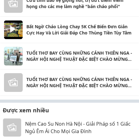
Cứu tinh bảo vệ giọng nói, trị dứt điểm viêm
họng cho các mẹ làm nghề "bán cháo phổi"
Bất Ngờ Cháo Lòng Chay 5K Chế Biến Đơn Giản
Cực Hay Và Lời Giải Đáp Cho Thùng Tiền Tùy Tâm
TUỔI THƠ BAY CÙNG NHỮNG CÁNH THIÊN NGA -
NGÀY HỘI NGHỆ THUẬT ĐẶC BIỆT CHÀO MỪNG
QUỐC TẾ THIẾU NHI 1/6
TUỔI THƠ BAY CÙNG NHỮNG CÁNH THIÊN NGA -
NGÀY HỘI NGHỆ THUẬT ĐẶC BIỆT CHÀO MỪNG
QUỐC TẾ THIẾU NHI 1/6
Được xem nhiều
Nệm Cao Su Non Hà Nội - Giải Pháp số 1 Giấc
Ngủ Êm Ái Cho Mọi Gia Đình