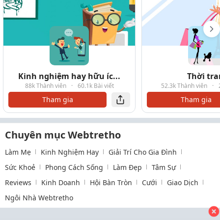
Kinh nghiệm hay hữu íc...
Thời tr
88k Thành viên
·
60.1k Bài viết
52.3k Thành viên
·
Tham gia
Tham gia
Chuyên mục Webtretho
Làm Mẹ
Kinh Nghiệm Hay
Giải Trí Cho Gia Đình
Sức Khoẻ
Phong Cách Sống
Làm Đẹp
Tâm Sự
Reviews
Kinh Doanh
Hội Bàn Tròn
Cưới
Giao Dịch
Ngôi Nhà Webtretho