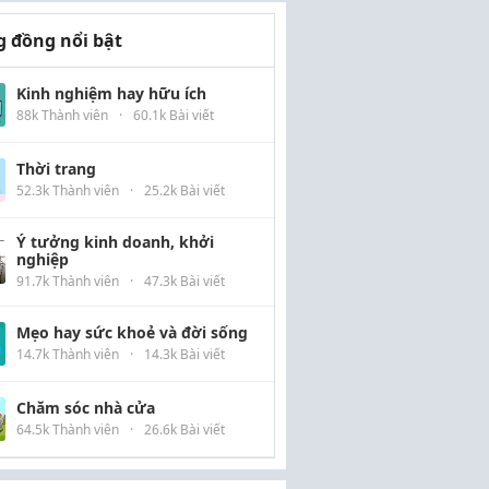
 đồng nổi bật
Kinh nghiệm hay hữu ích
88k Thành viên
·
60.1k Bài viết
Thời trang
52.3k Thành viên
·
25.2k Bài viết
Ý tưởng kinh doanh, khởi
nghiệp
91.7k Thành viên
·
47.3k Bài viết
Mẹo hay sức khoẻ và đời sống
14.7k Thành viên
·
14.3k Bài viết
Chăm sóc nhà cửa
64.5k Thành viên
·
26.6k Bài viết