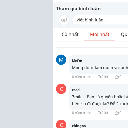
Tham gia bình luận
Cũ nhất
Mới nhất
Qu
M
MeiYe
Mong duoc lam quen voi an
8 năm trước
Trả lời
0
C
csad
7miles: Bạn có quyền hoặc bi
bên kia đi được ko? Để 2 cái 
8 năm trước
Trả lời
0
C
chingoo