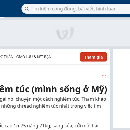
Tham gia
C THÂN - GIAO LƯU & KẾT BẠN
iêm túc (mình sống ở Mỹ)
n gái nói chuyện một cách nghiêm túc. Tham khảo
ng những thread nghiêm túc nhất trong việc tìm
i, cao 1m75 nặng 71kg, sáng sủa, cởi mở, hài