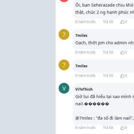
Ôi, bạn Seherazade chịu khó
thật, chúc 2 ng hạnh phúc n
8 năm trước
Trả lời
0
7
7miles
Oạch, thớt pm cho admin nhé.
8 năm trước
Trả lời
0
7
7miles
8 năm trước
Trả lời
0
V
ViToThich
Giờ tui đã hiểu tại sao mình
nail.������
@7miles : "đa số đi làm nail",
8 năm trước
Trả lời
0