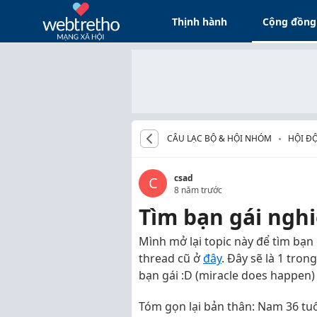
Thịnh hành
Cộng đồng
CÂU LẠC BỘ & HỘI NHÓM
HỘI ĐỘ
csad
C
8 năm trước
Tìm bạn gái ngh
Mình mở lại topic này để tìm bạ
thread cũ ở
đây
. Đây sẽ là 1 tro
bạn gái :D (miracle does happen)
Tóm gọn lại bản thân: Nam 36 tuổ