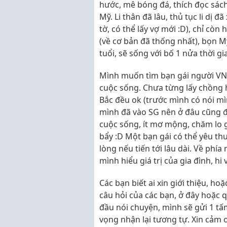
hước, mê bóng đá, thích đọc sách,
Mỹ. Li thân đã lâu, thủ tục li dị đ
tờ, có thể lấy vợ mới :D), chỉ còn
(về cơ bản đã thống nhất), bọn M
tuổi, sẽ sống với bố 1 nửa thời gi
Mình muốn tìm bạn gái người VN 
cuộc sống. Chưa từng lấy chồng h
Bắc đều ok (trước mình có nói mì
mình đã vào SG nên ở đâu cũng đượ
cuộc sống, ít mơ mộng, chăm lo 
bẩy :D Một bạn gái có thể yêu th
lòng nếu tiến tới lâu dài. Về phía
mình hiểu giá trị của gia đình, hi
Các bạn biết ai xin giới thiệu, hoặ
câu hỏi của các bạn, ở đây hoặc 
đầu nói chuyện, mình sẽ gửi 1 tấ
vọng nhận lại tương tự. Xin cảm 