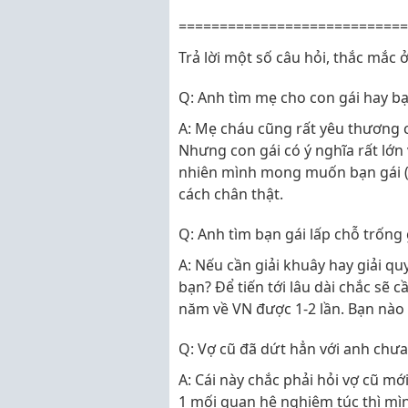
============================
Trả lời một số câu hỏi, thắc mắc ở
Q: Anh tìm mẹ cho con gái hay bạ
A: Mẹ cháu cũng rất yêu thương 
Nhưng con gái có ý nghĩa rất lớn 
nhiên mình mong muốn bạn gái (
cách chân thật.
Q: Anh tìm bạn gái lấp chỗ trống 
A: Nếu cần giải khuây hay giải qu
bạn? Để tiến tới lâu dài chắc sẽ 
năm về VN được 1-2 lần. Bạn nào
Q: Vợ cũ đã dứt hẳn với anh chưa
A: Cái này chắc phải hỏi vợ cũ m
1 mối quan hệ nghiêm túc thì mìn