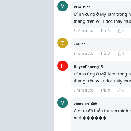
V
ViToThich
Mình cũng ở Mỹ, làm trong ng
thang trên WTT đọc thấy mục
8 năm trước
Trả lời
1
7
7miles
8 năm trước
Trả lời
0
H
HuyenPhuong15
Mình cũng ở Mỹ, làm trong ng
thang trên WTT đọc thấy mục
8 năm trước
Trả lời
0
V
vienvien1609
Giờ tui đã hiểu tại sao mình
nail.������