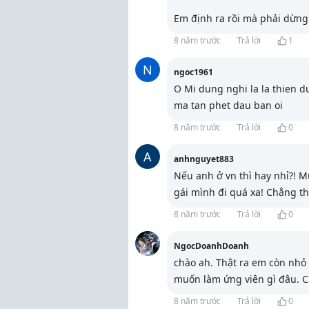
Em định ra rồi mà phải dừng 
8 năm trước
Trả lời
1
N
ngoc1961
O Mi dung nghi la la thien d
ma tan phet dau ban oi
8 năm trước
Trả lời
0
A
anhnguyet883
Nếu anh ở vn thì hay nhỉ?!
gái mình đi quá xa! Chẳng t
8 năm trước
Trả lời
0
NgocDoanhDoanh
chào ah. Thật ra em còn nhỏ 
muốn làm ứng viên gì đâu. C
8 năm trước
Trả lời
0