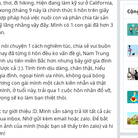
 thơ, đi hiking. Hiện đang làm kỹ sư ở California,
ã xong (tháng 9 này là chính thức li hôn trên giấy
Cộng
 hợp pháp hoá việc nuôi con và phân chia tài sản
ỹ lằng nhằng vậy đấy. Mình có 1 con gái đã hơn 3
an.
nói chuyện 1 cách nghiêm túc, chia sẻ vui buồn
ay đã từng li hôn đều ko vấn đề gì, Nam Trung
nh ưu tiên miền Bắc hơn nhưng bây giờ gia đình
c cả :) ). Tính tình dịu dàng, chân thật, hiểu
gia đình, ngoại hình ưa nhìn, không quá bóng
ương con gái mình một cách kiên nhẫn và thật
 mình, ở tuổi này, trải qua 1 cuộc hôn nhân đổ vỡ,
 vọng sẽ ko làm bạn thiệt thòi.
c tự giới thiệu :D. Mình sẵn sàng trả lời tất cả các
qua inbox. Nhớ gửi kèm email hoặc zalo. Để bắt
m ảnh của mình (hoặc bạn sẽ thấy trên zalo) và hi
ơn!