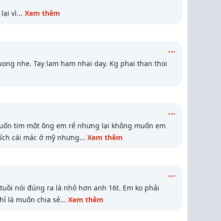
lại vì
...
Xem thêm
uong nhe. Tay lam ham nhai day. Kg phai than thoi
 Muốn tim một ông em rể nhưng lại không muốn em
hích cái mác ở mỹ nhưng
...
Xem thêm
tuồi nói đúng ra là nhỏ hơn anh 16t. Em ko phải
hỉ là muốn chia sẻ
...
Xem thêm