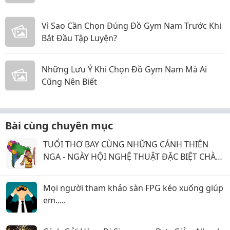
Vì Sao Cần Chọn Đúng Đồ Gym Nam Trước Khi
Bắt Đầu Tập Luyện?
Những Lưu Ý Khi Chọn Đồ Gym Nam Mà Ai
Cũng Nên Biết
Bài cùng chuyên mục
TUỔI THƠ BAY CÙNG NHỮNG CÁNH THIÊN
NGA - NGÀY HỘI NGHỆ THUẬT ĐẶC BIỆT CHÀO
MỪNG QUỐC TẾ THIẾU NHI 1/6
Mọi người tham khảo sàn FPG kéo xuống giúp
em.....