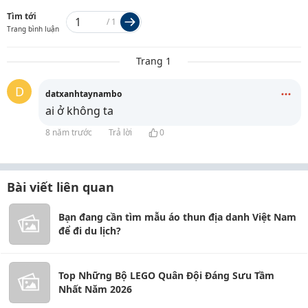
Tìm tới
/
1
Trang bình luận
Trang 1
D
datxanhtaynambo
ai ở
không ta
8 năm trước
Trả lời
0
Bài viết liên quan
Bạn đang cần tìm mẫu áo thun địa danh Việt Nam
để đi du lịch?
Top Những Bộ LEGO Quân Đội Đáng Sưu Tầm
Nhất Năm 2026