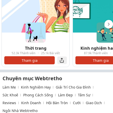
Thời trang
Kinh nghiệm hay
52.3k Thành viên
·
25.1k Bài viết
87.9k Thành viên
·
Tham gia
Tham gia
Chuyên mục Webtretho
Làm Mẹ
Kinh Nghiệm Hay
Giải Trí Cho Gia Đình
Sức Khoẻ
Phong Cách Sống
Làm Đẹp
Tâm Sự
Reviews
Kinh Doanh
Hội Bàn Tròn
Cưới
Giao Dịch
Ngôi Nhà Webtretho