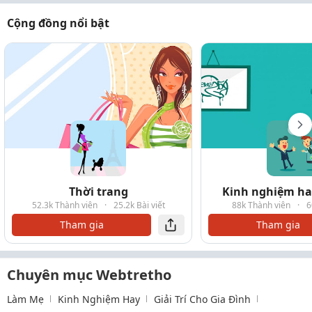
Cộng đồng nổi bật
Thời trang
Kinh nghiệm hay
52.3k Thành viên
·
25.2k Bài viết
88k Thành viên
·
6
Tham gia
Tham gia
Chuyên mục Webtretho
Làm Mẹ
Kinh Nghiệm Hay
Giải Trí Cho Gia Đình