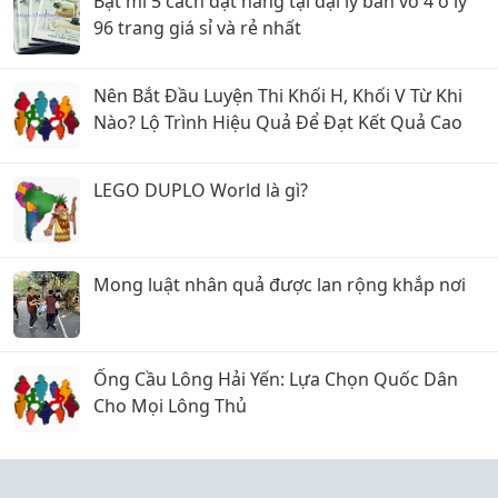
Bật mí 5 cách đặt hàng tại đại lý bán vở 4 ô ly
96 trang giá sỉ và rẻ nhất
Nên Bắt Đầu Luyện Thi Khối H, Khối V Từ Khi
Nào? Lộ Trình Hiệu Quả Để Đạt Kết Quả Cao
LEGO DUPLO World là gì?
Mong luật nhân quả được lan rộng khắp nơi
Ống Cầu Lông Hải Yến: Lựa Chọn Quốc Dân
Cho Mọi Lông Thủ