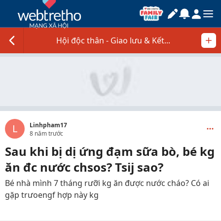
Hội độc thân - Giao lưu & Kết...
Linhpham17
L
8 năm trước
Sau khi bị dị ứng đạm sữa bò, bé kg
ăn đc nước chsos? Tsij sao?
Bé nhà mình 7 tháng rưỡi kg ăn được nước cháo? Có ai
gặp trưoengf hợp này kg