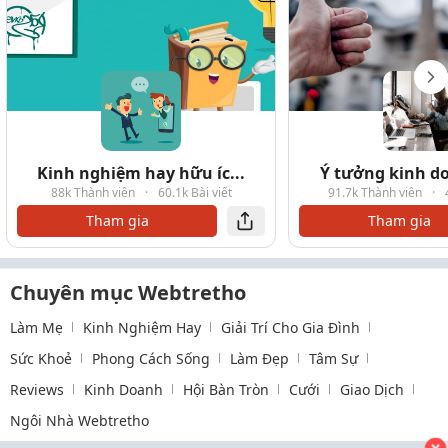
Kinh nghiệm hay hữu íc...
Ý tưởng kinh do
88k Thành viên
·
60.1k Bài viết
91.7k Thành viên
·
Tham gia
Tham gia
Chuyên mục Webtretho
Làm Mẹ
Kinh Nghiệm Hay
Giải Trí Cho Gia Đình
Sức Khoẻ
Phong Cách Sống
Làm Đẹp
Tâm Sự
Reviews
Kinh Doanh
Hội Bàn Tròn
Cưới
Giao Dịch
Ngôi Nhà Webtretho