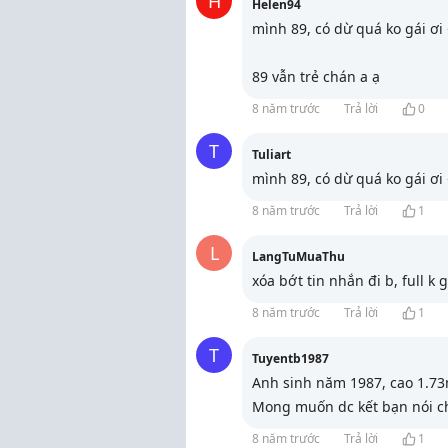
H
Helen94
mình 89, có dừ quá ko gái ơi
89 vẫn trẻ chán a ạ
8 năm trước
Trả lời
0
T
Tuliart
mình 89, có dừ quá ko gái ơi
8 năm trước
Trả lời
1
L
LangTuMuaThu
xóa bớt tin nhắn đi b, full k 
8 năm trước
Trả lời
1
T
Tuyentb1987
Anh sinh năm 1987, cao 1.73
Mong muốn dc kết bạn nói 
8 năm trước
Trả lời
1