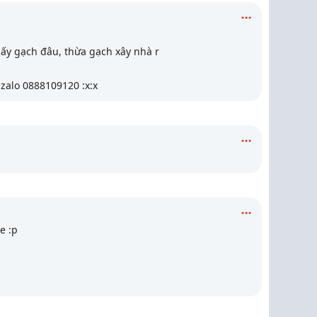
lấy gạch đâu, thừa gạch xây nhà r
zalo 0888109120 :x:x
e :p