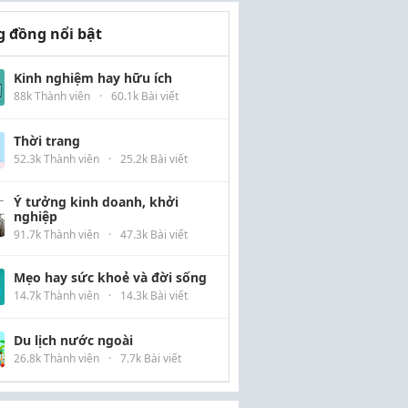
 đồng nổi bật
Kinh nghiệm hay hữu ích
88k Thành viên
·
60.1k Bài viết
Thời trang
52.3k Thành viên
·
25.2k Bài viết
Ý tưởng kinh doanh, khởi
nghiệp
91.7k Thành viên
·
47.3k Bài viết
Mẹo hay sức khoẻ và đời sống
14.7k Thành viên
·
14.3k Bài viết
Du lịch nước ngoài
26.8k Thành viên
·
7.7k Bài viết