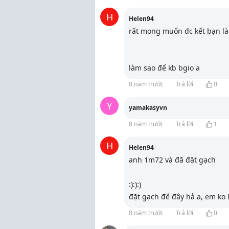
H
Helen94
rất mong muốn đc kết b
làm sao để kb bgio a
8 năm trước
Trả lời
0
Y
yamakasyvn
8 năm trước
Trả lời
1
H
Helen94
anh 1m72 và đã đặt gạch
:):):)
đặt gạch để đây hả a, em ko 
8 năm trước
Trả lời
0