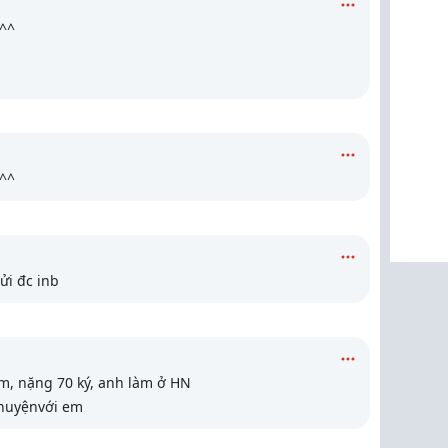
 ^^
 ^^
gửi đc inb
m, nặng 70 ký, anh làm ở HN
chuyệnvới em