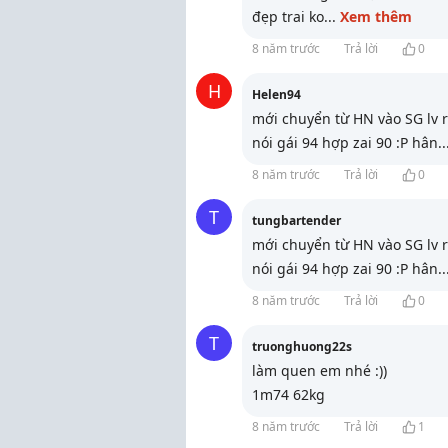
đẹp trai ko
...
Xem thêm
8 năm trước
Trả lời
0
H
Helen94
mới chuyển từ HN vào SG lv r
nói gái 94 hợp zai 90 :P hân
..
8 năm trước
Trả lời
0
T
tungbartender
mới chuyển từ HN vào SG lv r
nói gái 94 hợp zai 90 :P hân
..
8 năm trước
Trả lời
0
T
truonghuong22s
làm quen em nhé :))
1m74 62kg
8 năm trước
Trả lời
1