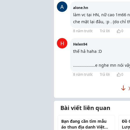
A
alone.hn
làm vc tại HN, nữ cao 1m66 n
che mặt lại đâu, :p . (do chỉ 
8 năm trước
Trả lời
0
H
Helen94
thế hả haha :D
...................e nghe mn nói vậ
8 năm trước
Trả lời
0
Bài viết liên quan
Bạn đang cần tìm mẫu
Đồ 
áo thun địa danh Việt
Lượ