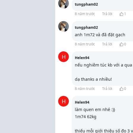
tungpham02
8 năm trước
Trả lời
1
tungpham02
anh 1m72 và đã đặt gạch
8 năm trước
Trả lời
0
H
Helen94
nếu nghiêm túc kb với a qua 
dạ thanks a nhiều!
8 năm trước
Trả lời
0
H
Helen94
làm quen em nhé :))
1m74 62kg
thiếu mỗi giới thiệu số đo 3