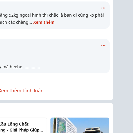
ặng 52kg ngoại hình thì chắc là bạn đi cùng ko phải
thích các chàng
...
Xem thêm
y mà heehe...............
Xem thêm bình luận
Cầu Lông Chất
ng - Giải Pháp Giúp