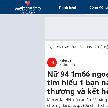
Thịnh hành
Cộng đồng
CÂU LẠC BỘ & HỘI NHÓM
HỘI ĐỘ
Helen94
H
8 năm trước
Nữ 94 1m66 ngoạ
tìm hiểu 1 bạn 
thương và kết h
làm vc tại HN, nữ cao 1m66 nặng 
che mặt lại đâu, :p . (do chỉ thích