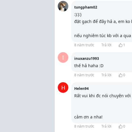
tungpham02
:):):)
đặt gạch để đây hả a, em ko 
nếu nghiêm túc kb với a qua 
8 năm trước
Trả lời
1
I
inuxanzu1993
thế hả haha :D
8 năm trước
Trả lời
0
H
Helen94
Rất vui khi đc nói chuyện với 
cảm ơn a nha!
8 năm trước
Trả lời
0