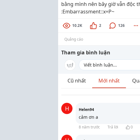
bằng mình nên bây giờ vẫn độc th
:Embarrassment::x=P~
10.2K
2
126
Quảng cáo
Tham gia bình luận
Cũ nhất
Mới nhất
Qu
H
Helen94
cảm ơn a
8 năm trước
Trả lời
0