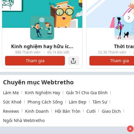
Kinh nghiệm hay hữu íc...
Thời tr
88k Thành viên
·
60.1k Bài viết
52.3k Thành viên
·
Tham gia
Tham gia
Chuyên mục Webtretho
Làm Mẹ
Kinh Nghiệm Hay
Giải Trí Cho Gia Đình
Sức Khoẻ
Phong Cách Sống
Làm Đẹp
Tâm Sự
Reviews
Kinh Doanh
Hội Bàn Tròn
Cưới
Giao Dịch
Ngôi Nhà Webtretho