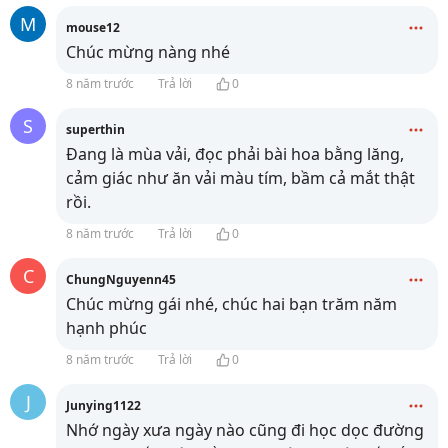
M
mouse12
Chúc mừng nàng nhé
8 năm trước
Trả lời
0
S
superthin
Đang là mùa vải, đọc phải bài hoa bằng lăng,
cảm giác như ăn vải màu tím, bầm cả mắt thật
rồi.
8 năm trước
Trả lời
0
C
ChungNguyenn45
Chúc mừng gái nhé, chúc hai bạn trăm năm
hạnh phúc
8 năm trước
Trả lời
0
J
Junying1122
Nhớ ngày xưa ngày nào cũng đi học dọc đường