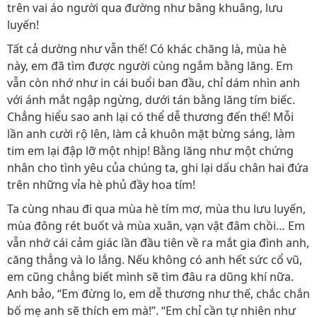
trên vai áo người qua đường như bâng khuâng, lưu
luyến!
Tất cả dường như vẫn thế! Có khác chăng là, mùa hè
này, em đã tìm được người cùng ngắm bằng lăng. Em
vẫn còn nhớ như in cái buổi ban đầu, chỉ dám nhìn anh
với ánh mắt ngập ngừng, dưới tán bằng lăng tím biếc.
Chẳng hiểu sao anh lại có thể dễ thương đến thế! Mỗi
lần anh cười rộ lên, làm cả khuôn mặt bừng sáng, làm
tim em lại đập lỡ một nhịp! Bằng lăng như một chứng
nhân cho tình yêu của chúng ta, ghi lại dấu chân hai đứa
trên những vỉa hè phủ đầy hoa tím!
Ta cùng nhau đi qua mùa hè tím mơ, mùa thu lưu luyến,
mùa đông rét buốt và mùa xuân, vạn vật đâm chồi… Em
vẫn nhớ cái cảm giác lần đầu tiên về ra mắt gia đình anh,
căng thẳng và lo lắng. Nếu không có anh hết sức cổ vũ,
em cũng chẳng biết mình sẽ tìm đâu ra dũng khí nữa.
Anh bảo, “Em đừng lo, em dễ thương như thế, chắc chắn
bố mẹ anh sẽ thích em mà!”. “Em chỉ cần tự nhiên như