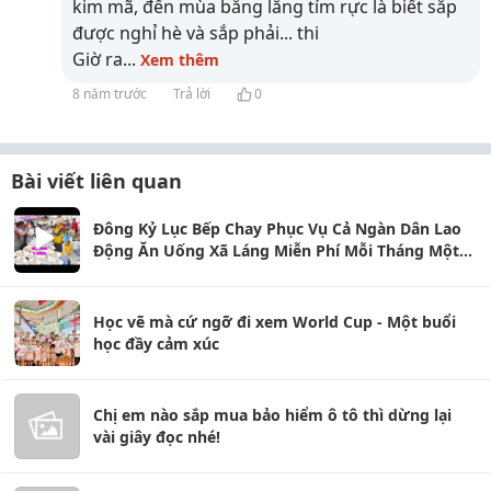
kim mã, đến mùa bằng lăng tím rực là biết sắp
được nghỉ hè và sắp phải... thi
Giờ ra
...
Xem thêm
8 năm trước
Trả lời
0
Bài viết liên quan
Đông Kỷ Lục Bếp Chay Phục Vụ Cả Ngàn Dân Lao
Động Ăn Uống Xã Láng Miễn Phí Mỗi Tháng Một
Lần
Học vẽ mà cứ ngỡ đi xem World Cup - Một buổi
học đầy cảm xúc
Chị em nào sắp mua bảo hiểm ô tô thì dừng lại
vài giây đọc nhé!