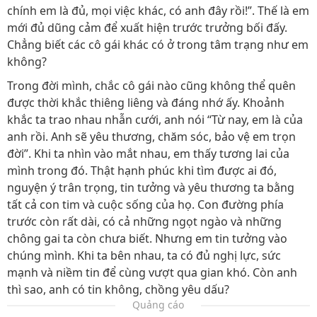
chính em là đủ, mọi việc khác, có anh đây rồi!”. Thế là em
mới đủ dũng cảm để xuất hiện trước trưởng bối đấy.
Chẳng biết các cô gái khác có ở trong tâm trạng như em
không?
Trong đời mình, chắc cô gái nào cũng không thể quên
được thời khắc thiêng liêng và đáng nhớ ấy. Khoảnh
khắc ta trao nhau nhẫn cưới, anh nói “Từ nay, em là của
anh rồi. Anh sẽ yêu thương, chăm sóc, bảo vệ em trọn
đời”. Khi ta nhìn vào mắt nhau, em thấy tương lai của
mình trong đó. Thật hạnh phúc khi tìm được ai đó,
nguyện ý trân trọng, tin tưởng và yêu thương ta bằng
tất cả con tim và cuộc sống của họ. Con đường phía
trước còn rất dài, có cả những ngọt ngào và những
chông gai ta còn chưa biết. Nhưng em tin tưởng vào
chúng mình. Khi ta bên nhau, ta có đủ nghị lực, sức
mạnh và niềm tin để cùng vượt qua gian khó. Còn anh
thì sao, anh có tin không, chồng yêu dấu?
Quảng cáo