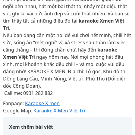
ngồi bên nhau, hát một bài thật to, nhảy một điệu thật
vui, ghi lại vài bức ảnh đẹp và cười thật nhiều. Và bạn sẽ
tìm thấy tất cả những điều đó tại
karaoke Xmen Việt
Trì
.
Nếu bạn đang cần một nơi để vui chơi hết mình, chill hết
sức, sống ảo “mệt nghỉ” và xả stress sau tuần làm việc
căng thẳng – thì đừng chần chừ, hãy đến
karaoke
Xmen Việt Trì
ngay hôm nay. Nơi mọi phòng hát đều
xinh, mọi khoảnh khắc đều chill – và mọi cuộc vui đều
đáng nhớ! KARAOKE X-MEN Địa chỉ: Lô góc, Khu đô thị
Đồng Láng Cầu, Minh Nông, Việt trì, Phú Thọ (Đối diện
dốc Công Đoàn).
Call me: 0931 282 882
Fanpage:
Karaoke X-men
Google Map:
Karaoke X-Men Việt Trì
Xem thêm bài viết