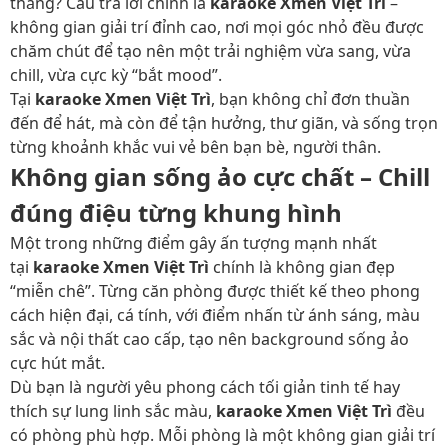
thẳng? Câu trả lời chính là
karaoke Xmen Việt Trì
–
không gian giải trí đỉnh cao, nơi mọi góc nhỏ đều được
chăm chút để tạo nên một trải nghiệm vừa sang, vừa
chill, vừa cực kỳ “bắt mood”.
Tại
karaoke Xmen Việt Trì
, bạn không chỉ đơn thuần
đến để hát, mà còn để tận hưởng, thư giãn, và sống trọn
từng khoảnh khắc vui vẻ bên bạn bè, người thân.
Không gian sống ảo cực chất – Chill
đúng điệu từng khung hình
Một trong những điểm gây ấn tượng mạnh nhất
tại
karaoke Xmen Việt Trì
chính là không gian đẹp
“miễn chê”. Từng căn phòng được thiết kế theo phong
cách hiện đại, cá tính, với điểm nhấn từ ánh sáng, màu
sắc và nội thất cao cấp, tạo nên background sống ảo
cực hút mắt.
Dù bạn là người yêu phong cách tối giản tinh tế hay
thích sự lung linh sắc màu,
karaoke Xmen Việt Trì
đều
có phòng phù hợp. Mỗi phòng là một không gian giải trí