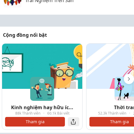
Trải Nghiệm Trên Sân
Cộng đồng nổi bật
Kinh nghiệm hay hữu íc...
Thời tr
88k Thành viên
·
60.1k Bài viết
52.3k Thành viên
·
Tham gia
Tham gia