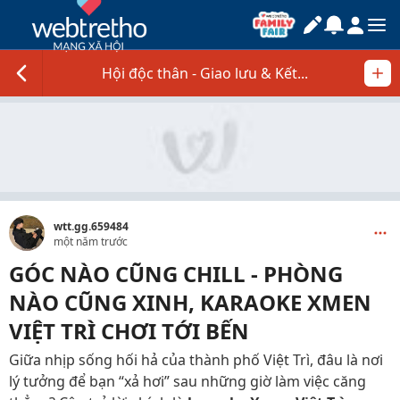
Hội độc thân - Giao lưu & Kết...
wtt.gg.659484
một năm trước
GÓC NÀO CŨNG CHILL - PHÒNG
NÀO CŨNG XINH, KARAOKE XMEN
VIỆT TRÌ CHƠI TỚI BẾN
Giữa nhịp sống hối hả của thành phố Việt Trì, đâu là nơi
lý tưởng để bạn “xả hơi” sau những giờ làm việc căng