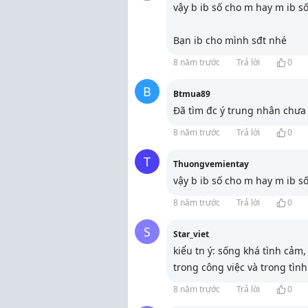
vậy b ib số cho m hay m ib số
Bạn ib cho mình sđt nhé
8 năm trước
Trả lời
0
B
Btmua89
Đã tìm đc ý trung nhân chư
8 năm trước
Trả lời
0
T
Thuongvemientay
vậy b ib số cho m hay m ib số
8 năm trước
Trả lời
0
S
Star_viet
kiểu tn ý: sống khá tình cảm,
trong công việc và trong tìn
8 năm trước
Trả lời
0