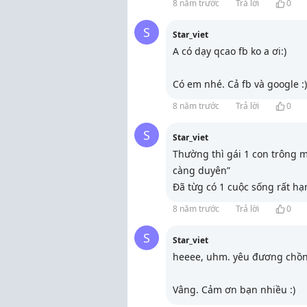
8 năm trước
Trả lời
0
S
Star_viet
A có dạy qcao fb ko a ơi:)
Có em nhé. Cả fb và google :)
8 năm trước
Trả lời
0
S
Star_viet
Thường thì gái 1 con trông 
càng duyên”
Đã từg có 1 cuộc sống rất h
8 năm trước
Trả lời
0
S
Star_viet
heeee, uhm. yêu đương chồn
Vâng. Cảm ơn bạn nhiều :)