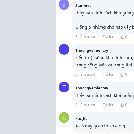
S
Star_viet
thấy bạn tính cách khá giốn
Giống ở những chỗ nào vậy 
8 năm trước
Trả lời
0
T
Thuongvemientay
kiểu tn ý: sống khá tình cảm,
trong công việc và trong tìn
8 năm trước
Trả lời
0
T
Thuongvemientay
thấy bạn tính cách khá giốn
8 năm trước
Trả lời
0
K
kuc_ku
A có dạy qcao fb ko a ơi:)