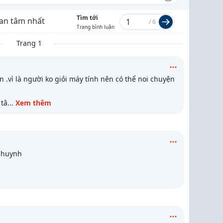
Tìm tới
an tâm nhất
/
6
Trang bình luận
Trang 1
n .vì là người ko giỏi máy tính nên có thể noi chuyện
 tâ
...
Xem thêm
a huynh