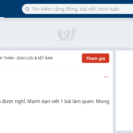
Tham gia
C THÂN - GIAO LƯU & KẾT BẠN
 được nghỉ. Mạnh dạn viết 1 bài làm quen. Mong