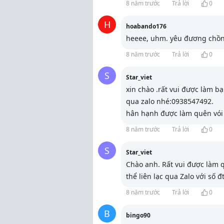
8 năm trước
Trả lời
0
H
hoabando176
heeee, uhm. yêu đương chồn
8 năm trước
Trả lời
0
S
Star_viet
xin chào .rất vui được làm bạ
qua zalo nhé:0938547492.
hân hạnh được làm quên vói
8 năm trước
Trả lời
0
S
Star_viet
Chào anh. Rất vui được làm 
thể liên lạc qua Zalo với số 
8 năm trước
Trả lời
0
B
bingo90