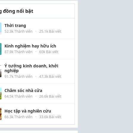
 đồng nổi bật
Thời trang
52.3k Thành viên
·
25.1k Bài viết
Kinh nghiệm hay hữu ích
87.9k Thành viên
·
60k Bài viết
Ý tưởng kinh doanh, khởi
nghiệp
91.7k Thành viên
·
47.3k Bài viết
Chăm sóc nhà cửa
64.5k Thành viên
·
26.6k Bài viết
Học tập và nghiên cứu
66.3k Thành viên
·
33.6k Bài viết