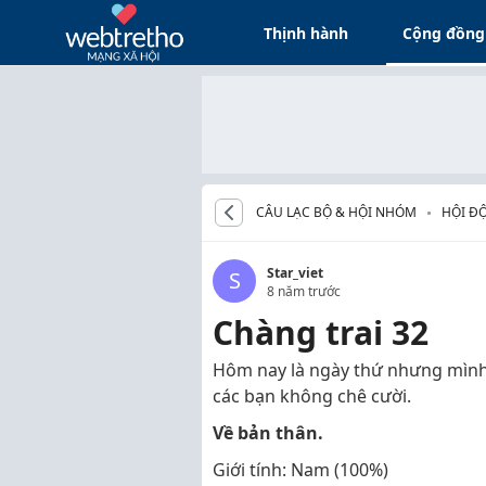
Thịnh hành
Cộng đồng
CÂU LẠC BỘ & HỘI NHÓM
HỘI ĐỘ
Star_viet
S
8 năm trước
Chàng trai 32
Hôm nay là ngày thứ nhưng mình
các bạn không chê cười.
Về bản thân.
Giới tính: Nam (100%)