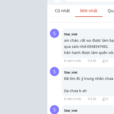
Cũ nhất
Mới nhất
Qu
S
Star_viet
xin chào .rất vui được làm bạ
qua zalo nhé:0938547492.
hân hạnh được làm quên vói
8 năm trước
Trả lời
0
S
Star_viet
Đã tìm đc ý trung nhân chư
Dạ chưa b ah
8 năm trước
Trả lời
0
S
Star_viet