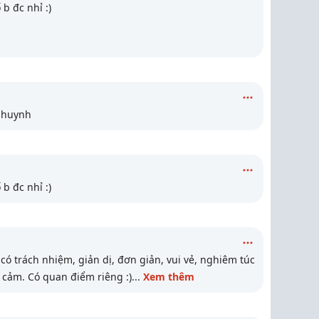
 b đc nhỉ :)
a huynh
 b đc nhỉ :)
 có trách nhiệm, giản dị, đơn giản, vui vẻ, nghiêm túc
h cảm. Có quan điểm riêng :)
...
Xem thêm