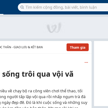
Tham gia
C THÂN - GIAO LƯU & KẾT BẠN
 sống trôi qua vội vã
hiều về chạy bộ ra công viên chơi thể thao, tối
ng người tấp lập vội qua rồi nhấp ngụm trà đá
ngày đẹp đẽ. Đó là khi cuộc sống và những suy