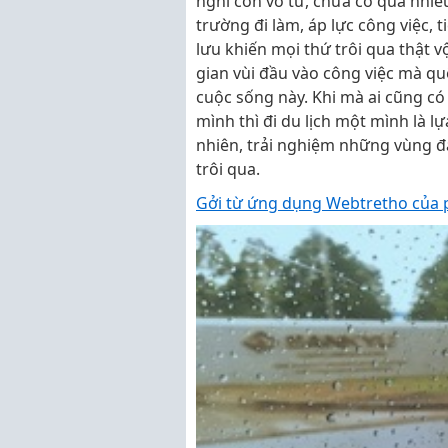
nghĩ còn vô tư, chưa có quá nhiề
trường đi làm, áp lực công việc, 
lưu khiến mọi thứ trôi qua thật v
gian vùi đầu vào công việc mà qu
cuộc sống này. Khi mà ai cũng c
mình thì đi du lịch một mình là l
nhiên, trải nghiệm những vùng đấ
trôi qua.
Gởi từ ứng dụng Webtretho của 