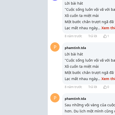
Lời bài hát
"Cuộc sống luôn vội vã với b
Xô cuốn ta miệt mài
Một bước chân trượt ngã đã t
Lạc mất nhau ngày
...
Xem t
8 năm trước
Trả lời
1
P
phamtinh.tda
Lời bài hát
"Cuộc sống luôn vội vã với b
Xô cuốn ta miệt mài
Một bước chân trượt ngã đã t
Lạc mất nhau ngày
...
Xem t
8 năm trước
Trả lời
0
P
phamtinh.tda
Sau những vội vàng của cuộc
hơn. Du lịch một mình cũng 