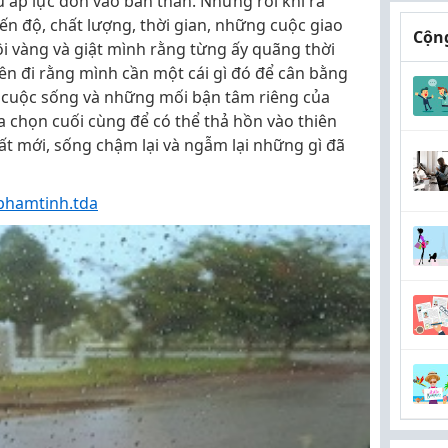
u áp lực dồn vào bản thân. Nhưng rồi khi ra
tiến độ, chất lượng, thời gian, những cuộc giao
Cộng
ội vàng và giật mình rằng từng ấy quãng thời
ên đi rằng mình cần một cái gì đó để cân bằng
ó cuộc sống và những mối bận tâm riêng của
ựa chọn cuối cùng để có thể thả hồn vào thiên
t mới, sống chậm lại và ngẫm lại những gì đã
phamtinh.tda