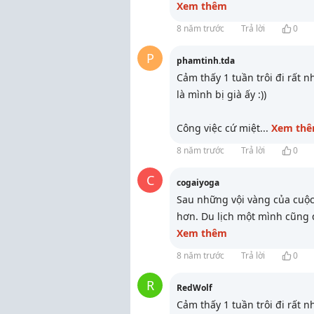
Xem thêm
8 năm trước
Trả lời
0
P
phamtinh.tda
Cảm thấy 1 tuần trôi đi rất n
là mình bị già ấy :))
Công việc cứ miệt
...
Xem th
8 năm trước
Trả lời
0
C
cogaiyoga
Sau những vội vàng của cuộc
hơn. Du lịch một mình cũng 
Xem thêm
8 năm trước
Trả lời
0
R
RedWolf
Cảm thấy 1 tuần trôi đi rất n