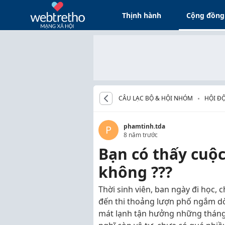
Thịnh hành
Cộng đồng
CÂU LẠC BỘ & HỘI NHÓM
HỘI ĐỘ
phamtinh.tda
P
8 năm trước
Bạn có thấy cuộc
không ???
Thời sinh viên, ban ngày đi học, c
đến thi thoảng lượn phố ngắm dò
mát lạnh tận hưởng những tháng 