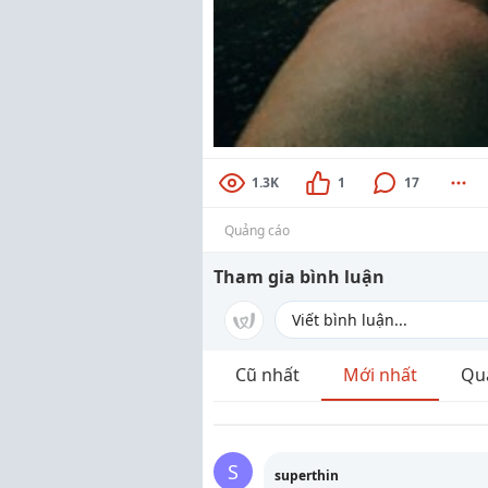
1.3K
1
17
Quảng cáo
Tham gia bình luận
Cũ nhất
Mới nhất
Qu
S
superthin