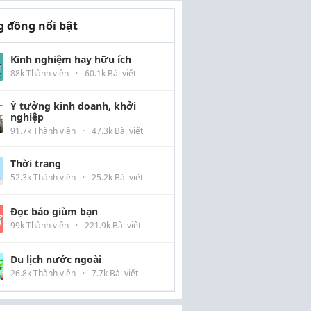
 đồng nổi bật
Kinh nghiệm hay hữu ích
88k Thành viên
·
60.1k Bài viết
Ý tưởng kinh doanh, khởi
nghiệp
91.7k Thành viên
·
47.3k Bài viết
Thời trang
52.3k Thành viên
·
25.2k Bài viết
Đọc báo giùm bạn
99k Thành viên
·
221.9k Bài viết
Du lịch nước ngoài
26.8k Thành viên
·
7.7k Bài viết