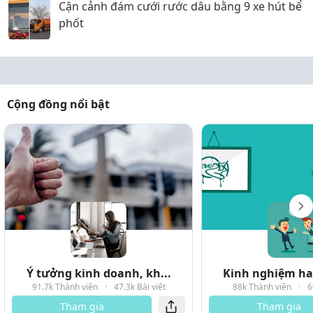
Cận cảnh đám cưới rước dâu bằng 9 xe hút bể
phốt
Cộng đồng nổi bật
Ý tưởng kinh doanh, kh...
Kinh nghiệm hay
91.7k Thành viên
·
47.3k Bài viết
88k Thành viên
·
6
Tham gia
Tham gia