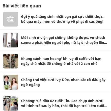
Bài viết liên quan
Gợi ý quà tặng sinh nhật bạn gái cực thiết thực,
bỏ qua mấy món vô thưởng vô phạt đi các ông!
Mới sinh ở viện gọi chồng không được, vợ check
camera phát hiện người phụ nữ lạ di chuyển lên
giường mình
Khung cảnh 'tan hoang' khi vợ đi caffe với bạn
ngày chủ nhật để chồng ở nhà với 2 con nhỏ
Chàng trai Việt cưới vợ Đức, nhan sắc cô dâu gây
ngỡ ngàng
Choáng: 'Cô dâu 62 tuổi' Thu Sao chụp ảnh cưới
với tình trẻ sau ly hôn, thái độ bạn trai kém tuổi
gây chú ý