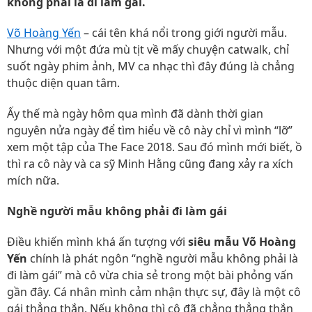
không phải là đi làm gái.
Võ Hoàng Yến
– cái tên khá nổi trong giới người mẫu.
Nhưng với một đứa mù tịt về mấy chuyện catwalk, chỉ
suốt ngày phim ảnh, MV ca nhạc thì đây đúng là chẳng
thuộc diện quan tâm.
Ấy thế mà ngày hôm qua mình đã dành thời gian
nguyên nửa ngày để tìm hiểu về cô này chỉ vì mình “lỡ”
xem một tập của The Face 2018. Sau đó mình mới biết, ồ
thì ra cô này và ca sỹ Minh Hằng cũng đang xảy ra xích
mích nữa.
Nghề người mẫu không phải đi làm gái
Điều khiến mình khá ấn tượng với
siêu mẫu Võ Hoàng
Yến
chính là phát ngôn “nghề người mẫu không phải là
đi làm gái” mà cô vừa chia sẻ trong một bài phỏng vấn
gần đây. Cá nhân mình cảm nhận thực sự, đây là một cô
gái thẳng thắn. Nếu không thì cô đã chẳng thẳng thắn