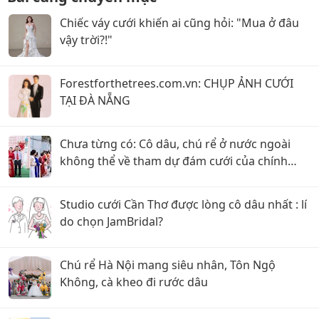
Chiếc váy cưới khiến ai cũng hỏi: "Mua ở đâu
vậy trời?!"
Forestforthetrees.com.vn: CHỤP ẢNH CƯỚI
TẠI ĐÀ NẴNG
Chưa từng có: Cô dâu, chú rể ở nước ngoài
không thể về tham dự đám cưới của chính
mình, hai họ tự tổ chức trao dâu nhận rể
Studio cưới Cần Thơ được lòng cô dâu nhất : lí
do chọn JamBridal?
Chú rể Hà Nội mang siêu nhân, Tôn Ngộ
Không, cà kheo đi rước dâu