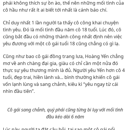
phái không thích sự ồn ào, thế nên những mối tình của
cô hầu như rất ít ai biết tới nhất là cánh báo chí.
Chỉ duy nhất 1 lần người ta thấy cô công khai chuyện
tình yêu. Đó là mối tình đầu năm cô 18 tuổi. Lúc đó, cô
cũng bắt đầu có những thành công nhất định nên việc
yêu đương với một cô gái tuổi 18 cũng chẳng có gì lạ.
Cũng như bao cô gái đồng trang lưa, Hoàng Yến chẳng
mơ về anh chàng đại gia, giàu có chỉ cần một nửa đó
thực sự yêu thương mình là đủ. Người yêu Yến hơn cô 4
tuổi, đẹp trai, hiền lành và... bình thường khiến cô gái
vốn lạnh lùng và sang chảnh, kiêu kì “yêu ngay từ cái
nhìn đầu tiên”.
Cô gái sang chảnh, quý phái cũng từng bi lụy với mối tình
đầu kéo dài 6 năm
Lúc này, người ta đặt câu hỏi, tại sao một cô gái nổi