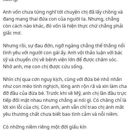
Anh vốn chưa từng nghĩ tới chuyện chị đã lấy chồng và
đang mang thai đứa con của người ta. Nhưng, chẳng
còn cách nào khác, đó vốn là hiện thực chứ chẳng phải
giấc mơ.
Nhưng rồi, sự đau đớn, ngỡ ngàng chẳng thể thắng nổi
tình yêu với người con gái ấy. Anh vội thảo luận với bác
sỹ và chuyển chị về bệnh viện lớn để được chăm sóc.
Nhờ anh, mẹ con chị được cứu sống.
Nhìn chị qua cơn nguy kịch, cùng với đứa bé nhỏ nhắn
như con mèo tinh nghịch, lòng anh rộn rã và xin làm cha
đỡ đầu của đứa bé. Trước khi về Mỹ, anh chị lần đầu trực
tiếp đối mặt nhau nhưng chẳng ai nói gì. Có chăng chỉ là
lời xin lỗi của chị. Còn anh, anh vẫn chỉ trao chị ánh mắt
yêu thương chất chưa biết bao tình cảm và nỗi niềm.
Có những niềm riêng một đời giấu kín