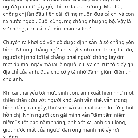
người phụ nữ gầy gò, chỉ có da bọc xương. Một tối,
chồng chị lần đầu tiên cãi lời mẹ muốn đưa cả chị và con
ra nước ngoài. Cuối cùng, mẹ chồng nhượng bộ. Vậy là
vợ chồng, con cái dắt díu nhau ra khơi.
Chuyến ra khơi đó vốn đã được định sẵn là sẽ chẳng yên
bình. Nhưng chẳng ngờ, chị suýt sinh non. Trong lúc đó,
người chị nhớ tới lại chẳng phải người chồng tay ôm
mặt ấp mỗi ngày mà lại là người cũ. Và chị rút tờ giấy ghi
địa chỉ của anh, đưa cho cô y tá nhờ đánh giùm điện tín
cho anh.
Khi cái thai yếu tới mức sinh con, anh xuất hiện như một
thiên thần cứu vớt người khó. Anh vẫn thế, vẫn trong
hình dáng cao gầy, thư sinh và cặp mắt xanh lơ từng hút
hồn chị. Nhìn người con gái mình vẫn “tâm tâm niệm
niệm” suốt bao năm tháng, anh xót xa, anh đau lòng,
giọt nước mắt của người đàn ông mạnh mẽ ấy rơi
xuống.