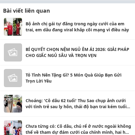
Bài viết liên quan
Bộ ảnh chị gái tự đăng trong ngày cưới của em
trai, em dâu đang viral khắp cõi mạng vì điều này
BÍ QUYẾT CHỌN NỆM NGỦ ÊM ÁI 2026: GIẢI PHÁP
CHO GIẤC NGỦ SÂU VÀ TRỌN VẸN
Tỏ Tình Nên Tặng Gì? 5 Món Quà Giúp Bạn Gửi
Trọn Lời Yêu
Choáng: 'Cô dâu 62 tuổi' Thu Sao chụp ảnh cưới
với tình trẻ sau ly hôn, thái độ bạn trai kém tuổi
gây chú ý
Chưa từng có: Cô dâu, chú rể ở nước ngoài không
thể về tham dự đám cưới của chính mình, hai họ