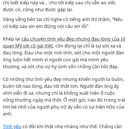
chị biết kiếp này và… cho tới kiếp sau chị vẫn ao ước
được có, cũng như được gặp lại.
Văng vẳng bên tai chị nghe có tiếng anh thì thầm, “Nếu
có kiếp sau xin em đừng nói câu xin lỗi”.
Khép lại
câu chuyện tình yêu đẹp nhưng đau lòng của sỹ
quan Mỹ với cô gái Việt
, còn đọng lại chỉ là sự xót xa và
đau lòng. Đau cho một mối tình, xót cho một người đàn
ông luôn hết mình vì người con gái mà mình yêu
thương, và xót cho sự hy sinh vốn chẳng cần hồi đáp.
Có những thư tình yêu đẹp nhưng khiến người ta buồn,
buồn tới nao lòng, đau tới thắt tim. Người đàn ông ấy
vĩnh viễn đi xa, nhưng chỉ là không xuất hiện ở cuộc
sống thường ngày mà thôi. Ở một góc nào đó trong trái
tim bé nhỏ của người phụ nữ ấy vẫn có sự hiện hữu của
anh.
Tình yêu
có đôi khi thật nhẹ nhàng như thế. Chẳng cần