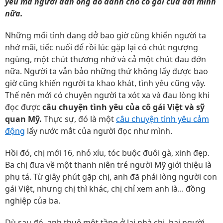
yêu mà người đàn ông đó dành cho cô gái của đời mình
nữa.
Những mối tình dang dở bao giờ cũng khiến người ta
nhớ mãi, tiếc nuối để rồi lúc gặp lại có chút ngượng
ngùng, một chút thương nhớ và cả một chút đau đớn
nữa. Người ta vẫn bảo những thứ không lấy được bao
giờ cũng khiến người ta khao khát, tình yêu cũng vậy.
Thế nên mới có chuyện người ta xót xa và đau lòng khi
đọc được
câu chuyện tình yêu của cô gái Việt và sỹ
quan Mỹ.
Thực sự, đó là một
câu chuyện tình yêu cảm
động
lấy nước mắt của người đọc như mình.
Hồi đó, chị mới 16, nhỏ xíu, tóc buộc đuôi gà, xinh đẹp.
Ba chị đưa về một thanh niên trẻ người Mỹ giới thiệu là
phụ tá. Từ giây phút gặp chị, anh đã phải lòng người con
gái Việt, nhưng chị thì khác, chị chỉ xem anh là... đồng
nghiệp của ba.
Dù sau đó, anh thuê một tầng ở lại nhà chị, hai người