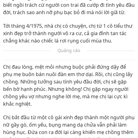
biết ngồi trách cứ người con trai đã cướp đi tình yêu đầu
đời, trách sao anh nỡ phụ bạc bỏ đi mà nói lời giã từ.
Tới tháng 4/1975, nhà chị có chuyện, chị từ 1 cô tiểu thư
xinh đẹp trở thành người vô ra cư, cả gia đình tan tác
chẳng khác nào chiếc lá rơi rụng cuối mùa thu.
Quảng cáo
Chị đau lòng, mệt mỏi nhưng buộc phải đứng dậy để
phụ mẹ buôn bán nuôi đàn em thơ dại. Rồi, chị cũng lấy
chồng. Những tưởng sau tình yêu đầu đời, chị sẽ gặp
bến bờ hạnh phúc. Nhưng không! Chị gặp ngay người
chồng yêu vợ nhưng nghe lời mẹ, mà mẹ chị lại cực kì
khắc nghiệt.
Chị bắt đầu từ một cô gái xinh đẹp thành một người phụ
nữ gầy gò, ốm yếu, bụng mang dạ chửa vẫn phải làm
hùng hục. Đứa con ra đời lại càng khiến mẹ chồng thêm