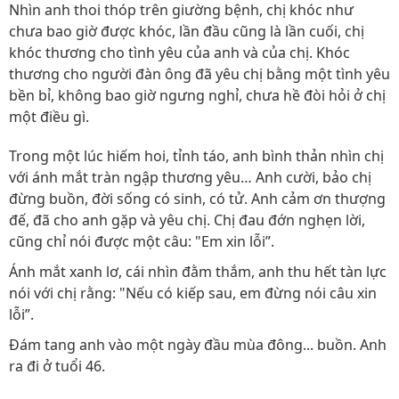
Nhìn anh thoi thóp trên giường bệnh, chị khóc như
chưa bao giờ được khóc, lần đầu cũng là lần cuối, chị
khóc thương cho tình yêu của anh và của chị. Khóc
thương cho người đàn ông đã yêu chị bằng một tình yêu
bền bỉ, không bao giờ ngưng nghỉ, chưa hề đòi hỏi ở chị
một điều gì.
Trong một lúc hiếm hoi, tỉnh táo, anh bình thản nhìn chị
với ánh mắt tràn ngập thương yêu… Anh cười, bảo chị
đừng buồn, đời sống có sinh, có tử. Anh cảm ơn thượng
đế, đã cho anh gặp và yêu chị. Chị đau đớn nghẹn lời,
cũng chỉ nói được một câu: "Em xin lỗi”.
Ánh mắt xanh lơ, cái nhìn đằm thắm, anh thu hết tàn lực
nói với chị rằng: "Nếu có kiếp sau, em đừng nói câu xin
lỗi”.
Đám tang anh vào một ngày đầu mùa đông... buồn. Anh
ra đi ở tuổi 46.