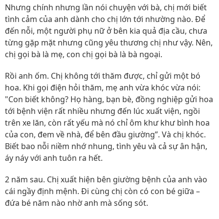
Nhưng chính nhưng lần nói chuyện với bà, chị mới biết
tình cảm của anh dành cho chị lớn tới nhường nào. Để
đến nỗi, một người phụ nữ ở bên kia quả địa cầu, chưa
từng gặp mặt nhưng cũng yêu thương chị như vậy. Nên,
chị gọi bà là mẹ, con chị gọi bà là bà ngoại.
Rồi anh ốm. Chị không tới thăm được, chỉ gửi một bó
hoa. Khi gọi điện hỏi thăm, mẹ anh vừa khóc vừa nói:
"Con biết không? Họ hàng, bạn bè, đồng nghiệp gửi hoa
tới bệnh viện rất nhiều nhưng đến lúc xuất viện, ngồi
trên xe lăn, còn rất yếu mà nó chỉ ôm khư khư bình hoa
của con, đem về nhà, để bên đầu giường”. Và chị khóc.
Biết bao nỗi niềm nhớ nhung, tình yêu và cả sự ân hận,
áy náy với anh tuôn ra hết.
2 năm sau. Chị xuất hiện bên giường bệnh của anh vào
cái ngầy định mệnh. Đi cùng chị còn có con bé giữa –
đứa bé năm nào nhờ anh mà sống sót.