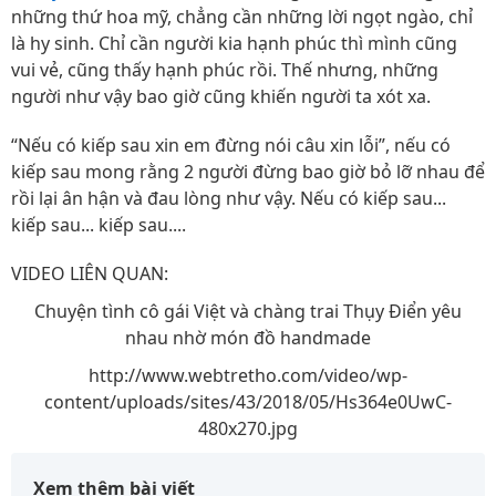
những thứ hoa mỹ, chẳng cần những lời ngọt ngào, chỉ
là hy sinh. Chỉ cần người kia hạnh phúc thì mình cũng
vui vẻ, cũng thấy hạnh phúc rồi. Thế nhưng, những
người như vậy bao giờ cũng khiến người ta xót xa.
“Nếu có kiếp sau xin em đừng nói câu xin lỗi”, nếu có
kiếp sau mong rằng 2 người đừng bao giờ bỏ lỡ nhau để
rồi lại ân hận và đau lòng như vậy. Nếu có kiếp sau...
kiếp sau... kiếp sau....
VIDEO LIÊN QUAN:
Chuyện tình cô gái Việt và chàng trai Thụy Điển yêu
nhau nhờ món đồ handmade
http://www.webtretho.com/video/wp-
content/uploads/sites/43/2018/05/Hs364e0UwC-
480x270.jpg
Xem thêm bài viết