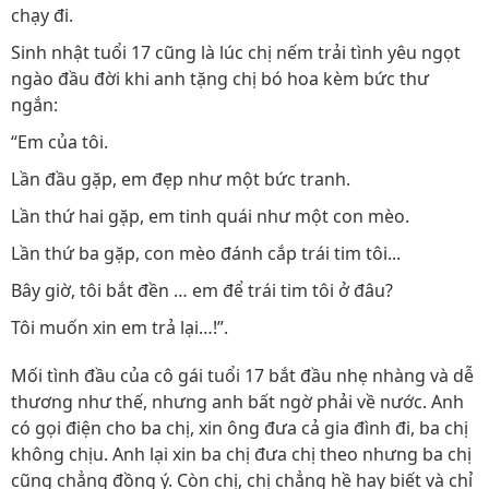
chạy đi.
Sinh nhật tuổi 17 cũng là lúc chị nếm trải tình yêu ngọt
ngào đầu đời khi anh tặng chị bó hoa kèm bức thư
ngắn:
“Em của tôi.
Lần đầu gặp, em đẹp như một bức tranh.
Lần thứ hai gặp, em tinh quái như một con mèo.
Lần thứ ba gặp, con mèo đánh cắp trái tim tôi...
Bây giờ, tôi bắt đền … em để trái tim tôi ở đâu?
Tôi muốn xin em trả lại…!”.
Mối tình đầu của cô gái tuổi 17 bắt đầu nhẹ nhàng và dễ
thương như thế, nhưng anh bất ngờ phải về nước. Anh
có gọi điện cho ba chị, xin ông đưa cả gia đình đi, ba chị
không chịu. Anh lại xin ba chị đưa chị theo nhưng ba chị
cũng chẳng đồng ý. Còn chị, chị chẳng hề hay biết và chỉ