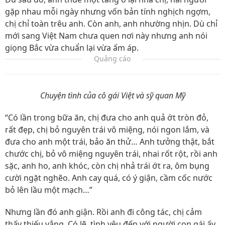
gặp nhau mỗi ngày nhưng vốn bản tính nghịch ngợm,
chị chỉ toàn trêu anh. Còn anh, anh nhường nhịn. Dù chỉ
mới sang Việt Nam chưa quen nơi này nhưng anh nói
giọng Bắc vừa chuẩn lại vừa ấm áp.
Quảng cáo
Chuyện tình của cô gái Việt và sỹ quan Mỹ
“Có lần trong bữa ăn, chị đưa cho anh quả ớt tròn đỏ,
rất đẹp, chị bỏ nguyên trái vô miệng, nói ngon lắm, và
đưa cho anh một trái, bảo ăn thử… Anh tưởng thật, bắt
chước chị, bỏ vô miệng nguyên trái, nhai rốt rột, rồi anh
sặc, anh ho, anh khóc, còn chị nhả trái ớt ra, ôm bụng
cười ngặt nghẽo. Anh cay quá, có ý giận, cầm cốc nước
bỏ lên lầu một mạch…”
Nhưng lần đó anh giận. Rồi anh đi công tác, chị cảm
thấy thiếu vắng. Có lẽ, tình yêu đến với người con gái ấy