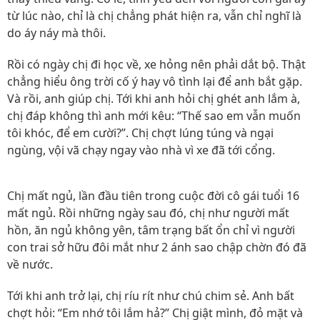
từ lúc nào, chỉ là chị chẳng phát hiện ra, vẫn chỉ nghĩ là
do áy náy mà thôi.
Rồi có ngày chị đi học về, xe hỏng nên phải dắt bộ. Thật
chẳng hiểu ông trời cố ý hay vô tình lại để anh bắt gặp.
Và rồi, anh giúp chị. Tới khi anh hỏi chị ghét anh lắm à,
chị đáp không thì anh mới kêu: “Thế sao em vẫn muốn
tôi khóc, để em cười?”. Chị chợt lúng túng và ngại
ngùng, vội vã chạy ngay vào nhà vì xe đã tới cổng.
Chị mất ngủ, lần đầu tiên trong cuộc đời cô gái tuổi 16
mất ngủ. Rồi những ngày sau đó, chị như người mất
hồn, ăn ngủ không yên, tâm trạng bất ổn chỉ vì người
con trai sở hữu đôi mắt như 2 ánh sao chập chờn đó đã
về nước.
Tới khi anh trở lại, chị ríu rít như chú chim sẻ. Anh bất
chợt hỏi: “Em nhớ tôi lắm hả?” Chị giật mình, đỏ mặt và