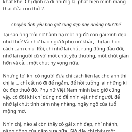
khắt khe. Chị định ra đi nhưng lại phát hiện mình mang
thai đứa con thứ 2.
Chuyện tình yêu bao giờ cũng đẹp nhẹ nhàng như thế
Tại sao ông trời nỡ hành hạ một người con gái xinh đẹp
như thế? Và như bao người phụ nữ khác, chị lại chọn
cách cam chịu. Rồi, chị nhớ lại chút rung động đầu đời,
nhớ lại người cũ với một chút yêu thương, một chút giận
hờn và cả... một chút hy vọng nữa.
Nhưng tới khi có người đưa chị cách liên lạc cho anh thì
chị lại... chỉ cất nó đi để ngắm, để hồi tưởng lại những kí
ức đẹp thuở đó. Phụ nữ Việt Nam mình bao giờ cũng
vậy, có đôi khi chỉ dùng nó để nhìn vật nhớ người, để
nhớ lại chút tình cảm nhẹ nhàng, ngây ngô của tuổi
mộng mơ.
Nhìn chị, nào ai còn thấy cô gái xinh đẹp, nhí nhảnh,
năng động của năm xưa nữa. Giờ đây chỉ thấy một