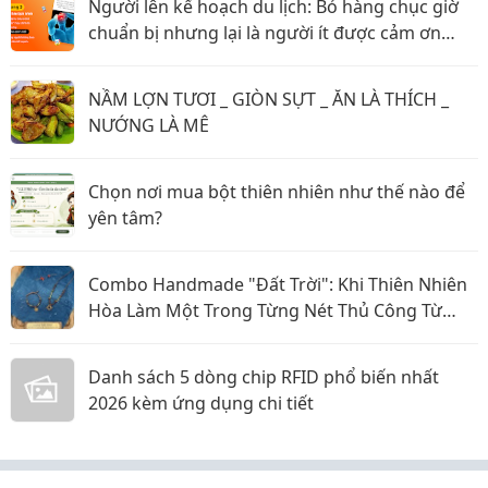
Người lên kế hoạch du lịch: Bỏ hàng chục giờ
chuẩn bị nhưng lại là người ít được cảm ơn
nhất?
NẦM LỢN TƯƠI _ GIÒN SỰT _ ĂN LÀ THÍCH _
NƯỚNG LÀ MÊ
Chọn nơi mua bột thiên nhiên như thế nào để
yên tâm?
Combo Handmade "Đất Trời": Khi Thiên Nhiên
Hòa Làm Một Trong Từng Nét Thủ Công Từ
Sophiebeauty
Danh sách 5 dòng chip RFID phổ biến nhất
2026 kèm ứng dụng chi tiết