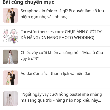
Bài cùng chuyên mục
Scrapbook in folder là gì? Bí quyết làm sổ lưu
niệm gọn nhẹ và linh hoạt
Forestforthetrees.com: CHỤP ẢNH CƯỚI TẠI
ĐÀ NẴNG (DA NANG PHOTO WEDDING)
Chiếc váy cưới khiến ai cũng hỏi: "Mua ở đâu
vậy trời?!"
Áo dài đơn sắc - thanh lịch và hiện đại
"Ngất ngây váy cưới hồng pastel nhẹ nhàng
mà sang quá trời - nàng nào hợp kiểu này
nhỉ?"