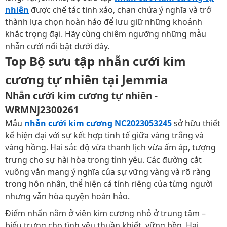
nhiên
được chế tác tinh xảo, chan chứa ý nghĩa và trở
thành lựa chọn hoàn hảo để lưu giữ những khoảnh
khắc trọng đại. Hãy cùng chiêm ngưỡng những mẫu
nhẫn cưới nổi bật dưới đây.
Top Bộ sưu tập nhẫn cưới kim
cương tự nhiên tại Jemmia
Nhẫn cưới kim cương tự nhiên -
WRMNJ2300261
Mẫu
nhẫn cưới kim cương NC2023053245
sở hữu thiết
kế hiện đại với sự kết hợp tinh tế giữa vàng trắng và
vàng hồng. Hai sắc độ vừa thanh lịch vừa ấm áp, tượng
trưng cho sự hài hòa trong tình yêu. Các đường cắt
vuông vắn mang ý nghĩa của sự vững vàng và rõ ràng
trong hôn nhân, thể hiện cá tính riêng của từng người
nhưng vẫn hòa quyện hoàn hảo.
Điểm nhấn nằm ở viên kim cương nhỏ ở trung tâm –
biểu trưng cho tình yêu thuần khiết, vững bền. Hai