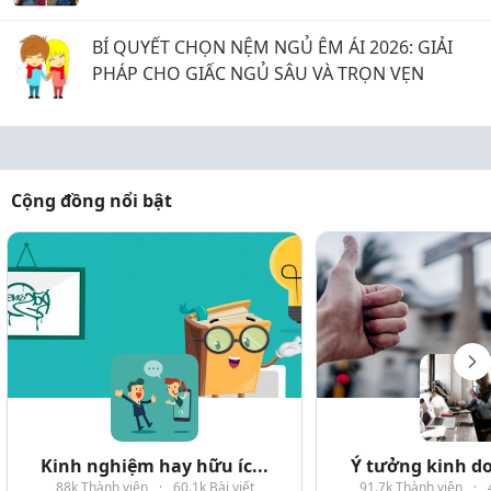
BÍ QUYẾT CHỌN NỆM NGỦ ÊM ÁI 2026: GIẢI
PHÁP CHO GIẤC NGỦ SÂU VÀ TRỌN VẸN
Cộng đồng nổi bật
Kinh nghiệm hay hữu íc...
Ý tưởng kinh do
88k Thành viên
·
60.1k Bài viết
91.7k Thành viên
·