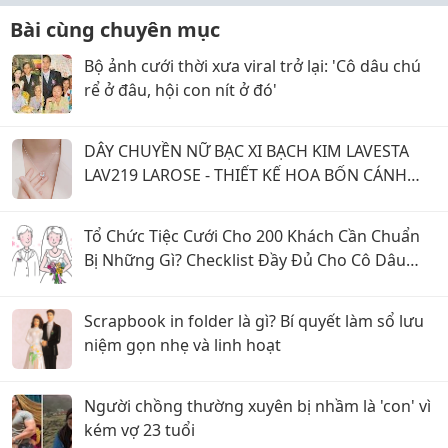
Bài cùng chuyên mục
Bộ ảnh cưới thời xưa viral trở lại: 'Cô dâu chú
rể ở đâu, hội con nít ở đó'
DÂY CHUYỀN NỮ BẠC XI BẠCH KIM LAVESTA
LAV219 LAROSE - THIẾT KẾ HOA BỐN CÁNH
BIỂU TƯỢNG MAY MẮN & TRỌN VẸN
Tổ Chức Tiệc Cưới Cho 200 Khách Cần Chuẩn
Bị Những Gì? Checklist Đầy Đủ Cho Cô Dâu
Chú Rể
Scrapbook in folder là gì? Bí quyết làm sổ lưu
niệm gọn nhẹ và linh hoạt
Người chồng thường xuyên bị nhầm là 'con' vì
kém vợ 23 tuổi