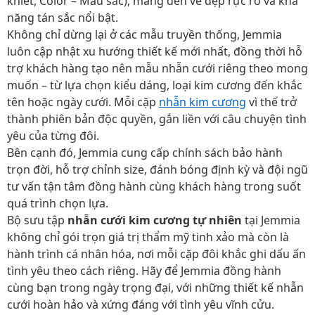
khiết, Color – Màu sắc), mang đến vẻ đẹp rực rỡ và khả
năng tán sắc nổi bật.
Không chỉ dừng lại ở các mẫu truyền thống, Jemmia
luôn cập nhật xu hướng thiết kế mới nhất, đồng thời hỗ
trợ khách hàng tạo nên mẫu nhẫn cưới riêng theo mong
muốn – từ lựa chọn kiểu dáng, loại kim cương đến khắc
tên hoặc ngày cưới. Mỗi cặp
nhẫn kim cương
vì thế trở
thành phiên bản độc quyền, gắn liền với câu chuyện tình
yêu của từng đôi.
Bên cạnh đó, Jemmia cung cấp chính sách bảo hành
trọn đời, hỗ trợ chỉnh size, đánh bóng định kỳ và đội ngũ
tư vấn tận tâm đồng hành cùng khách hàng trong suốt
quá trình chọn lựa.
Bộ sưu tập
nhẫn cưới kim cương tự nhiên
tại Jemmia
không chỉ gói trọn giá trị thẩm mỹ tinh xảo mà còn là
hành trình cá nhân hóa, nơi mỗi cặp đôi khắc ghi dấu ấn
tình yêu theo cách riêng. Hãy để Jemmia đồng hành
cùng bạn trong ngày trọng đại, với những thiết kế nhẫn
cưới hoàn hảo và xứng đáng với tình yêu vĩnh cửu.