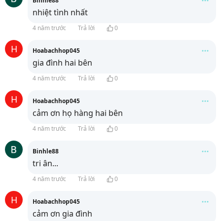
Binhle88
nhiệt tình nhất
4 năm trước
Trả lời
0
H
Hoabachhop045
gia đình hai bên
4 năm trước
Trả lời
0
H
Hoabachhop045
cảm ơn họ hàng hai bên
4 năm trước
Trả lời
0
Binhle88
tri ân...
4 năm trước
Trả lời
0
H
Hoabachhop045
cảm ơn gia đình