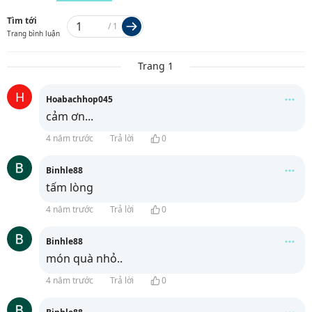
Tìm tới
/
1
Trang bình luận
Trang 1
H
Hoabachhop045
cảm ơn...
4 năm trước
Trả lời
0
Binhle88
tấm lòng
4 năm trước
Trả lời
0
Binhle88
món quà nhỏ..
4 năm trước
Trả lời
0