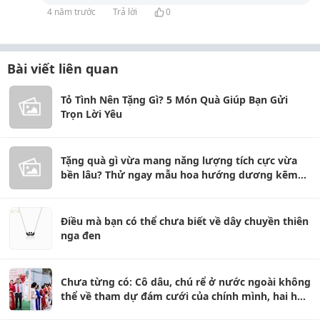
4 năm trước
Trả lời
0
Bài viết liên quan
Tỏ Tình Nên Tặng Gì? 5 Món Quà Giúp Bạn Gửi
Trọn Lời Yêu
Tặng quà gì vừa mang năng lượng tích cực vừa
bền lâu? Thử ngay mẫu hoa hướng dương kẽm
nhung T01
Điều mà bạn có thể chưa biết về dây chuyền thiên
nga đen
Chưa từng có: Cô dâu, chú rể ở nước ngoài không
thể về tham dự đám cưới của chính mình, hai họ
tự tổ chức trao dâu nhận rể