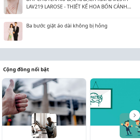
LAV219 LAROSE - THIẾT KẾ HOA BỐN CÁNH
BIỂU TƯỢNG MAY MẮN & TRỌN VẸN
Ba bước giặt áo dài không bị hỏng
Cộng đồng nổi bật