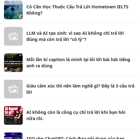
Có Cần Học Thuộc Câu Trả Lời Hometown IELTS
Không?
LLM và AI tạo sinh: vì sao AI không chỉ trả lời
đúng mà còn trả lời "có lý"?
Mỗi lần bí caption là mình lại lôi lời bài hát tiếng
anh ra dùng
Giàu cảm xúc thì nên làm nghề gì? Đây là 3 câu trả
lời
AI không còn là công cụ chỉ trả lời khi bạn hỏi
nữa rồi.
SEO cho ChatGPT: Cách đưa nội dung của bạn