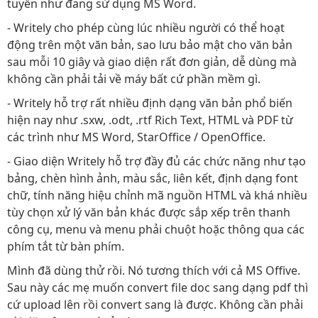
tuyến như đang sử dụng MS Word.
- Writely cho phép cùng lúc nhiều người có thể hoạt
động trên một văn bản, sao lưu bảo mật cho văn bản
sau mỗi 10 giây và giao diện rất đơn giản, dễ dùng mà
không cần phải tải về máy bất cứ phần mềm gì.
- Writely hỗ trợ rất nhiều định dạng văn bản phổ biến
hiện nay như .sxw, .odt, .rtf Rich Text, HTML và PDF từ
các trình như MS Word, StarOffice / OpenOffice.
- Giao diện Writely hỗ trợ đầy đủ các chức năng như tạo
bảng, chèn hình ảnh, màu sắc, liên kết, định dạng font
chữ, tính năng hiệu chỉnh mã nguồn HTML và khá nhiều
tùy chọn xử lý văn bản khác được sắp xếp trên thanh
công cụ, menu và menu phải chuột hoặc thông qua các
phím tắt từ bàn phím.
Mình đã dùng thử rồi. Nó tương thích với cả MS Offive.
Sau này các mẹ muốn convert file doc sang dạng pdf thì
cứ upload lên rồi convert sang là được. Không cần phải