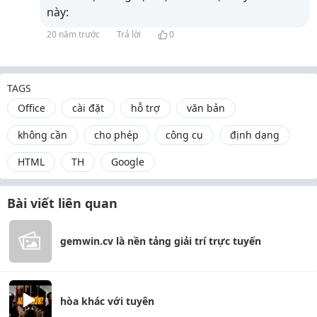
này:
20 năm trước
Trả lời
0
TAGS
Office
cài đặt
hỗ trợ
văn bản
không cần
cho phép
công cụ
định dạng
HTML
TH
Google
Bài viết liên quan
gemwin.cv là nền tảng giải trí trực tuyến
hòa khác với tuyên