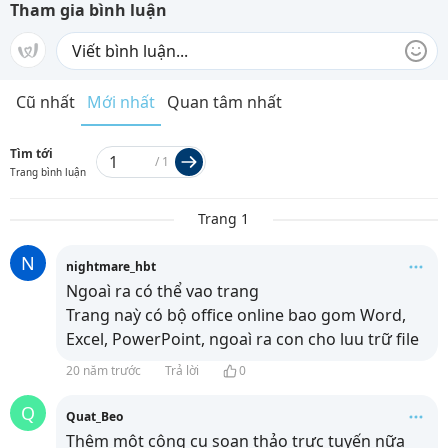
Tham gia bình luận
Cũ nhất
Mới nhất
Quan tâm nhất
Tìm tới
/
1
Trang bình luận
Trang 1
N
nightmare_hbt
Ngoaì ra có thể vao trang
Trang naỳ có bộ office online bao gom Word,
Excel, PowerPoint, ngoaì ra con cho luu trữ file
20 năm trước
Trả lời
0
Q
Quat_Beo
Thêm một công cụ soạn thảo trực tuyến nữa