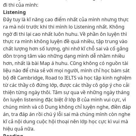
đi thi của mình:
Listening
Đây tuy là kĩ năng cao điểm nhất của mình nhưng thực
ra mà nói trước khi thi mình lo Listening nhất. Không
ngờ đi thi lại cao nhất luôn huhu. Về phần ôn luyện thì
thực ra mình không luyện đề quá nhiều, tập trung vào
chất lượng hơn số lượng, ghi nhớ kĩ chỗ sai và cố gắng
dồn trọng tâm vào những dạng mình dễ nhầm nhiều
hơn, nhất là bài Map á huhu. Cũng không có nguồn tài
liệu nào để chia sẻ với mọi người, mình chỉ học bám sát
bộ đề Cambridge, Road to IELTS và học tập kinh nghiệm
từ các thầy cô đứng lớp, được các thầy cô góp ý cho cải
thiện từng ngày thôi. Tâm sự qua về những ngày tháng
ôn luyện listening đặc biệt ở lớp B của mình vui cực, vì
chúng mình và cô Dung không chỉ luyện nghe, điền đáp
án, tra đáp án rồi chú ý lỗi sai mà chúng mình còn nghe
kĩ cả nội dung cuộc hội thoại nên lớp học cực kì vui mà
hiệu quả nữa.
Reading