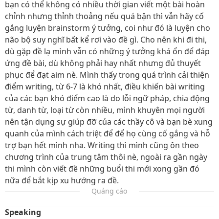
bạn có thể không có nhiều thời gian viết một bài hoàn
chỉnh nhưng thỉnh thoảng nếu quá bận thì vẫn hãy cố
gắng luyện brainstorm ý tưởng, coi như đó là luyện cho
não bộ suy nghĩ bất kể rơi vào đề gì. Cho nên khi đi thi,
dù gặp đề lạ mình vẫn có những ý tưởng khá ổn để đáp
ứng đề bài, dù không phải hay nhất nhưng đủ thuyết
phục để đạt aim nè. Mình thấy trong quá trình cải thiện
điểm writing, từ 6-7 là khó nhất, điều khiến bài writing
của các bạn khó điểm cao là do lỗi ngữ pháp, chia động
từ, danh từ, loại từ còn nhiều, mình khuyên mọi người
nên tận dụng sự giúp đỡ của các thầy cô và bạn bè xung
quanh của mình cách triệt để để họ cùng cố gắng và hỗ
trợ bạn hết mình nha. Writing thì mình cũng ôn theo
chương trình của trung tâm thôi nè, ngoài ra gần ngày
thi mình còn viết đề những buổi thi mới xong gần đó
nữa để bắt kịp xu hướng ra đề.
Quảng cáo
Speaking