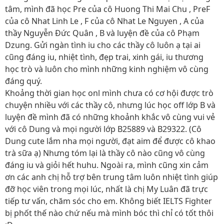
tâm, mình đã học Pre của cô Huong Thi Mai Chu , PreF
của cô Nhat Linh Le , F của cô Nhat Le Nguyen , A của
thầy Nguyễn Đức Quân , B và luyện đề của cô Phạm
Dzung. Gửi ngàn tình iu cho các thầy cô luôn ạ tại ai
cũng đáng iu, nhiệt tình, đẹp trai, xinh gái, iu thương
học trò và luôn cho mình những kinh nghiệm vô cùng
đáng quý.
Khoảng thời gian học onl mình chưa có cơ hội được trò
chuyện nhiều với các thầy cô, nhưng lúc học off lớp B và
luyện đề mình đã có những khoảnh khắc vô cùng vui vẻ
với cô Dung và mọi người lớp B25889 và B29322. (Cô
Dung cute lắm nha mọi người, đạt aim để được cô khao
trà sữa ạ) Nhưng tóm lại là thầy cô nào cũng vô cùng
đáng iu và giỏi hết huhu. Ngoài ra, mình cũng xin cảm
ơn các anh chị hỗ trợ bên trung tâm luôn nhiệt tình giúp
đỡ học viên trong mọi lúc, nhất là chị My Luân đã trực
tiếp tư vấn, chăm sóc cho em. Không biết IELTS Fighter
bị phốt thế nào chứ nếu mà mình bóc thì chỉ có tốt thôi