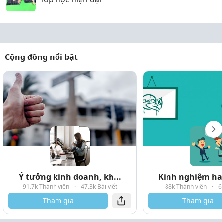
Cộng đồng nổi bật
Ý tưởng kinh doanh, kh...
Kinh nghiệm hay
91.7k Thành viên
·
47.3k Bài viết
88k Thành viên
·
6
Tham gia
Tham gia