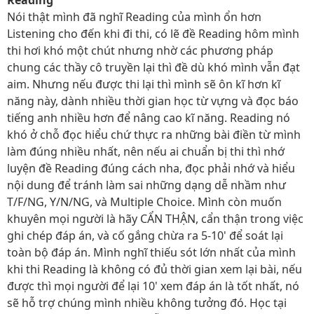
Nói thật mình đã nghĩ Reading của mình ổn hơn
Listening cho đến khi đi thi, có lẽ đề Reading hôm mình
thi hơi khó một chút nhưng nhờ các phương pháp
chung các thầy cô truyền lại thì đề dù khó mình vẫn đạt
aim. Nhưng nếu được thi lại thì mình sẽ ôn kĩ hơn kĩ
năng này, dành nhiều thời gian học từ vựng và đọc báo
tiếng anh nhiều hơn để nâng cao kĩ năng. Reading nó
khó ở chỗ đọc hiểu chứ thực ra những bài điền từ mình
làm đúng nhiều nhất, nên nếu ai chuẩn bị thi thì nhớ
luyện đề Reading đúng cách nha, đọc phải nhớ và hiểu
nội dung để tránh làm sai những dạng dễ nhầm như
T/F/NG, Y/N/NG, và Multiple Choice. Mình còn muốn
khuyên mọi người là hãy CẨN THẬN, cẩn thận trong việc
ghi chép đáp án, và cố gắng chừa ra 5-10' để soát lại
toàn bộ đáp án. Mình nghĩ thiếu sót lớn nhất của mình
khi thi Reading là không có đủ thời gian xem lại bài, nếu
được thì mọi người để lại 10' xem đáp án là tốt nhất, nó
sẽ hỗ trợ chúng mình nhiều không tưởng đó. Học tại