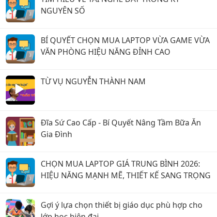
NGUYÊN SỐ
BÍ QUYẾT CHỌN MUA LAPTOP VỪA GAME VỪA
VĂN PHÒNG HIỆU NĂNG ĐỈNH CAO
TỪ VỤ NGUYỄN THÀNH NAM
Đĩa Sứ Cao Cấp - Bí Quyết Nâng Tầm Bữa Ăn
Gia Đình
CHỌN MUA LAPTOP GIÁ TRUNG BÌNH 2026:
HIỆU NĂNG MẠNH MẼ, THIẾT KẾ SANG TRỌNG
Gợi ý lựa chọn thiết bị giáo dục phù hợp cho
lớp học hiện đại