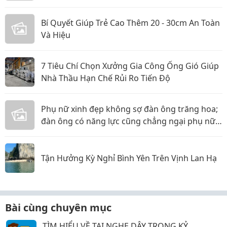
Bí Quyết Giúp Trẻ Cao Thêm 20 - 30cm An Toàn
Và Hiệu
7 Tiêu Chí Chọn Xưởng Gia Công Ống Gió Giúp
Nhà Thầu Hạn Chế Rủi Ro Tiến Độ
Phụ nữ xinh đẹp không sợ đàn ông trăng hoa;
đàn ông có năng lực cũng chẳng ngại phụ nữ
thực tế
Tận Hưởng Kỳ Nghỉ Bình Yên Trên Vịnh Lan Hạ
Bài cùng chuyên mục
TÌM HIỂU VỀ TAI NGHE DÂY TRONG KỶ