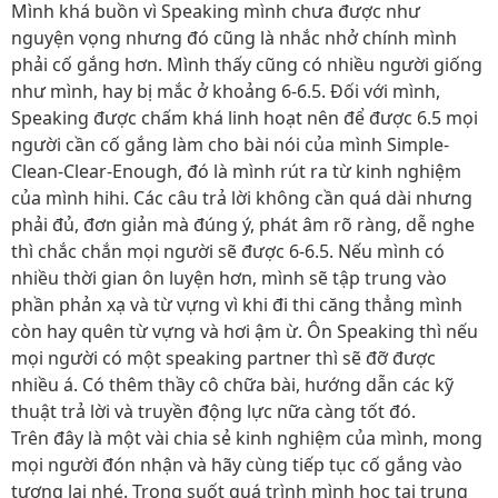
Mình khá buồn vì Speaking mình chưa được như
nguyện vọng nhưng đó cũng là nhắc nhở chính mình
phải cố gắng hơn. Mình thấy cũng có nhiều người giống
như mình, hay bị mắc ở khoảng 6-6.5. Đối với mình,
Speaking được chấm khá linh hoạt nên để được 6.5 mọi
người cần cố gắng làm cho bài nói của mình Simple-
Clean-Clear-Enough, đó là mình rút ra từ kinh nghiệm
của mình hihi. Các câu trả lời không cần quá dài nhưng
phải đủ, đơn giản mà đúng ý, phát âm rõ ràng, dễ nghe
thì chắc chắn mọi người sẽ được 6-6.5. Nếu mình có
nhiều thời gian ôn luyện hơn, mình sẽ tập trung vào
phần phản xạ và từ vựng vì khi đi thi căng thẳng mình
còn hay quên từ vựng và hơi ậm ừ. Ôn Speaking thì nếu
mọi người có một speaking partner thì sẽ đỡ được
nhiều á. Có thêm thầy cô chữa bài, hướng dẫn các kỹ
thuật trả lời và truyền động lực nữa càng tốt đó.
Trên đây là một vài chia sẻ kinh nghiệm của mình, mong
mọi người đón nhận và hãy cùng tiếp tục cố gắng vào
tương lai nhé. Trong suốt quá trình mình học tại trung