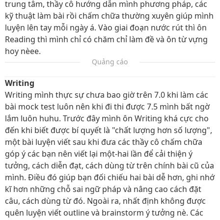
trung tâm, thầy cô hướng dẫn mình phương pháp, các
kỹ thuật làm bài rồi chấm chữa thường xuyên giúp mình
luyện lên tay mỗi ngày á. Vào giai đoạn nước rút thì ôn
Reading thì mình chỉ có chăm chỉ làm đề và ôn từ vựng
hoy nèee.
Quảng cáo
Writing
Writing mình thực sự chưa bao giờ trên 7.0 khi làm các
bài mock test luôn nên khi đi thi được 7.5 mình bất ngờ
lắm luôn huhu. Trước đây mình ôn Writing khá cực cho
đến khi biết được bí quyết là "chất lượng hơn số lượng",
một bài luyện viết sau khi đưa các thầy cô chấm chữa
góp ý các bạn nên viết lại một-hai lần để cải thiện ý
tưởng, cách diễn đạt, cách dùng từ trên chính bài cũ của
mình. Điều đó giúp bạn đối chiếu hai bài dễ hơn, ghi nhớ
kĩ hơn những chỗ sai ngữ pháp và nâng cao cách đặt
câu, cách dùng từ đó. Ngoài ra, nhất định không được
quên luyện viết outline và brainstorm ý tưởng nè. Các