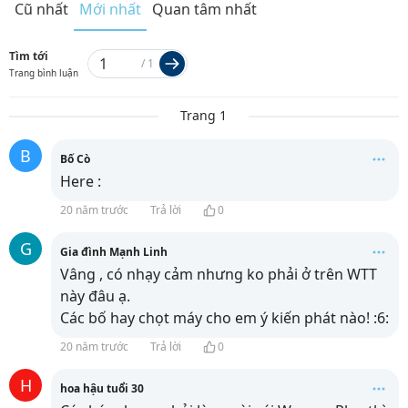
Cũ nhất
Mới nhất
Quan tâm nhất
Tìm tới
/
1
Trang bình luận
Trang 1
B
Bố Cò
Here :
20 năm trước
Trả lời
0
G
Gia đình Mạnh Linh
Vâng , có nhạy cảm nhưng ko phải ở trên WTT
này đâu ạ.
Các bố hay chọt máy cho em ý kiến phát nào! :6:
20 năm trước
Trả lời
0
H
hoa hậu tuổi 30