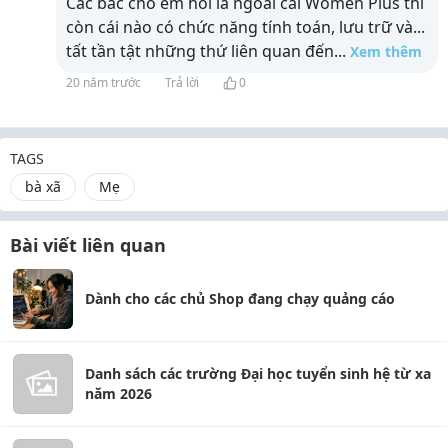
Các bác cho em hỏi là ngoài cái Women Plus thì
còn cái nào có chức năng tính toán, lưu trữ và...
tất tần tật những thứ liên quan đến
...
Xem thêm
20 năm trước
Trả lời
0
TAGS
bà xã
Mẹ
Bài viết liên quan
Dành cho các chủ Shop đang chạy quảng cáo
Danh sách các trường Đại học tuyển sinh hệ từ xa
năm 2026