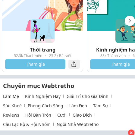
Thời trang
Kinh nghiệm hay
52.3k Thành viên
·
25.2k Bài viết
88k Thành viên
·
6
Tham gia
Tham gia
Chuyên mục Webtretho
Làm Mẹ
Kinh Nghiệm Hay
Giải Trí Cho Gia Đình
Sức Khoẻ
Phong Cách Sống
Làm Đẹp
Tâm Sự
Reviews
Hội Bàn Tròn
Cưới
Giao Dịch
Câu Lạc Bộ & Hội Nhóm
Ngôi Nhà Webtretho