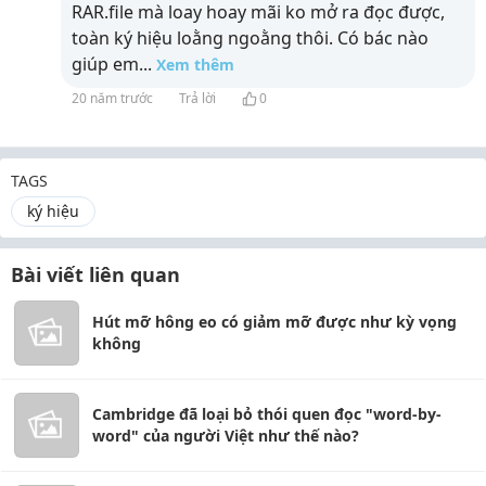
RAR.file mà loay hoay mãi ko mở ra đọc được,
toàn ký hiệu loằng ngoằng thôi. Có bác nào
giúp em
...
Xem thêm
20 năm trước
Trả lời
0
TAGS
ký hiệu
Bài viết liên quan
Hút mỡ hông eo có giảm mỡ được như kỳ vọng
không
Cambridge đã loại bỏ thói quen đọc "word-by-
word" của người Việt như thế nào?