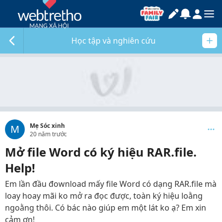
Học tập và nghiên cứu
Mẹ Sóc xinh
M
20 năm trước
Mở file Word có ký hiệu RAR.file.
Help!
Em lần đầu đownload mấy file Word có dạng RAR.file mà
loay hoay mãi ko mở ra đọc được, toàn ký hiệu loằng
ngoằng thôi. Có bác nào giúp em một lát ko ạ? Em xin
cảm ơn!