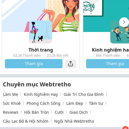
Thời trang
Kinh nghiệm hay
52.3k Thành viên
·
25.2k Bài viết
88k Thành viên
·
6
Tham gia
Tham gia
Chuyên mục Webtretho
Làm Mẹ
Kinh Nghiệm Hay
Giải Trí Cho Gia Đình
Sức Khoẻ
Phong Cách Sống
Làm Đẹp
Tâm Sự
Reviews
Hội Bàn Tròn
Cưới
Giao Dịch
Câu Lạc Bộ & Hội Nhóm
Ngôi Nhà Webtretho