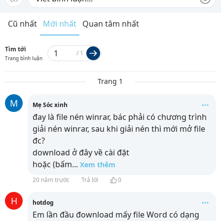
Cũ nhất
Mới nhất
Quan tâm nhất
Tìm tới
/
1
Trang bình luận
Trang 1
M
Mẹ Sóc xinh
đay là file nén winrar, bác phải có chương trình
giải nén winrar, sau khi giải nén thì mới mở file
đc?
download ở đây về cài đặt
hoặc
(bấm
...
Xem thêm
20 năm trước
Trả lời
0
H
hotdog
Em lần đầu đownload mấy file Word có dạng