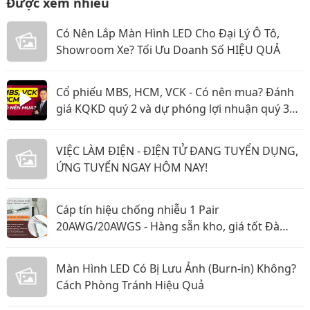
Được xem nhiều
Có Nên Lắp Màn Hình LED Cho Đại Lý Ô Tô,
Showroom Xe? Tối Ưu Doanh Số HIỆU QUẢ
Cổ phiếu MBS, HCM, VCK - Có nên mua? Đánh
giá KQKD quý 2 và dự phóng lợi nhuận quý 3
năm 2026
VIỆC LÀM ĐIỆN - ĐIỆN TỬ ĐANG TUYỂN DỤNG,
ỨNG TUYỂN NGAY HÔM NAY!
Cáp tín hiệu chống nhiễu 1 Pair
20AWG/20AWGS - Hàng sẵn kho, giá tốt Đà
Nẵng, Huế
Màn Hình LED Có Bị Lưu Ảnh (Burn-in) Không?
Cách Phòng Tránh Hiệu Quả