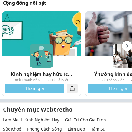
Cộng đồng nổi bật
Kinh nghiệm hay hữu íc...
Ý tưởng kinh do
88k Thành viên
·
60.1k Bài viết
91.7k Thành viên
·
Tham gia
Tham gia
Chuyên mục Webtretho
Làm Mẹ
Kinh Nghiệm Hay
Giải Trí Cho Gia Đình
Sức Khoẻ
Phong Cách Sống
Làm Đẹp
Tâm Sự