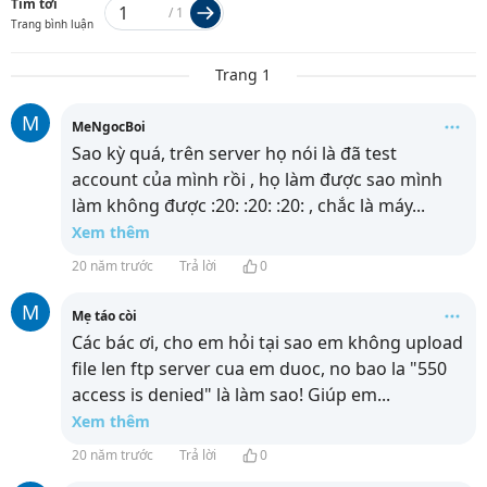
Tìm tới
/
1
Trang bình luận
Trang 1
M
MeNgocBoi
Sao kỳ quá, trên server họ nói là đã test
account của mình rồi , họ làm được sao mình
làm không được :20: :20: :20: , chắc là máy
...
Xem thêm
20 năm trước
Trả lời
0
M
Mẹ táo còi
Các bác ơi, cho em hỏi tại sao em không upload
file len ftp server cua em duoc, no bao la "550
access is denied" là làm sao! Giúp em
...
Xem thêm
20 năm trước
Trả lời
0