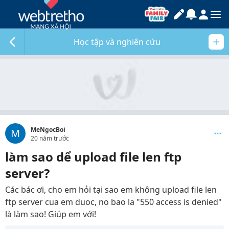
Học tập và nghiên cứu
MeNgocBoi
M
20 năm trước
làm sao dể upload file len ftp
server?
Các bác ơi, cho em hỏi tại sao em không upload file len
ftp server cua em duoc, no bao la "550 access is denied"
là làm sao! Giúp em với!