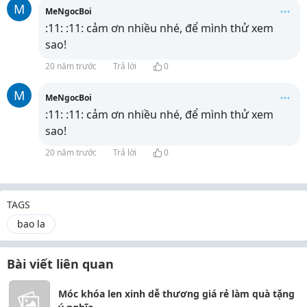
M
MeNgocBoi
:11: :11: cảm ơn nhiều nhé, để mình thử xem
sao!
20 năm trước
Trả lời
0
M
MeNgocBoi
:11: :11: cảm ơn nhiều nhé, để mình thử xem
sao!
20 năm trước
Trả lời
0
TAGS
bao la
Bài viết liên quan
Móc khóa len xinh dễ thương giá rẻ làm quà tặng