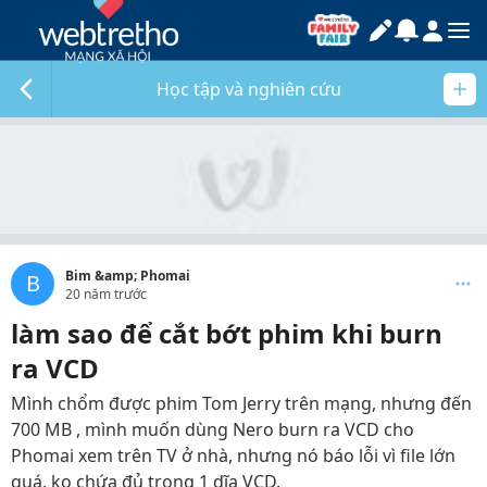
Học tập và nghiên cứu
Bim &amp; Phomai
B
20 năm trước
làm sao để cắt bớt phim khi burn
ra VCD
Mình chổm được phim Tom Jerry trên mạng, nhưng đến
700 MB , mình muốn dùng Nero burn ra VCD cho
Phomai xem trên TV ở nhà, nhưng nó báo lỗi vì file lớn
quá, ko chứa đủ trong 1 dĩa VCD.