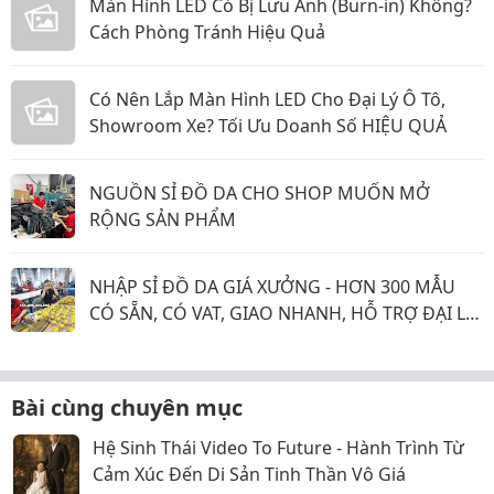
Màn Hình LED Có Bị Lưu Ảnh (Burn-in) Không?
Cách Phòng Tránh Hiệu Quả
Có Nên Lắp Màn Hình LED Cho Đại Lý Ô Tô,
Showroom Xe? Tối Ưu Doanh Số HIỆU QUẢ
NGUỒN SỈ ĐỒ DA CHO SHOP MUỐN MỞ
RỘNG SẢN PHẨM
NHẬP SỈ ĐỒ DA GIÁ XƯỞNG - HƠN 300 MẪU
CÓ SẴN, CÓ VAT, GIAO NHANH, HỖ TRỢ ĐẠI LÝ
KINH DOANH
Bài cùng chuyên mục
Hệ Sinh Thái Video To Future - Hành Trình Từ
Cảm Xúc Đến Di Sản Tinh Thần Vô Giá