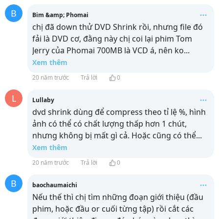
B
Bim &amp; Phomai
chị đã down thử DVD Shrink rồi, nhưng file đó
fải là DVD cơ, đằng này chị coi lại phim Tom
Jerry của Phomai 700MB là VCD á, nên ko
...
Xem thêm
20 năm trước
Trả lời
0
L
Lullaby
dvd shrink dùng để compress theo tỉ lệ %, hình
ảnh có thể có chất lượng thấp hơn 1 chút,
nhưng không bị mất gì cả. Hoặc cũng có thể
...
Xem thêm
20 năm trước
Trả lời
0
B
baochaumaichi
Nếu thế thì chị tìm những đoạn giới thiệu (đầu
phim, hoặc đầu or cuối từng tập) rồi cắt các