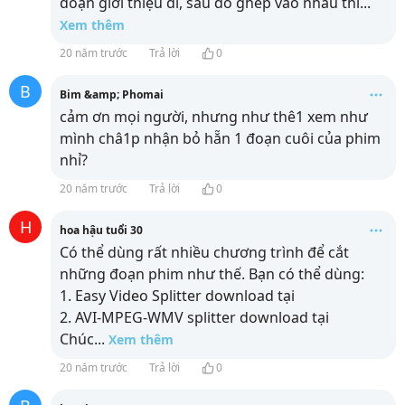
đoạn giới thiệu đi, sau đó ghép vào nhau thì
...
Xem thêm
20 năm trước
Trả lời
0
B
Bim &amp; Phomai
cảm ơn mọi người, nhưng như thê1 xem như
mình châ1p nhận bỏ hẵn 1 đoạn cuôi của phim
nhỉ?
20 năm trước
Trả lời
0
H
hoa hậu tuổi 30
Có thể dùng rất nhiều chương trình để cắt
những đoạn phim như thế. Bạn có thể dùng:
1. Easy Video Splitter download tại
2. AVI-MPEG-WMV splitter download tại
Chúc
...
Xem thêm
20 năm trước
Trả lời
0