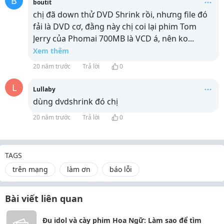
B
boutit
chị đã down thử DVD Shrink rồi, nhưng file đó
fải là DVD cơ, đằng này chị coi lại phim Tom
Jerry của Phomai 700MB là VCD á, nên ko
...
Xem thêm
20 năm trước
Trả lời
0
L
Lullaby
dùng dvdshrink đó chị
20 năm trước
Trả lời
0
TAGS
trên mạng
làm ơn
báo lỗi
Bài viết liên quan
Đu idol và cày phim Hoa Ngữ: Làm sao để tìm