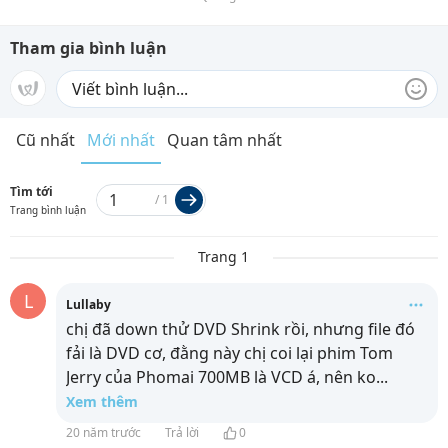
Tham gia bình luận
Cũ nhất
Mới nhất
Quan tâm nhất
Tìm tới
/
1
Trang bình luận
Trang 1
L
Lullaby
chị đã down thử DVD Shrink rồi, nhưng file đó
fải là DVD cơ, đằng này chị coi lại phim Tom
Jerry của Phomai 700MB là VCD á, nên ko
...
Xem thêm
20 năm trước
Trả lời
0