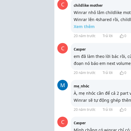
C
childlike mother
Winrar nhỏ lắm childlike mot
Winrar lên 4shared rồi, child
Xem thêm
20 năm trước
Trả lời
0
C
Casper
em đã làm theo lời bác rồi, c
đoạn nó báo em next volume 
20 năm trước
Trả lời
0
M
mẹ_nhóc
À, mẹ nhóc cần để cả 2 part 
Winrar sẽ tự động ghép thêm
20 năm trước
Trả lời
0
C
Casper
Mình chẳng có winrar chỉ có 