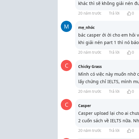
khác thì sẽ không giải nén đư
20 năm trước
Trả lời
0
M
mẹ_nhóc
bác casper ới ời cho em hỏi v
khi giải nén part 1 thì nó bá
20 năm trước
Trả lời
0
C
Chicky Grass
Mình có việc này muốn nhờ c
lấy chứng chỉ IELTS, mình m
20 năm trước
Trả lời
0
C
Casper
Casper upload lại cho ai ch
2 cuốn sách về IELTS nữa. Nh
20 năm trước
Trả lời
0