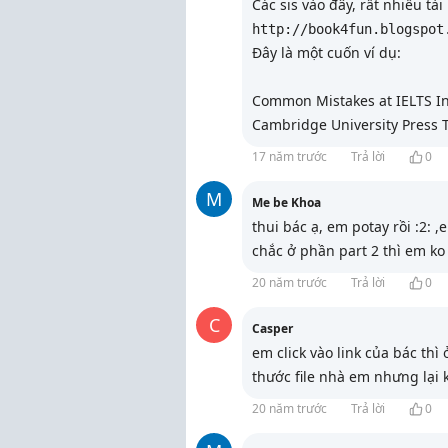
Các sis vào đây, rất nhiều tài
http://book4fun.blogspot
Đây là một cuốn ví dụ:
Common Mistakes at IELTS In
Cambridge University Press T
17 năm trước
Trả lời
0
M
Me be Khoa
thui bác ạ, em potay rồi :2: ,
chắc ở phần part 2 thì em ko
20 năm trước
Trả lời
0
C
Casper
em click vào link của bác thì
thước file nhà em nhưng lại 
20 năm trước
Trả lời
0