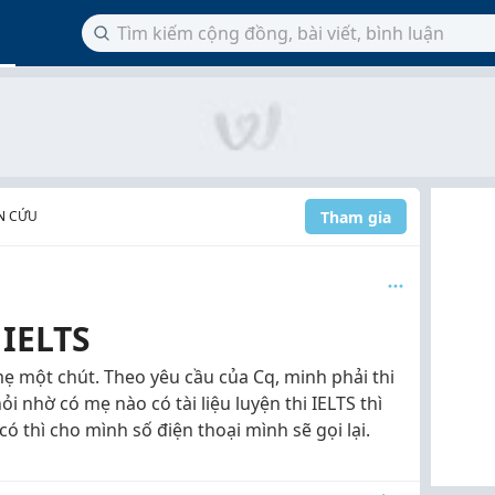
Tham gia
N CỨU
 IELTS
ẹ một chút. Theo yêu cầu của Cq, minh phải thi
i nhờ có mẹ nào có tài liệu luyện thi IELTS thì
 thì cho mình số điện thoại mình sẽ gọi lại.