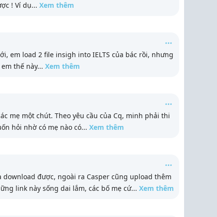
ợc ! Ví dụ
...
Xem thêm
ới, em load 2 file insigh into IELTS của bác rồi, nhưng
o em thế này
...
Xem thêm
ác mẹ một chút. Theo yêu cầu của Cq, minh phải thi
uốn hỏi nhờ có mẹ nào có
...
Xem thêm
ưa download được, ngoài ra Casper cũng upload thêm
ững link này sống dai lắm, các bố mẹ cứ
...
Xem thêm