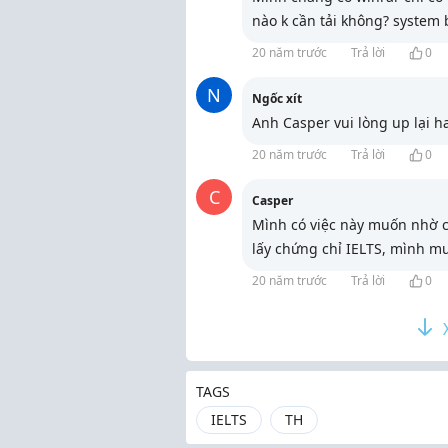
nào k cần tải không? system
20 năm trước
Trả lời
0
N
Ngốc xít
Anh Casper vui lòng up lại h
20 năm trước
Trả lời
0
C
Casper
Mình có việc này muốn nhờ c
lấy chứng chỉ IELTS, mình m
20 năm trước
Trả lời
0
TAGS
IELTS
TH