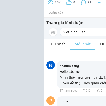
3.3K
0
21
Quảng cáo
Tham gia bình luận
Cũ nhất
Mới nhất
Qu
N
nhatkimdong
Hello các mẹ,
Mình thấy nếu luyện thi IELTS
Luyện đề thi). Theo quan điể
17 năm trước
Trả lời
0
P
pthoa