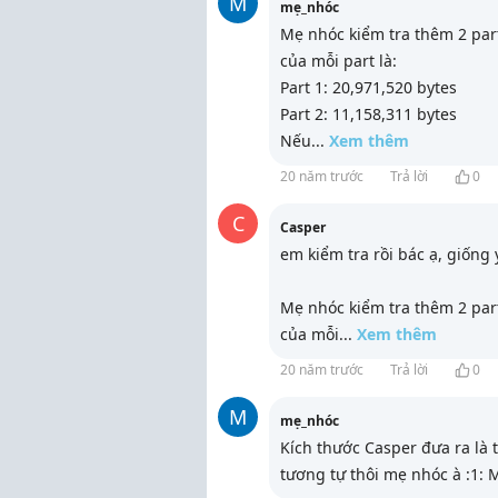
M
mẹ_nhóc
Mẹ nhóc kiểm tra thêm 2 par
của mỗi part là:
Part 1: 20,971,520 bytes
Part 2: 11,158,311 bytes
Nếu
...
Xem thêm
20 năm trước
Trả lời
0
C
Casper
em kiểm tra rồi bác ạ, giống
Mẹ nhóc kiểm tra thêm 2 par
của mỗi
...
Xem thêm
20 năm trước
Trả lời
0
M
mẹ_nhóc
Kích thước Casper đưa ra là 
tương tự thôi mẹ nhóc à :1: