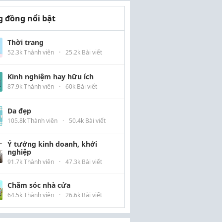
 đồng nổi bật
Thời trang
52.3k Thành viên
·
25.2k Bài viết
Kinh nghiệm hay hữu ích
87.9k Thành viên
·
60k Bài viết
Da đẹp
105.8k Thành viên
·
50.4k Bài viết
Ý tưởng kinh doanh, khởi
nghiệp
91.7k Thành viên
·
47.3k Bài viết
Chăm sóc nhà cửa
64.5k Thành viên
·
26.6k Bài viết