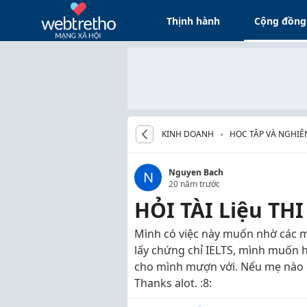
Thịnh hành
Cộng đồng
KINH DOANH
HỌC TẬP VÀ NGHIÊ
Nguyen Bach
N
20 năm trước
HỎI TÀI Liệu THI
Mình có việc này muốn nhờ các m
lấy chứng chỉ IELTS, mình muốn hỏ
cho mình mượn với. Nếu mẹ nào có
Thanks alot. :8: