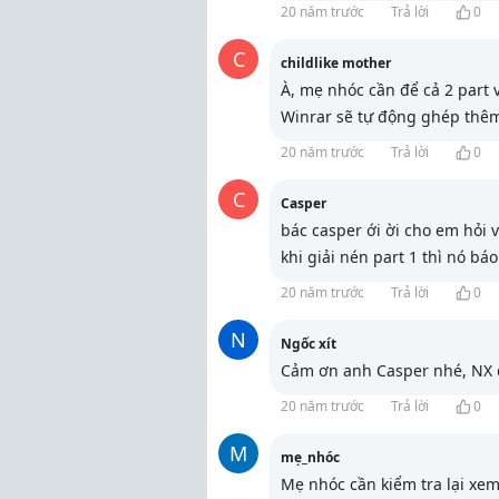
20 năm trước
Trả lời
0
C
childlike mother
À, mẹ nhóc cần để cả 2 part 
Winrar sẽ tự động ghép thêm
20 năm trước
Trả lời
0
C
Casper
bác casper ới ời cho em hỏi v
khi giải nén part 1 thì nó bá
20 năm trước
Trả lời
0
N
Ngốc xít
Cảm ơn anh Casper nhé, NX d
20 năm trước
Trả lời
0
M
mẹ_nhóc
Mẹ nhóc cần kiểm tra lại xem