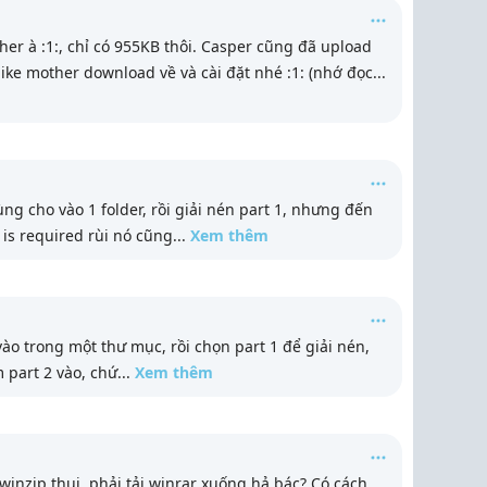
her à :1:, chỉ có 955KB thôi. Casper cũng đã upload
like mother download về và cài đặt nhé :1: (nhớ đọc
...
ùng cho vào 1 folder, rồi giải nén part 1, nhưng đến
is required rùi nó cũng
...
Xem thêm
vào trong một thư mục, rồi chọn part 1 để giải nén,
 part 2 vào, chứ
...
Xem thêm
winzip thui, phải tải winrar xuống hả bác? Có cách