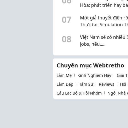
0
6
Hòa: phát triển hay b
di sản
0
7
Một giả thuyết điên rồ
Thực tại: Simulation 
0
8
Việt Nam sẽ có nhiều 
Jobs, nếu.....
Chuyên mục Webtretho
Làm Mẹ
Kinh Nghiệm Hay
Giải 
Làm Đẹp
Tâm Sự
Reviews
Hội
Câu Lạc Bộ & Hội Nhóm
Ngôi Nhà 