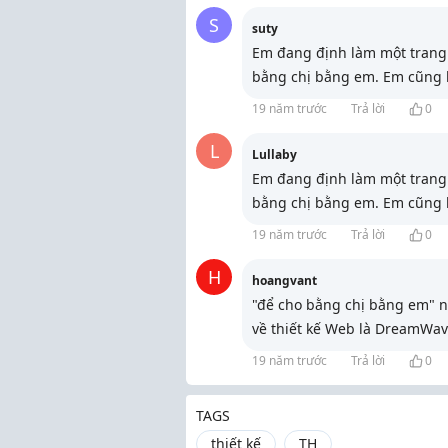
S
suty
Em đang định làm một trang 
bằng chị bằng em. Em cũng bi
19 năm trước
Trả lời
0
L
Lullaby
Em đang định làm một trang 
bằng chị bằng em. Em cũng bi
19 năm trước
Trả lời
0
H
hoangvant
"để cho bằng chị bằng em" 
về thiết kế Web là DreamWav
19 năm trước
Trả lời
0
TAGS
thiết kế
TH