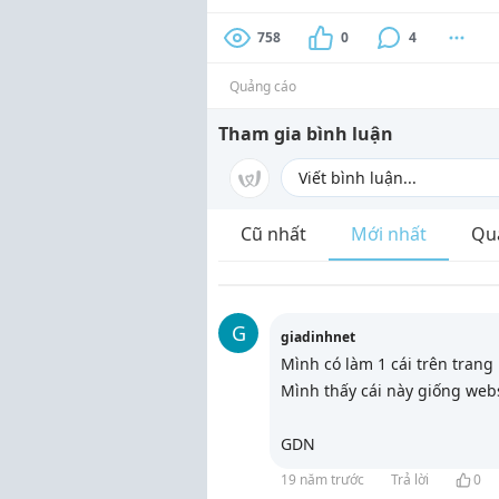
758
0
4
Quảng cáo
Tham gia bình luận
Cũ nhất
Mới nhất
Qu
G
giadinhnet
Mình có làm 1 cái trên trang 
Mình thấy cái này giống webs
GDN
19 năm trước
Trả lời
0