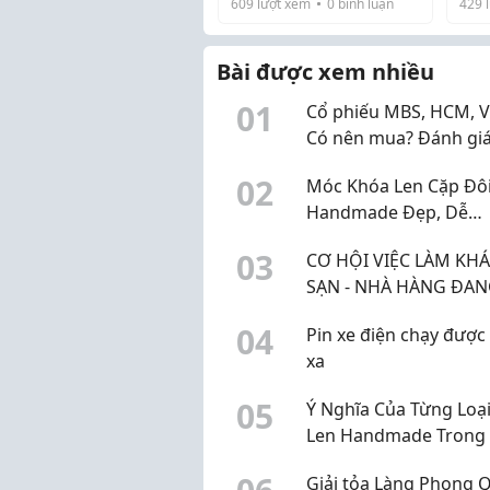
609
lượt xem
0
bình luận
429
l
nhưng cũng có rất nhiều
bắt
người chọn quán chỉ vì
giai
không gian đẹp, thoải
emai
Bài được xem nhiều
mái và có nhiều góc ...
chia
0
1
Cổ phiếu MBS, HCM, V
Có nên mua? Đánh gi
KQKD quý 2 và dự ph
0
2
Móc Khóa Len Cặp Đô
lợi nhuận quý 3 năm 
Handmade Đẹp, Dễ
Thương Quà Tặng Ý N
0
3
CƠ HỘI VIỆC LÀM KH
SẠN - NHÀ HÀNG ĐA
CHỜ BẠN!
0
4
Pin xe điện chạy được
xa
0
5
Ý Nghĩa Của Từng Loạ
Len Handmade Trong
Tặng
Giải tỏa Làng Phong 