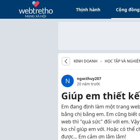
Thịnh hành
Cộng đồng
KINH DOANH
HỌC TẬP VÀ NGHIÊ
ngocthuy207
N
20 năm trước
Giúp em thiết kế
Em đang định làm một trang web 
bằng chị bằng em. Em cũng biết c
web thì "quá sức" đối với em. Vậ
ko chỉ giúp em với. Hoặc có thể c
được... Em cảm ơn lắm lắm!