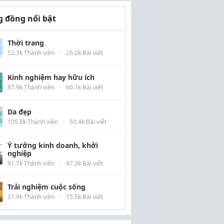
 đồng nổi bật
Thời trang
52.3k Thành viên
·
25.2k Bài viết
Kinh nghiệm hay hữu ích
87.9k Thành viên
·
60.1k Bài viết
Da đẹp
105.8k Thành viên
·
50.4k Bài viết
Ý tưởng kinh doanh, khởi
nghiệp
91.7k Thành viên
·
47.3k Bài viết
Trải nghiệm cuộc sống
31.9k Thành viên
·
15.5k Bài viết