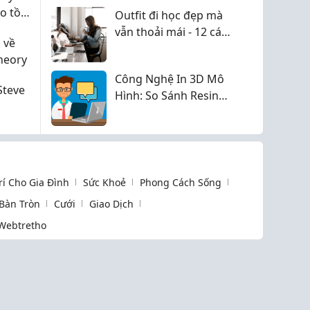
ảo tồn
Outfit đi học đẹp mà
vẫn thoải mái - 12 cách
 về
phối đồ trẻ trung,
Theory
năng động mỗi ngày
Công Nghệ In 3D Mô
Steve
Hình: So Sánh Resin
SLA Và FDM 2026
Trí Cho Gia Đình
Sức Khoẻ
Phong Cách Sống
 Bàn Tròn
Cưới
Giao Dịch
Webtretho