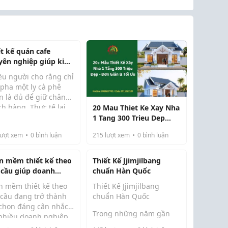
ết kế quán cafe
yên nghiệp giúp kinh
nh hiệu quả hơn
ều người cho rằng chỉ
 pha một ly cà phê
n là đủ để giữ chân
h hàng. Thực tế lại
20 Mau Thiet Ke Xay Nha
c. Điều khiến khách
1 Tang 300 Trieu Dep
 trở lại nhiều lần
Don Gian Toi Uu
ượt xem
0
bình luận
215
lượt xem
0
bình luận
ng chỉ nằm ở đồ uống
còn đến từ cảm giác
họ bước v...
n mềm thiết kế theo
Thiết Kế Jjimjilbang
 cầu giúp doanh
chuẩn Hàn Quốc
iệp vận hành hiệu
n mềm thiết kế theo
Thiết Kế Jjimjilbang
 hơn
 cầu đang trở thành
chuẩn Hàn Quốc
 chọn đáng cân nhắc
Trong những năm gần
 nhiều doanh nghiệp
đây, mô hình Jjimjilbang
 quy trình vận hành